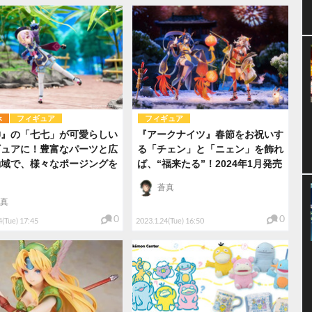
ホ
フィギュア
フィギュア
神』の「七七」が可愛らしい
『アークナイツ』春節をお祝いす
ギュアに！豊富なパーツと広
る「チェン」と「ニェン」を飾れ
動域で、様々なポージングを
ば、“福来たる”！2024年1月発売
蒼真
真
0
0
4(Tue) 17:45
2023.1.24(Tue) 16:50