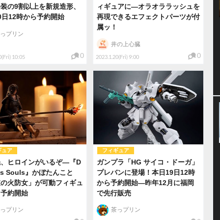
装の9割以上を新規造形、
ィギュアに―オラオララッシュを
0日12時から予約開始
再現できるエフェクトパーツが付
属ッ！
っプリン
井の上心臓
0
0
(Fri) 10:05
2023.1.20(Fri) 9:00
ギュア
フィギュア
先、ヒロインがいるぞ―『D
ガンプラ「HG サイコ・ドーガ」
’s Souls』かぼたんこと
プレバンに登場！本日19日12時
衣の火防女」が可動フィギュ
から予約開始―昨年12月に福岡
！予約開始
で先行販売
っプリン
茶っプリン