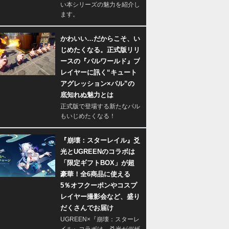
い本シリーズの魅力を紹介し
ます。
かわいい…だからこそ、い
じめたくなる。正式版リリ
ースの『パルワールド』プ
レイヤーに訊く“キュート
アグレッション×パル”の
底知れぬ魅力とは
正式版で登場する新たなパル
もいじめたくなる！
『崩壊：スターレイル』爻
光とUGREENのコラボは
「限定ギフトBOX」が超
豪華！全6商品に使える
5％オフクーポンやコスプ
レイヤー撮影会など、盛り
だくさんでお届け
UGREEN×『崩壊：スターレ