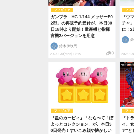
フィギュア
フィ
ガンプラ「HG 1/144 メッサーF0
『ウ
2型」の再販予約受付が、本日30
チャ
日18時より開始！量産機と指揮
に！2
官機2バージョンを用意
鈴
鈴木伊玖馬
0
2023.1.30(Mon) 17:15
2023.1.3
フィギュア
フィ
『星のカービィ』「ならべて！ぽ
『ト
よっとコレクション」が、本日3
イ、女
0日発売！すいこみ顔や懐かしい
ア”と