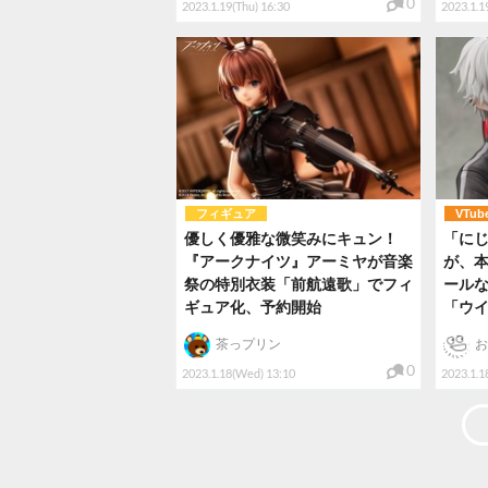
0
2023.1.19(Thu) 16:30
2023.1.1
フィギュア
VTub
優しく優雅な微笑みにキュン！
「に
『アークナイツ』アーミヤが音楽
が、本
祭の特別衣装「前航遠歌」でフィ
ール
ギュア化、予約開始
「ウ
茶っプリン
お
0
2023.1.18(Wed) 13:10
2023.1.1