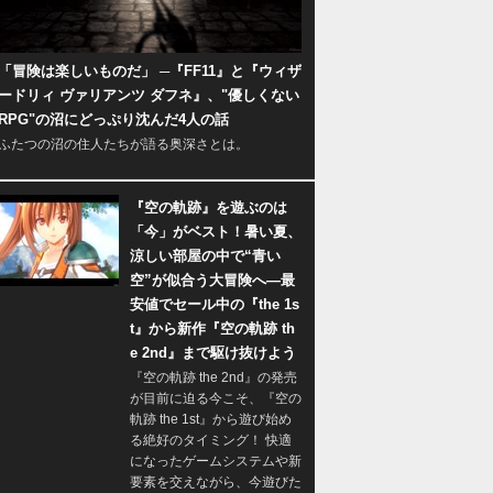
「冒険は楽しいものだ」 ─『FF11』と『ウィザ
ードリィ ヴァリアンツ ダフネ』、"優しくない
RPG"の沼にどっぷり沈んだ4人の話
ふたつの沼の住人たちが語る奥深さとは。
『空の軌跡』を遊ぶのは
「今」がベスト！暑い夏、
涼しい部屋の中で“青い
空”が似合う大冒険へ―最
安値でセール中の『the 1s
t』から新作『空の軌跡 th
e 2nd』まで駆け抜けよう
『空の軌跡 the 2nd』の発売
が目前に迫る今こそ、『空の
軌跡 the 1st』から遊び始め
る絶好のタイミング！ 快適
になったゲームシステムや新
要素を交えながら、今遊びた