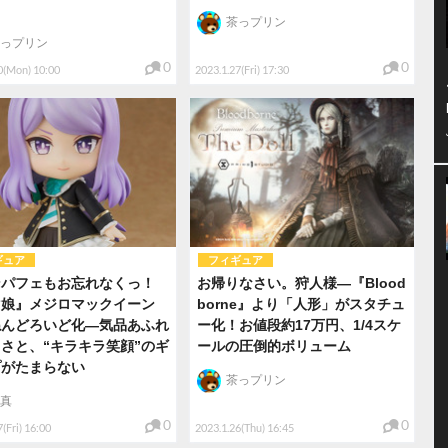
茶っプリン
っプリン
0
0
0(Mon) 10:00
2023.1.27(Fri) 17:30
ギュア
フィギュア
ンパフェもお忘れなくっ！
お帰りなさい。狩人様―『Blood
マ娘』メジロマックイーン
borne』より「人形」がスタチュ
ねんどろいど化―気品あふれ
ー化！お値段約17万円、1/4スケ
さと、“キラキラ笑顔”のギ
ールの圧倒的ボリューム
プがたまらない
茶っプリン
真
0
0
(Fri) 16:00
2023.1.26(Thu) 16:45