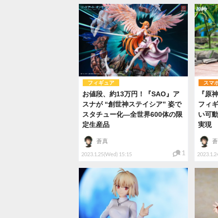
フィギュア
スマ
お値段、約13万円！『SAO』ア
『原
スナが “創世神ステイシア” 姿で
フィ
スタチュー化―全世界600体の限
い可
定生産品
実現
蒼真
蒼
1
2023.1.25(Wed) 15:15
2023.1.2