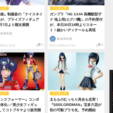
ギュア
フィギュア
マ娘』制服姿の「ナイスネイ
ガンプラ「HG 1/144 高機動型ザ
」が、プライズフィギュア
ク 地上用(エグバ機)」の予約受付
月7日より順次展開
が、本日30日18時よりスター
ト！細かいディテールも再現
木伊玖馬
鈴木伊玖馬
0
0
0(Mon) 16:40
2023.1.30(Mon) 15:00
ギュア
フィギュア
ランスフォーマー』コンボ
太もものむっちり具合も忠実！
体化―“美少女フィギュ
『SSSS.GRIDMAN』宝多六花が
してコトブキヤより販売開
初の可動プラモ化、予約開始