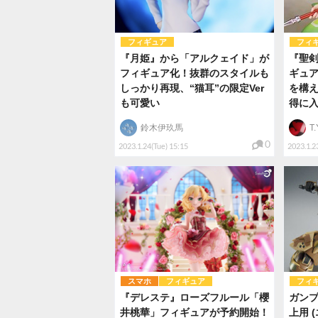
フィギュア
フィ
『月姫』から「アルクェイド」が
『聖剣
フィギュア化！抜群のスタイルも
ギュア
しっかり再現、“猫耳”の限定Ver
を構
も可愛い
得に
鈴木伊玖馬
T.
0
2023.1.24(Tue) 15:15
2023.1.2
スマホ
フィギュア
フィ
『デレステ』ローズフルール「櫻
ガンプ
井桃華」フィギュアが予約開始！
上用 