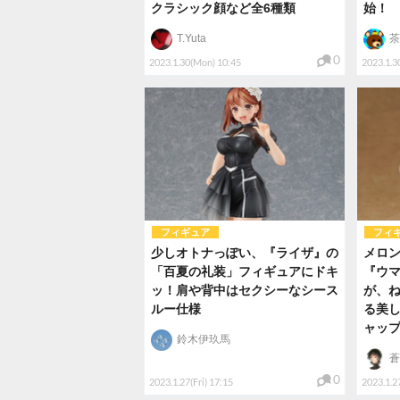
クラシック顔など全6種類
始！
T.Yuta
茶
0
2023.1.30(Mon) 10:45
2023.1.3
フィギュア
フィ
少しオトナっぽい、『ライザ』の
メロ
「百夏の礼装」フィギュアにドキ
『ウ
ッ！肩や背中はセクシーなシース
が、
ルー仕様
る美し
ャッ
鈴木伊玖馬
蒼
0
2023.1.27(Fri) 17:15
2023.1.27