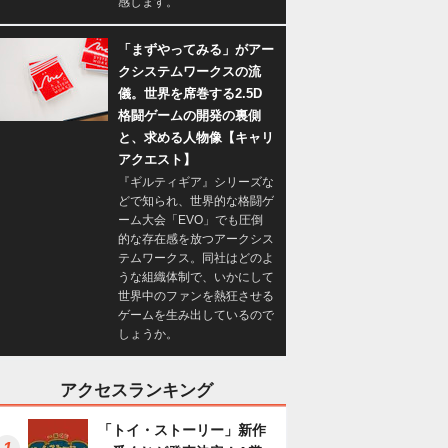
感します。
「まずやってみる」がアー
クシステムワークスの流
儀。世界を席巻する2.5D
格闘ゲームの開発の裏側
と、求める人物像【キャリ
アクエスト】
『ギルティギア』シリーズな
どで知られ、世界的な格闘ゲ
ーム大会「EVO」でも圧倒
的な存在感を放つアークシス
テムワークス。同社はどのよ
うな組織体制で、いかにして
世界中のファンを熱狂させる
ゲームを生み出しているので
しょうか。
アクセスランキング
「トイ・ストーリー」新作