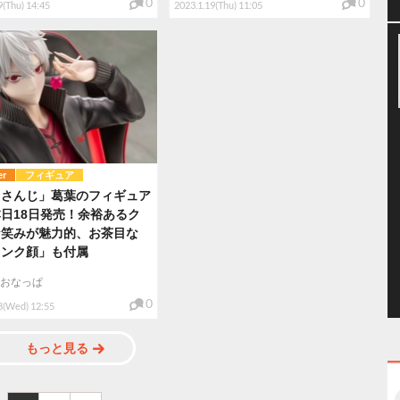
0
0
9(Thu) 14:45
2023.1.19(Thu) 11:05
er
フィギュア
じさんじ」葛葉のフィギュア
日18日発売！余裕あるク
な笑みが魅力的、お茶目な
インク顔」も付属
おなっぱ
0
8(Wed) 12:55
もっと見る