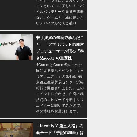
イル』コラボは、爻光がデザ
インされていて美しい！モバ
イルバッテリーや急速充電器
など、ゲームと一緒に使いた
いデバイスがてんこ盛り
若手抜擢の環境で学んだこ
と――アプリボットの運営
プロデューサーが語る「巻
き込み力」の重要性
4GamerとGame*Sparkの合
同による就活イベント「キャ
リアクエスト」の第4回が東
京都立産業貿易センター浜松
町館で開催されました。この
イベントに合わせ、自身の就
活時のエピソードを若手クリ
エイターに聞いてみたので、
その模様をお届けします。
『Identity V 第五人格』の
新モード「手記の加筆」は