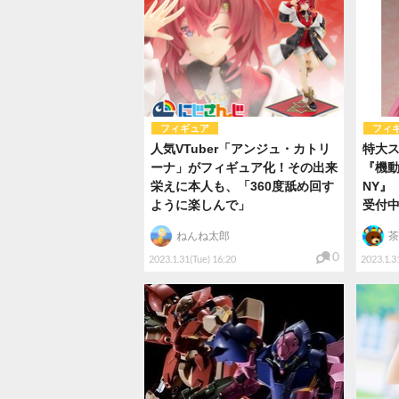
フィギュア
フィ
人気VTuber「アンジュ・カトリ
特大
ーナ」がフィギュア化！その出来
『機動
栄えに本人も、「360度舐め回す
NY』
ように楽しんで」
受付中
ねんね太郎
茶
0
2023.1.31(Tue) 16:20
2023.1.3