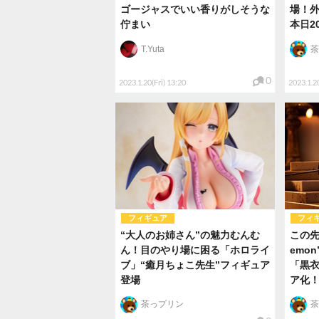
ゴージャスでいい香りがしそうな
場！外
佇まい
本日2
T.Yuta
茶
0
2023.1.20(Fri) 13:20
2023.1.20
フィギュア
フィ
“大人のお姉さん”の魅力むんむ
この
ん！目のやり場に困る「ホロライ
emon
ブ」“癒月ちょこ先生”フィギュア
「黒
登場
ア化
茶っプリン
茶