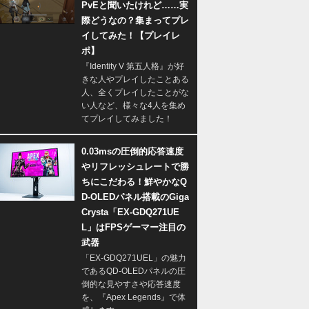
PvEと聞いたけれど……実
際どうなの？集まってプレ
イしてみた！【プレイレ
ポ】
『Identity V 第五人格』が好
きな人やプレイしたことある
人、全くプレイしたことがな
い人など、様々な4人を集め
てプレイしてみました！
0.03msの圧倒的応答速度
やリフレッシュレートで勝
ちにこだわる！鮮やかなQ
D-OLEDパネル搭載のGiga
Crysta「EX-GDQ271UE
L」はFPSゲーマー注目の
武器
「EX-GDQ271UEL」の魅力
であるQD-OLEDパネルの圧
倒的な見やすさや応答速度
を、『Apex Legends』で体