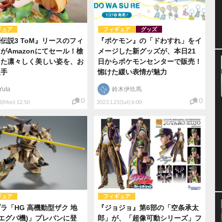
ギュア
フィギュア
グッズ
伝説3 ToM』リースのフィ
『ポケモン』の「ドわすれ」をイ
がAmazonにてセール！槍
メージした新グッズが、本日21
えた凛々しく美しい姿を、お
日からポケモンセンターで販売！
入手
惚けた緩い表情が魅力
Yuta
鈴木伊玖馬
0
0
3(Mon) 12:50
2023.1.21(Sat) 6:00
ギュア
フィギュア
ラ「HG 高機動型ザク 地
『ジョジョ』第6部の「空条承太
(エグバ機)」プレバンに登
郎」が、「超像可動シリーズ」フ