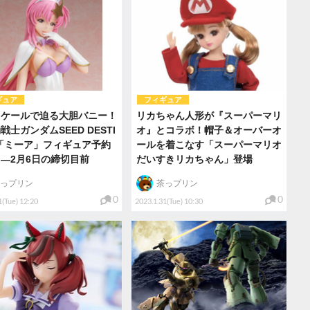
ギュア
フィギュア
スケールで迫る大胆バニー！
リカちゃん人形が『スーパーマリ
戦士ガンダムSEED DESTI
オ』とコラボ！帽子＆オーバーオ
「ミーア」フィギュア予約
ールを着こなす「スーパーマリオ
―2月6日の締切目前
だいすきリカちゃん」登場
っプリン
茶っプリン
0
0
1(Tue) 12:20
2023.1.31(Tue) 10:30