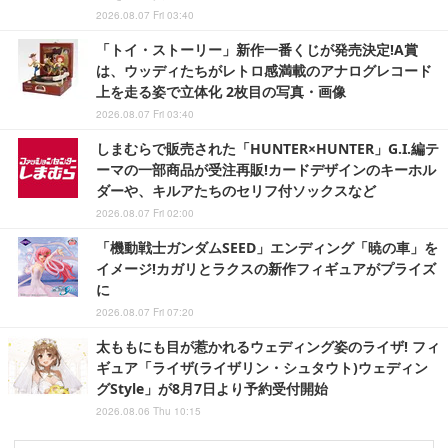
2026.08.07 Fri 03:40
「トイ・ストーリー」新作一番くじが発売決定!A賞
は、ウッディたちがレトロ感満載のアナログレコード
上を走る姿で立体化 2枚目の写真・画像
2026.08.07 Fri 03:40
しまむらで販売された「HUNTER×HUNTER」G.I.編テ
ーマの一部商品が受注再販!カードデザインのキーホル
ダーや、キルアたちのセリフ付ソックスなど
2026.08.07 Fri 02:00
「機動戦士ガンダムSEED」エンディング「暁の車」を
イメージ!カガリとラクスの新作フィギュアがプライズ
に
2026.08.07 Fri 07:20
太ももにも目が惹かれるウェディング姿のライザ! フィ
ギュア「ライザ(ライザリン・シュタウト)ウェディン
グStyle」が8月7日より予約受付開始
2026.08.06 Thu 10:15