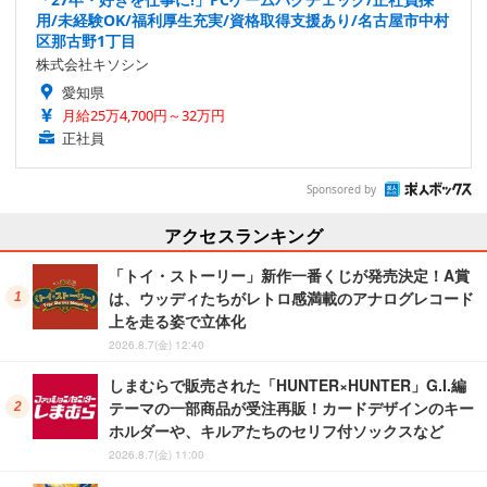
用/未経験OK/福利厚生充実/資格取得支援あり/名古屋市中村
区那古野1丁目
株式会社キソシン
愛知県
月給25万4,700円～32万円
正社員
Sponsored by
アクセスランキング
「トイ・ストーリー」新作一番くじが発売決定！A賞
は、ウッディたちがレトロ感満載のアナログレコード
上を走る姿で立体化
2026.8.7(金) 12:40
しまむらで販売された「HUNTER×HUNTER」G.I.編
テーマの一部商品が受注再販！カードデザインのキー
ホルダーや、キルアたちのセリフ付ソックスなど
2026.8.7(金) 11:00