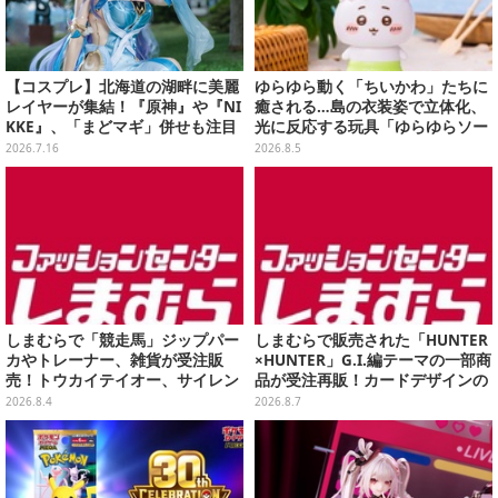
【コスプレ】北海道の湖畔に美麗
ゆらゆら動く「ちいかわ」たちに
レイヤーが集結！『原神』や『NI
癒される…島の衣装姿で立体化、
KKE』、「まどマギ」併せも注目
光に反応する玩具「ゆらゆらソー
の美女たち11選【写真51枚】
ラー」全8種が全国アミューズメ
2026.7.16
2026.8.5
ント施設にて展開
しまむらで「競走馬」ジップパー
しまむらで販売された「HUNTER
カやトレーナー、雑貨が受注販
×HUNTER」G.I.編テーマの一部商
売！トウカイテイオー、サイレン
品が受注再販！カードデザインの
ススズカなど名馬5頭をデザイン
キーホルダーや、キルアたちのセ
2026.8.4
2026.8.7
リフ付ソックスなど