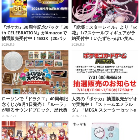
『ポケカ』30周年記念パック「30
『崩壊：スターレイル』より「火
th CELEBRATION」がAmazonで
花」1/7スケールフィギュアが予
抽選販売受付中！1BOX（20パッ
約受付中！いたずらっぽい笑み、
ク入り）
シルクハット型のステージが華や
2026.8.6
2026.8.6
かさを演出
ローソンで『ドラクエ』40周年記
人気の『ポケカ』抽選販売がゲオ
念くじが8月1日発売！「ルーラ」
で実施中！「ストームエメラル
が鳴るサウンドブロック、歴代勇
ダ」「MEGA スターターセットe
者＆スライムのフィギュアなど、
x」各種の全4商品
2026.7.21
2026.7.14
シリーズを振り返る景品盛りだく
さん