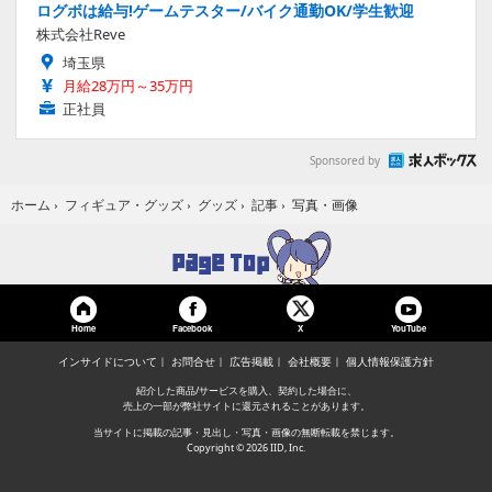
ログボは給与!ゲームテスター/バイク通勤OK/学生歓迎
株式会社Reve
埼玉県
月給28万円～35万円
正社員
Sponsored by
写真・画像
ホーム
›
フィギュア・グッズ
›
グッズ
›
記事
›
Home
Facebook
YouTube
X
インサイドについて
お問合せ
広告掲載
会社概要
個人情報保護方針
紹介した商品/サービスを購入、契約した場合に、
売上の一部が弊社サイトに還元されることがあります。
当サイトに掲載の記事・見出し・写真・画像の無断転載を禁じます。
Copyright © 2026 IID, Inc.