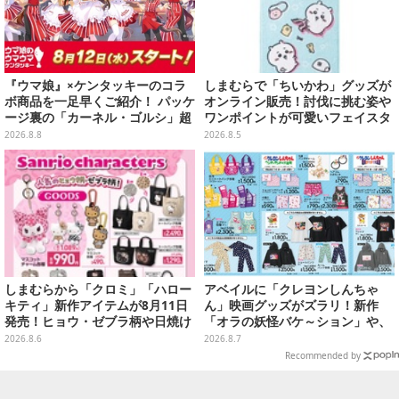
『ウマ娘』×ケンタッキーのコラ
しまむらで「ちいかわ」グッズが
ボ商品を一足早くご紹介！ パッケ
オンライン販売！討伐に挑む姿や
ージ裏の「カーネル・ゴルシ」超
ワンポイントが可愛いフェイスタ
長文コラボ告知は必見、オリジナ
オル、バスマットなど全14種
2026.8.8
2026.8.5
ル商品はガツンと来るにんにくが
美味しくて「全銀河☆ゴルゴルチ
キン化計画」の一部になる【実物
レポ】
しまむらから「クロミ」「ハロー
アベイルに「クレヨンしんちゃ
キティ」新作アイテムが8月11日
ん」映画グッズがズラリ！新作
発売！ヒョウ・ゼブラ柄や日焼け
「オラの妖怪バケ～ション」や、
デザインの可愛い雑貨・アパレル
「ヘンダーランド」「暗黒タマタ
2026.8.6
2026.8.7
など多数
マ」などをフィーチャー
Recommended by