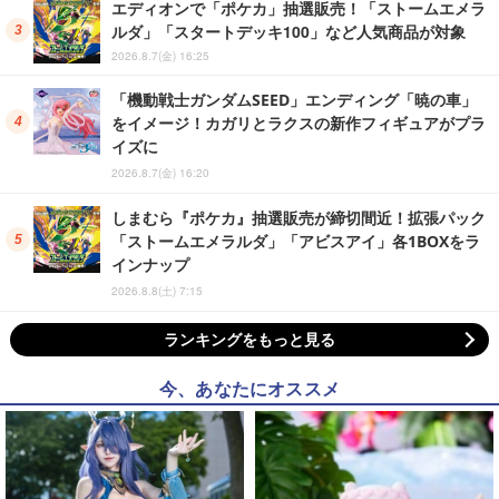
エディオンで「ポケカ」抽選販売！「ストームエメラ
ルダ」「スタートデッキ100」など人気商品が対象
2026.8.7(金) 16:25
「機動戦士ガンダムSEED」エンディング「暁の車」
をイメージ！カガリとラクスの新作フィギュアがプラ
イズに
2026.8.7(金) 16:20
しまむら『ポケカ』抽選販売が締切間近！拡張パック
「ストームエメラルダ」「アビスアイ」各1BOXをラ
インナップ
2026.8.8(土) 7:15
ランキングをもっと見る
今、あなたにオススメ