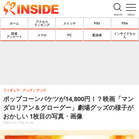
search
menu
アクセス
ホーム
スイッチ
PS5
PS4
ランキング
読者
インサイドちゃ
スマホ
PC
配信者
アンケート
ん
フィギュア・グッズ
グッズ
ポップコーンバケツが14,800円！？映画「マン
ダロリアン＆グローグー」劇場グッズの様子が
おかしい 1枚目の写真・画像
2026.5.21 Thu 21:40