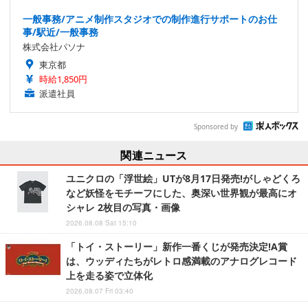
一般事務/アニメ制作スタジオでの制作進行サポートのお仕
事/駅近/一般事務
株式会社パソナ
東京都
時給1,850円
派遣社員
Sponsored by
関連ニュース
ユニクロの「浮世絵」UTが8月17日発売!がしゃどくろ
など妖怪をモチーフにした、奥深い世界観が最高にオ
シャレ 2枚目の写真・画像
2026.08.08 Sat 15:10
「トイ・ストーリー」新作一番くじが発売決定!A賞
は、ウッディたちがレトロ感満載のアナログレコード
上を走る姿で立体化
2026.08.07 Fri 03:40