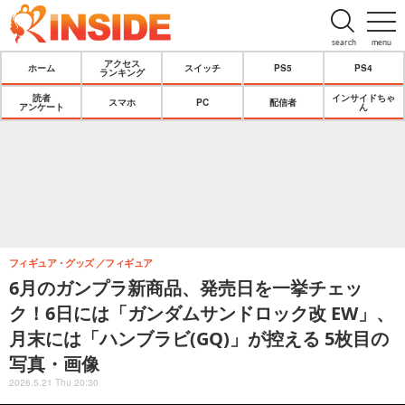
search
menu
アクセス
ホーム
スイッチ
PS5
PS4
ランキング
読者
インサイドちゃ
スマホ
PC
配信者
アンケート
ん
フィギュア・グッズ
フィギュア
6月のガンプラ新商品、発売日を一挙チェッ
ク！6日には「ガンダムサンドロック改 EW」、
月末には「ハンブラビ(GQ)」が控える 5枚目の
写真・画像
2026.5.21 Thu 20:30