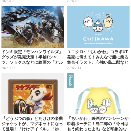
ッグなど夏らしいアイテムがズラ
ールな和柄や可愛らしいお寿司な
2026.8.7
2026.8.5
リ
ど全4種
ドンキ限定『モンハンワイルズ』
ユニクロ×「ちいかわ」コラボUT
グッズが発売決定！半袖Tシャ
発売に備えて！みんなで船に乗る
ツ、ソックスなどに線画の「アル
集合イラスト、心強い島二郎など
シュベルド」「リオレウス」ら11
映画を記念した特別コレクション
2026.7.16
2026.7.13
体をデザイン
『どうぶつの森』とたけけの楽曲
「ちいかわ」映画のワンシーンが
ジャケットが、マグネットになっ
巾着ポーチに！島二郎の「今日は
て登場！「けけアイドル」「ゆ
もう終わったよ!!」など印象的な