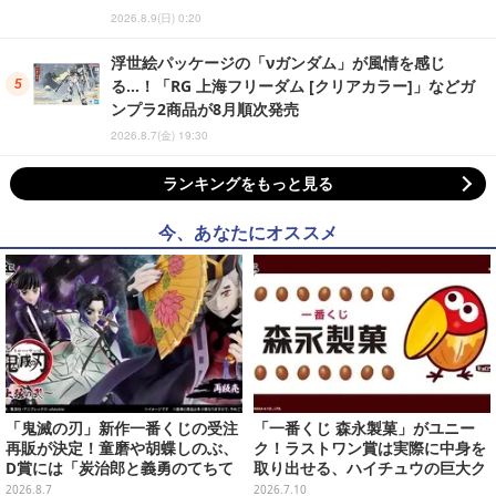
2026.8.9(日) 0:20
浮世絵パッケージの「νガンダム」が風情を感じ
る…！「RG 上海フリーダム [クリアカラー]」などガ
ンプラ2商品が8月順次発売
2026.8.7(金) 19:30
ランキングをもっと見る
今、あなたにオススメ
「鬼滅の刃」新作一番くじの受注
「一番くじ 森永製菓」がユニー
再販が決定！童磨や胡蝶しのぶ、
ク！ラストワン賞は実際に中身を
D賞には「炭治郎と義勇のてちて
取り出せる、ハイチュウの巨大ク
ちフィギュア」も
ッション
2026.8.7
2026.7.10