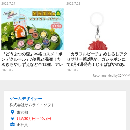
け！けけライダー」など全10種
全6種がカプセルトイにて発売
2026.7.27
2026.7.28
『どうぶつの森』本格コスメ「ポ
「カラフルピーチ」めじるしアク
ンデクルール」が9月21発売！た
セサリー第2弾が、ガシャポンに
ぬきちやしずえなど全12種、アレ
て8月4週発売！じゃぱぱやのあ、
ンジできるリアクションシールも
シヴァたちメンバー11名分ライン
2026.8.7
2026.8.7
付属
ナップ
Recommended by
ゲームデザイナー
株式会社サムライ・ソフト
東京都
月給30万円～40万円
正社員