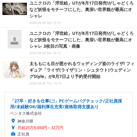
ユニクロの「浮世絵」UTが8月17日発売!がしゃどくろ
など妖怪をモチーフにした、奥深い世界観が最高にオ
シャレ
2026.08.08 Sat 15:10
ユニクロの「浮世絵」UTが8月17日発売!がしゃどくろ
など妖怪をモチーフにした、奥深い世界観が最高にオ
シャレ 3枚目の写真・画像
2026.08.08 Sat 15:10
太ももにも目が惹かれるウェディング姿のライザ! フィ
ギュア「ライザ(ライザリン・シュタウト)ウェディン
グStyle」が8月7日より予約受付開始
2026.08.06 Thu 10:15
「27卒・好きを仕事に!」PCゲームバグチェック/正社員採
用/未経験OK/福利厚生充実/資格取得支援あり
ベンタス株式会社
神奈川県
月給25万8,000円～32万円
正社員