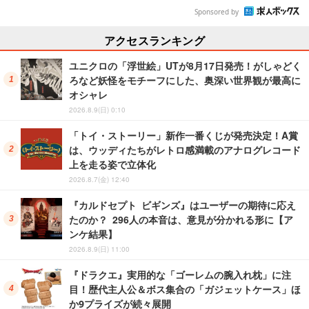
Sponsored by
アクセスランキング
ユニクロの「浮世絵」UTが8月17日発売！がしゃどく
ろなど妖怪をモチーフにした、奥深い世界観が最高に
オシャレ
2026.8.9(日) 0:10
「トイ・ストーリー」新作一番くじが発売決定！A賞
は、ウッディたちがレトロ感満載のアナログレコード
上を走る姿で立体化
2026.8.7(金) 12:40
『カルドセプト ビギンズ』はユーザーの期待に応え
たのか？ 296人の本音は、意見が分かれる形に【ア
ンケ結果】
2026.8.9(日) 11:00
『ドラクエ』実用的な「ゴーレムの腕入れ枕」に注
目！歴代主人公＆ボス集合の「ガジェットケース」ほ
か9プライズが続々展開