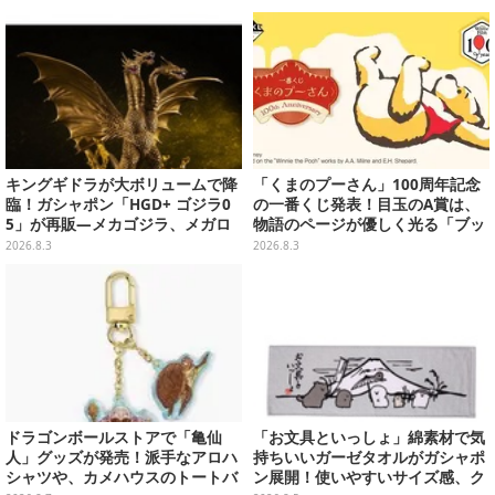
キングギドラが大ボリュームで降
「くまのプーさん」100周年記念
臨！ガシャポン「HGD+ ゴジラ0
の一番くじ発表！目玉のA賞は、
5」が再販―メカゴジラ、メガロ
物語のページが優しく光る「ブッ
なども揃った全4種
クシェイプドライト」
2026.8.3
2026.8.3
ドラゴンボールストアで「亀仙
「お文具といっしょ」綿素材で気
人」グッズが発売！派手なアロハ
持ちいいガーゼタオルがガシャポ
シャツや、カメハウスのトートバ
ン展開！使いやすいサイズ感、ク