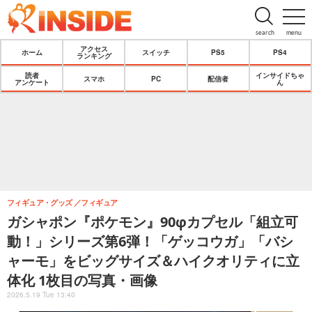
search
menu
アクセス
ホーム
スイッチ
PS5
PS4
ランキング
読者
インサイドちゃ
スマホ
PC
配信者
アンケート
ん
フィギュア・グッズ
フィギュア
ガシャポン『ポケモン』90φカプセル「組立可
動！」シリーズ第6弾！「ゲッコウガ」「バシ
ャーモ」をビッグサイズ＆ハイクオリティに立
体化 1枚目の写真・画像
2026.5.19 Tue 13:40