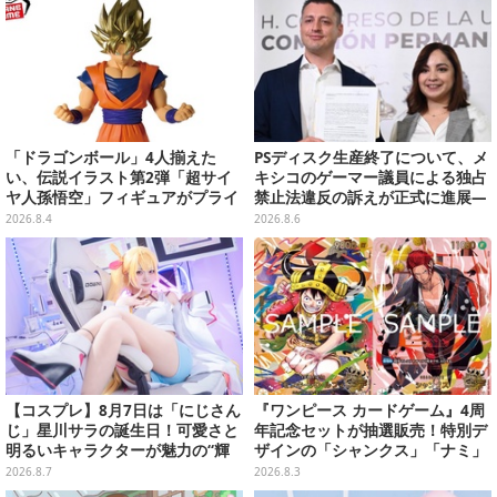
「ドラゴンボール」4人揃えた
PSディスク生産終了について、メ
い、伝説イラスト第2弾「超サイ
キシコのゲーマー議員による独占
ヤ人孫悟空」フィギュアがプライ
禁止法違反の訴えが正式に進展―
ズ展開！ビッグサイズの「筋斗
「テクノロジーは自由を拡大する
2026.8.4
2026.8.6
雲」エアぐるみも
ために役立つべき」
【コスプレ】8月7日は「にじさん
『ワンピース カードゲーム』4周
じ」星川サラの誕生日！可愛さと
年記念セットが抽選販売！特別デ
明るいキャラクターが魅力の“輝
ザインの「シャンクス」「ナミ」
く一番星”な美女レイヤーまとめ
など9枚のプロモカードを収録
2026.8.7
2026.8.3
【写真40枚】