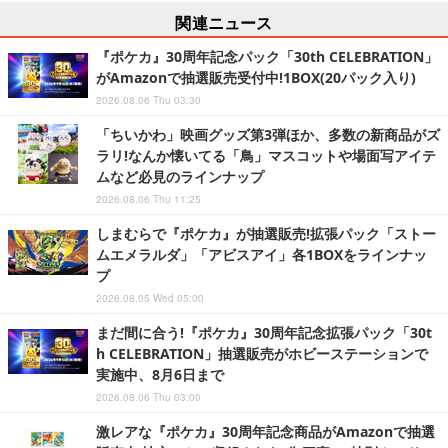
関連ニュース
『ポケカ』30周年記念パック「30th CELEBRATION」
がAmazonで抽選販売受付中!1BOX(20パック入り)
2026.08.06 Thu 03:30
「ちいかわ」映画グッズ第3弾ほか、多数の新商品がズ
ラリ!なんか懐いてる「鳥」マスコットや場面写アイテ
ムなど必見のラインナップ
2026.08.06 Thu 11:25
しまむらで『ポケカ』が抽選販売!拡張パック「ストー
ムエメラルダ」「アビスアイ」各1BOXをラインナッ
プ
2026.08.05 Wed 05:00
まだ間に合う!『ポケカ』30周年記念拡張パック「30t
h CELEBRATION」抽選販売がホビーステーションで
実施中、8月6日まで
2026.08.06 Thu 03:00
激レアな『ポケカ』30周年記念商品がAmazonで抽選