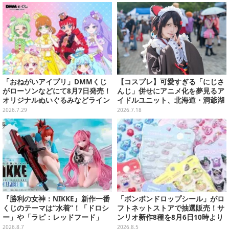
「おねがいアイプリ」DMMくじ
【コスプレ】可愛すぎる「にじさ
がローソンなどにて8月7日発売！
んじ」併せにアニメ化を夢見るア
オリジナルぬいぐるみなどライン
イドルユニット、北海道・洞爺湖
ナップ、各等賞にスペシャルアイ
に花開く可憐なレイヤー10選【写
2026.7.29
2026.7.18
プリカードが付属
真46枚】
『勝利の女神：NIKKE』新作一番
「ボンボンドロップシール」がロ
くじのテーマは“水着”！「ドロシ
フトネットストアで抽選販売！サ
ー」や「ラピ：レッドフード」
ンリオ新作8種を8月6日10時より
が“背中で魅せる”ポーズで立体化
受付開始
2026.8.7
2026.8.5