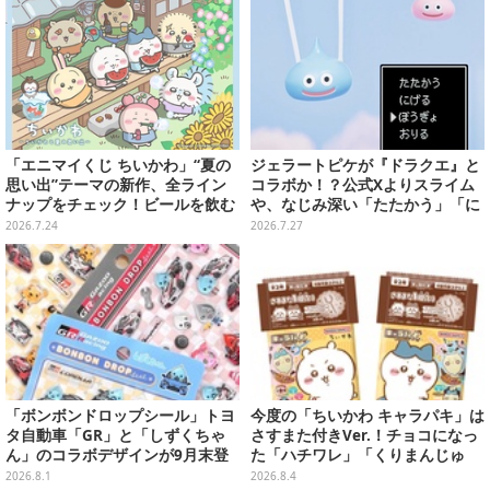
「エニマイくじ ちいかわ」“夏の
ジェラートピケが『ドラクエ』と
思い出”テーマの新作、全ライン
コラボか！？公式Xよりスライム
ナップをチェック！ビールを飲む
や、なじみ深い「たたかう」「に
「くりまんじゅう」ぬいぐるみな
げる」のコマンドウィンドウが投
2026.7.24
2026.7.27
ど
稿
「ボンボンドロップシール」トヨ
今度の「ちいかわ キャラパキ」は
タ自動車「GR」と「しずくちゃ
さすまた付きVer.！チョコになっ
ん」のコラボデザインが9月末登
た「ハチワレ」「くりまんじゅ
場！くま吉らも描かれた全4柄
う」たちも可愛い全8種
2026.8.1
2026.8.4