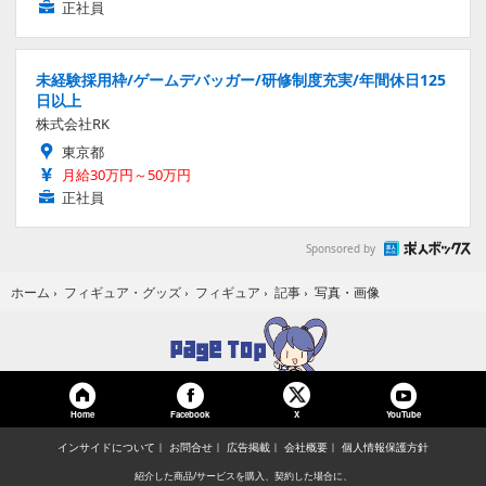
正社員
未経験採用枠/ゲームデバッガー/研修制度充実/年間休日125
日以上
株式会社RK
東京都
月給30万円～50万円
正社員
Sponsored by
写真・画像
ホーム
›
フィギュア・グッズ
›
フィギュア
›
記事
›
Home
Facebook
YouTube
X
インサイドについて
お問合せ
広告掲載
会社概要
個人情報保護方針
紹介した商品/サービスを購入、契約した場合に、