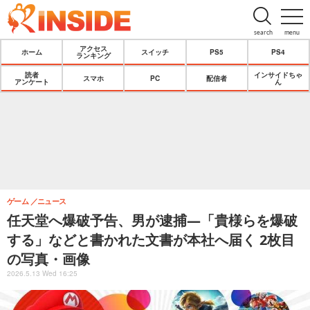
search
menu
アクセス
ホーム
スイッチ
PS5
PS4
ランキング
読者
インサイドちゃ
スマホ
PC
配信者
アンケート
ん
ゲーム
ニュース
任天堂へ爆破予告、男が逮捕―「貴様らを爆破
する」などと書かれた文書が本社へ届く 2枚目
の写真・画像
2026.5.13 Wed 16:25