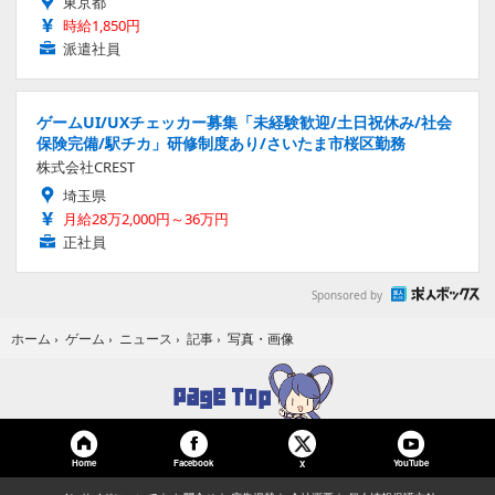
東京都
時給1,850円
派遣社員
ゲームUI/UXチェッカー募集「未経験歓迎/土日祝休み/社会
保険完備/駅チカ」研修制度あり/さいたま市桜区勤務
株式会社CREST
埼玉県
月給28万2,000円～36万円
正社員
Sponsored by
写真・画像
ホーム
›
ゲーム
›
ニュース
›
記事
›
Home
Facebook
YouTube
X