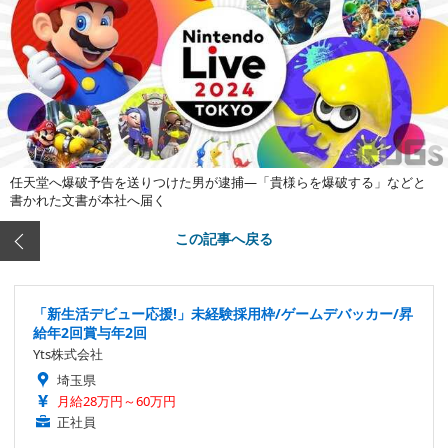
任天堂へ爆破予告を送りつけた男が逮捕―「貴様らを爆破する」などと
書かれた文書が本社へ届く
この記事へ戻る
「新生活デビュー応援!」未経験採用枠/ゲームデバッカー/昇
給年2回賞与年2回
Yts株式会社
埼玉県
月給28万円～60万円
正社員