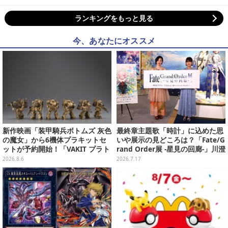
ランキングをもっと見る
今、あなたにオススメ
新作映画「装甲騎兵ボトムズ 灰色
最終章主題歌「時計」に込めた思
の魔女」から6機体プラキットセ
いや展示の見どころは？「Fate/G
ットが予約開始！「VAKIT プラト
rand Order展 -星見の回廊-」川澄
ーン」第1弾、各部関節可動仕様
綾子さん&坂本真綾さんインタビ
2026.8.6
2026.7.17
ュー