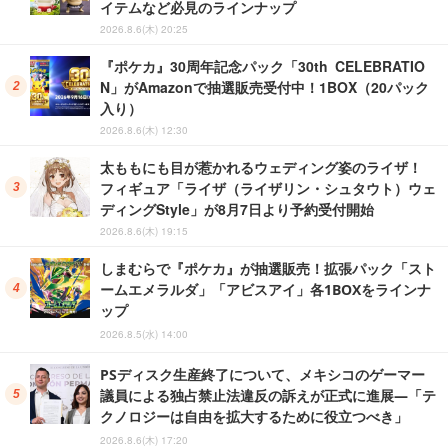
イテムなど必見のラインナップ
2026.8.6(木) 20:25
『ポケカ』30周年記念パック「30th CELEBRATIO
N」がAmazonで抽選販売受付中！1BOX（20パック
入り）
2026.8.6(木) 12:30
太ももにも目が惹かれるウェディング姿のライザ！
フィギュア「ライザ（ライザリン・シュタウト）ウェ
ディングStyle」が8月7日より予約受付開始
2026.8.6(木) 19:15
しまむらで『ポケカ』が抽選販売！拡張パック「スト
ームエメラルダ」「アビスアイ」各1BOXをラインナ
ップ
2026.8.5(水) 14:00
PSディスク生産終了について、メキシコのゲーマー
議員による独占禁止法違反の訴えが正式に進展―「テ
クノロジーは自由を拡大するために役立つべき」
2026.8.6(木) 17:20