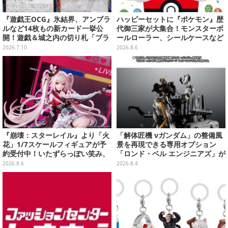
『遊戯王OCG』氷結界、アンブラ
ハッピーセットに『ポケモン』歴
ルなど14枚もの新カード一挙公
代御三家が大集合！モンスターボ
開！遊戯＆城之内の切り札「ブラ
ールローラー、シールケースなど
ック・デーモンズ・ドラゴン」も
全12種
2026.7.10
2026.8.6
新たな装いで登場
『崩壊：スターレイル』より「火
「解体匠機 νガンダム」の整備風
花」1/7スケールフィギュアが予
景を再現できる専用オプション
約受付中！いたずらっぽい笑み、
「ロンド・ベル エンジニアズ」が
シルクハット型のステージが華や
抽選販売！応募期間は8月16日23
2026.8.6
2026.8.4
かさを演出
時まで