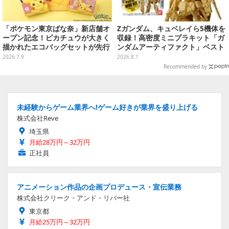
「ポケモン東京ばな奈」新店舗オ
Zガンダム、キュベレイら5機体を
ープン記念！ピカチュウが大きく
収録！高密度ミニプラキット「ガ
描かれたエコバッグセットが先行
ンダムアーティファクト」ベスト
販売、 フレークシールシートプレ
セレクションが10月発売
2026.7.9
2026.8.1
ゼントも
Recommended by
未経験からゲーム業界へ!ゲーム好きが業界を盛り上げる
株式会社Reve
埼玉県
月給28万円～32万円
正社員
アニメーション作品の企画プロデュース・宣伝業務
株式会社クリーク・アンド・リバー社
東京都
月給25万円～32万円