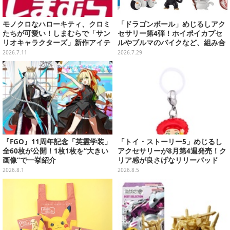
モノクロなハローキティ、クロミ
「ドラゴンボール」めじるしアク
たちが可愛い！しまむらで「サン
セサリー第4弾！ホイポイカプセ
リオキャラクターズ」新作アイテ
ルやブルマのバイクなど、組み合
ムが発売、マスコットやポーチ各
わせても楽しい全5種
2026.7.11
2026.7.29
種ラインナップ
『FGO』11周年記念「英霊学装」
「トイ・ストーリー5」めじるし
全60枚が公開！1枚1枚を“大きい
アクセサリーが8月第4週発売！ク
画像”で一挙紹介
リア感が良さげなリリーパッド
や、ジェシーなど全5種ラインナ
2026.8.1
2026.8.5
ップ