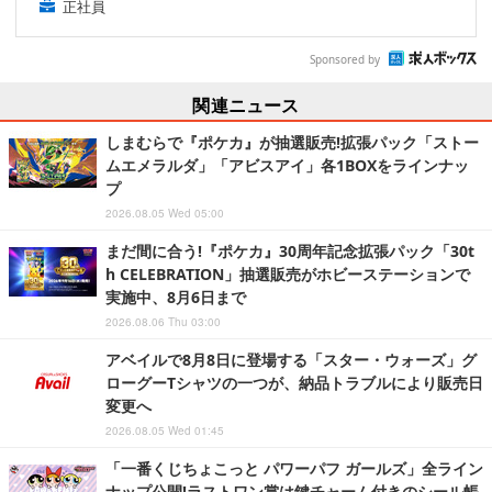
正社員
Sponsored by
関連ニュース
しまむらで『ポケカ』が抽選販売!拡張パック「ストー
ムエメラルダ」「アビスアイ」各1BOXをラインナッ
プ
2026.08.05 Wed 05:00
まだ間に合う!『ポケカ』30周年記念拡張パック「30t
h CELEBRATION」抽選販売がホビーステーションで
実施中、8月6日まで
2026.08.06 Thu 03:00
アベイルで8月8日に登場する「スター・ウォーズ」グ
ローグーTシャツの一つが、納品トラブルにより販売日
変更へ
2026.08.05 Wed 01:45
「一番くじちょこっと パワーパフ ガールズ」全ライン
ナップ公開!ラストワン賞は鍵チャーム付きのシール帳