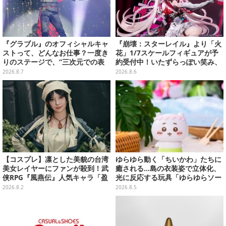
『グラブル』のオフィシャルキャ
『崩壊：スターレイル』より「火
ストって、どんなお仕事？一度き
花」1/7スケールフィギュアが予
りのステージで、“三次元での表
約受付中！いたずらっぽい笑み、
現”に全力を懸けるキャスト陣の
シルクハット型のステージが華や
2026.8.7
2026.8.6
舞台裏【インタビュー】
かさを演出
【コスプレ】凛とした美貌の台湾
ゆらゆら動く「ちいかわ」たちに
美女レイヤーにファンが殺到！武
癒される…島の衣装姿で立体化、
侠RPG『風燕伝』人気キャラ「盈
光に反応する玩具「ゆらゆらソー
盈」を完璧に再現して会場を沸か
ラー」全8種が全国アミューズメ
2026.8.2
2026.8.5
せる【写真19枚】
ント施設にて展開