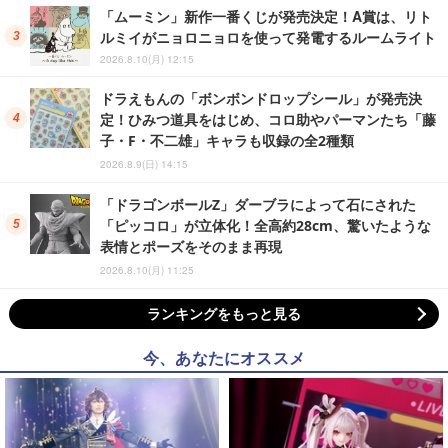
「ムーミン」新作一番くじが発売決定！A賞は、リト
ルミイがニョロニョロを使って発電するルームライト
2026.8.10(月) 12:15
ドラえもんの「ボンボンドロップシール」が発売決
定！ひみつ道具をはじめ、コロ助やパーマンたち「藤
子・F・不二雄」キャラも収録の全2種類
2026.8.9(日) 14:15
「ドラゴンボールZ」ダーブラによって石にされた
「ピッコロ」が立体化！全高約28cm、驚いたような
表情とポーズをそのまま再現
2026.8.10(月) 11:25
ランキングをもっと見る
今、あなたにオススメ