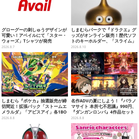
グローグーの刺しゅうデザインが
しまむらパークで『ドラクエ』グ
可愛い！アベイルにて「スター・
ッズがオンライン販売！歴代ソフ
ウォーズ」Tシャツが発売
トのキーホルダー、「スライム」
「ロトの剣&盾」などのメタルフ
2026.8.7
2026.8.10
ィギュアも
しまむら『ポケカ』抽選販売が締
名作ADVの夏にしよう！『パラノ
切間近！拡張パック「ストームエ
マサイト 本所七不思議』990円、
メラルダ」「アビスアイ」各1BO
『ダンガンロンパ』4作品セット
Xをラインナップ
で3,060円、“お紳士”な恋愛ADV
2026.8.8
2026.8.8
は1,192円！【eショップのお薦め
セール】