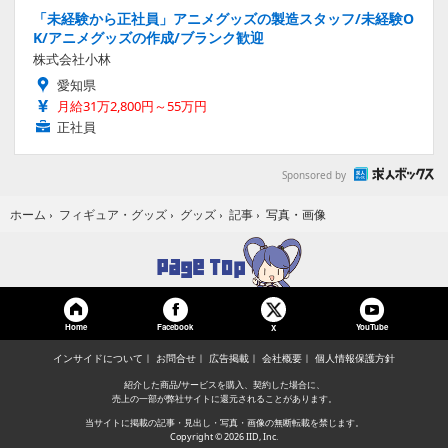
「未経験から正社員」アニメグッズの製造スタッフ/未経験O
K/アニメグッズの作成/ブランク歓迎
株式会社小林
愛知県
月給31万2,800円～55万円
正社員
Sponsored by
写真・画像
ホーム
›
フィギュア・グッズ
›
グッズ
›
記事
›
Home
Facebook
YouTube
X
インサイドについて
お問合せ
広告掲載
会社概要
個人情報保護方針
紹介した商品/サービスを購入、契約した場合に、
売上の一部が弊社サイトに還元されることがあります。
当サイトに掲載の記事・見出し・写真・画像の無断転載を禁じます。
Copyright © 2026 IID, Inc.