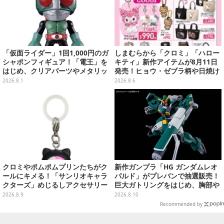
「仮面ライダー」1回1,000円のガ
しまむらから「クロミ」「ハロー
シャポンフィギュア！「電王」を
キティ」新作アイテムが8月11日
はじめ、クリアパーツやメタリッ
発売！ヒョウ・ゼブラ柄や日焼け
ク彩色でこだわりが詰まった4種
デザインの可愛い雑貨・アパレル
2026.8.1
2026.8.6
類
など多数
クロミやポムポムプリンたちがク
新作ガンプラ「HG ガンダムレオ
ールにキメる！「サンリオキャラ
パルド」がプレバンで抽選販売！
クターズ」めじるしアクセサリー
巨大ガトリングをはじめ、胸部や
がガシャポン展開
肩にも武装搭載の重火力モビルス
2026.8.9
2026.8.10
ーツ
Recommended by