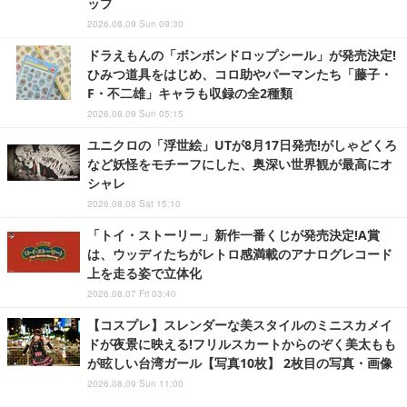
ップ
2026.08.09 Sun 09:30
ドラえもんの「ボンボンドロップシール」が発売決定!
ひみつ道具をはじめ、コロ助やパーマンたち「藤子・
F・不二雄」キャラも収録の全2種類
2026.08.09 Sun 05:15
ユニクロの「浮世絵」UTが8月17日発売!がしゃどくろ
など妖怪をモチーフにした、奥深い世界観が最高にオ
シャレ
2026.08.08 Sat 15:10
「トイ・ストーリー」新作一番くじが発売決定!A賞
は、ウッディたちがレトロ感満載のアナログレコード
上を走る姿で立体化
2026.08.07 Fri 03:40
【コスプレ】スレンダーな美スタイルのミニスカメイ
ドが夜景に映える!フリルスカートからのぞく美太もも
が眩しい台湾ガール【写真10枚】 2枚目の写真・画像
2026.08.09 Sun 11:00