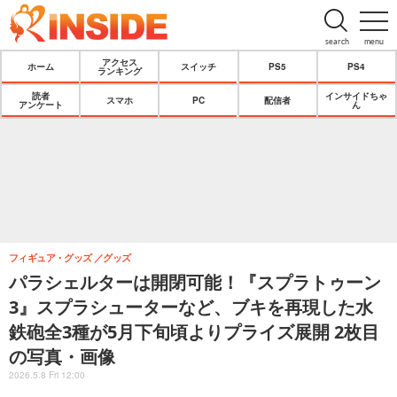
search
menu
アクセス
ホーム
スイッチ
PS5
PS4
ランキング
読者
インサイドちゃ
スマホ
PC
配信者
アンケート
ん
フィギュア・グッズ
グッズ
パラシェルターは開閉可能！『スプラトゥーン
3』スプラシューターなど、ブキを再現した水
鉄砲全3種が5月下旬頃よりプライズ展開 2枚目
の写真・画像
2026.5.8 Fri 12:00