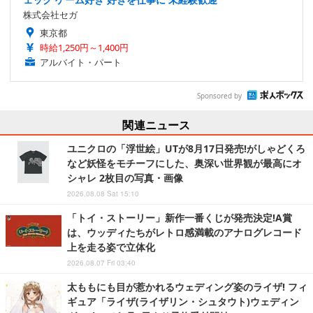
株式会社セガ
東京都
時給1,250円～1,400円
アルバイト・パート
Sponsored by
関連ニュース
ユニクロの「浮世絵」UTが8月17日発売!がしゃどくろ
など妖怪をモチーフにした、奥深い世界観が最高にオ
シャレ 2枚目の写真・画像
2026.08.08 Sat 15:10
「トイ・ストーリー」新作一番くじが発売決定!A賞
は、ウッディたちがレトロ感満載のアナログレコード
上を走る姿で立体化
2026.08.07 Fri 03:40
太ももにも目が惹かれるウェディング姿のライザ! フィ
ギュア「ライザ(ライザリン・シュタウト)ウェディン