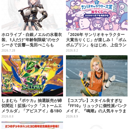
ホロライブ・白銀ノエルの水着衣
「2026年 サンリオキャラクター
装、1人だけ“年齢制限級”のセク
大賞当りくじ」が楽しみ！「ポム
シーさで反響―兎田ぺこらも
ポムプリン」をはじめ、上位ラン
「こ、こんなことが許されていい
クインが登場するスペシャル企画
2026.7.28
2026.8.2
のか？」と興奮隠せず
しまむら『ポケカ』抽選販売が締
【コスプレ】スタイル良すぎな
切間近！拡張パック「ストームエ
『FF10』リュックに個性派パンク
メラルダ」「アビスアイ」各1BO
メイド、『鳴潮』の人気キャラま
Xをラインナップ
で「ワンフェス」美女レイヤー6
2026.8.8
2026.8.9
選【写真28枚】