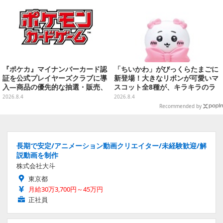
『ポケカ』マイナンバーカード認
「ちいかわ」がびっくらたまごに
証を公式プレイヤーズクラブに導
新登場！大きなリボンが可愛いマ
入―商品の優先的な抽選・販売、
スコット全8種が、キラキラのラ
公式大会への参加申し込みに活用
メ入り入浴剤から飛び出す
2026.8.4
2026.8.4
Recommended by
長期で安定/アニメーション動画クリエイター/未経験歓迎/解
説動画を制作
株式会社大斗
東京都
月給30万3,700円～45万円
正社員