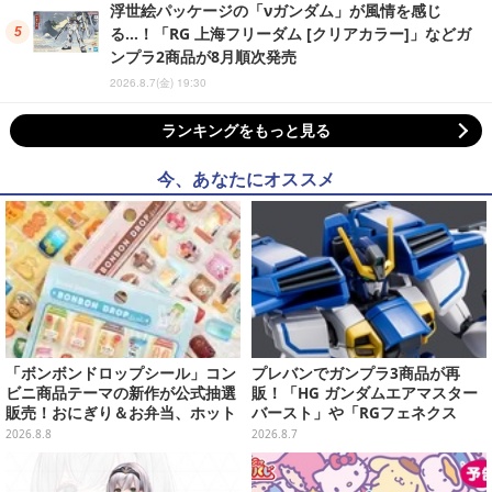
浮世絵パッケージの「νガンダム」が風情を感じ
る…！「RG 上海フリーダム [クリアカラー]」などガ
ンプラ2商品が8月順次発売
2026.8.7(金) 19:30
ランキングをもっと見る
今、あなたにオススメ
「ボンボンドロップシール」コン
プレバンでガンプラ3商品が再
ビニ商品テーマの新作が公式抽選
販！「HG ガンダムエアマスター
販売！おにぎり＆お弁当、ホット
バースト」や「RGフェネクス
スナックなど4種セット
（ナラティブVer.）」も
2026.8.8
2026.8.7