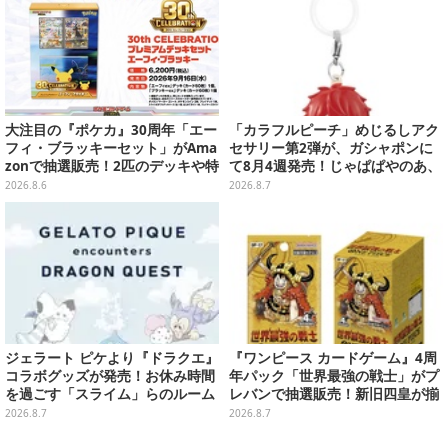
大注目の『ポケカ』30周年「エー
「カラフルピーチ」めじるしアク
フィ・ブラッキーセット」がAma
セサリー第2弾が、ガシャポンに
zonで抽選販売！2匹のデッキや特
て8月4週発売！じゃぱぱやのあ、
別カードを収録
シヴァたちメンバー11名分ライン
2026.8.6
2026.8.7
ナップ
ジェラート ピケより『ドラクエ』
『ワンピース カードゲーム』4周
コラボグッズが発売！お休み時間
年パック「世界最強の戦士」がプ
を過ごす「スライム」らのルーム
レバンで抽選販売！新旧四皇が揃
ウェア、雑貨など多数ラインナッ
い踏み、刃牙作者が描く「カイド
2026.8.7
2026.8.7
プ
ウ」も