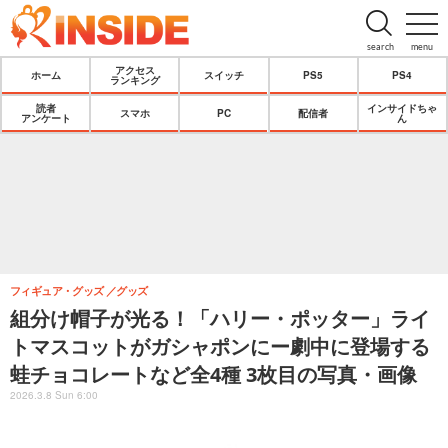
search
menu
アクセス
ホーム
スイッチ
PS5
PS4
ランキング
読者
インサイドちゃ
スマホ
PC
配信者
アンケート
ん
フィギュア・グッズ
グッズ
組分け帽子が光る！「ハリー・ポッター」ライ
トマスコットがガシャポンにー劇中に登場する
蛙チョコレートなど全4種 3枚目の写真・画像
2026.3.8 Sun 6:00