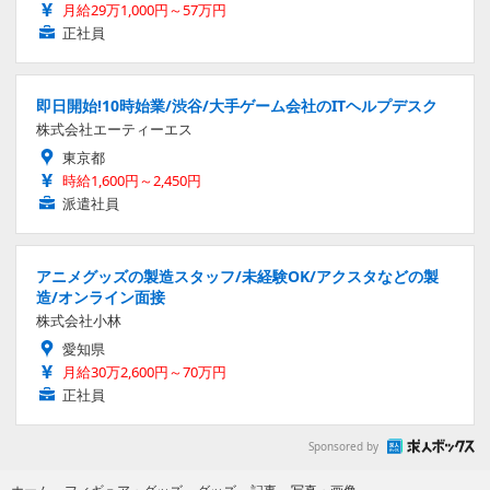
月給29万1,000円～57万円
正社員
即日開始!10時始業/渋谷/大手ゲーム会社のITヘルプデスク
株式会社エーティーエス
東京都
時給1,600円～2,450円
派遣社員
アニメグッズの製造スタッフ/未経験OK/アクスタなどの製
造/オンライン面接
株式会社小林
愛知県
月給30万2,600円～70万円
正社員
Sponsored by
写真・画像
ホーム
›
フィギュア・グッズ
›
グッズ
›
記事
›