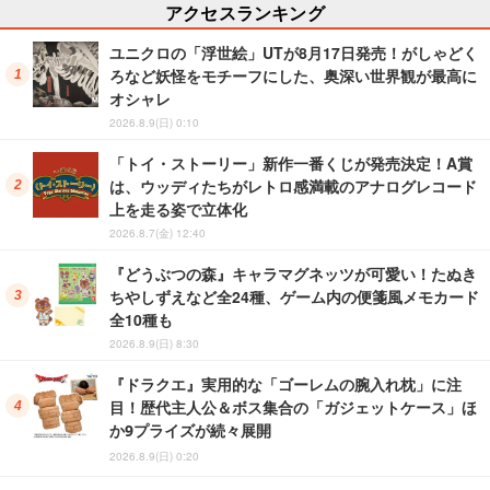
アクセスランキング
ユニクロの「浮世絵」UTが8月17日発売！がしゃどく
ろなど妖怪をモチーフにした、奥深い世界観が最高に
オシャレ
2026.8.9(日) 0:10
「トイ・ストーリー」新作一番くじが発売決定！A賞
は、ウッディたちがレトロ感満載のアナログレコード
上を走る姿で立体化
2026.8.7(金) 12:40
『どうぶつの森』キャラマグネッツが可愛い！たぬき
ちやしずえなど全24種、ゲーム内の便箋風メモカード
全10種も
2026.8.9(日) 8:30
『ドラクエ』実用的な「ゴーレムの腕入れ枕」に注
目！歴代主人公＆ボス集合の「ガジェットケース」ほ
か9プライズが続々展開
2026.8.9(日) 0:20