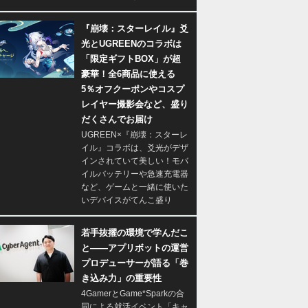
『崩壊：スターレイル』爻
光とUGREENのコラボは
「限定ギフトBOX」が超
豪華！全6商品に使える
5％オフクーポンやコスプ
レイヤー撮影会など、盛り
だくさんでお届け
UGREEN×『崩壊：スターレ
イル』コラボは、爻光がデザ
インされていて美しい！モバ
イルバッテリーや急速充電器
など、ゲームと一緒に使いた
いデバイスがてんこ盛り
若手抜擢の環境で学んだこ
と――アプリボットの運営
プロデューサーが語る「巻
き込み力」の重要性
4GamerとGame*Sparkの合
同による就活イベント「キャ