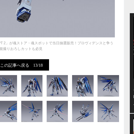
NCEPT 2」が魂ストア・魂スポットで当日抽選販売！プロヴィデンスと争う
規撮りおろしカットも必見
この記事へ戻る
13/18