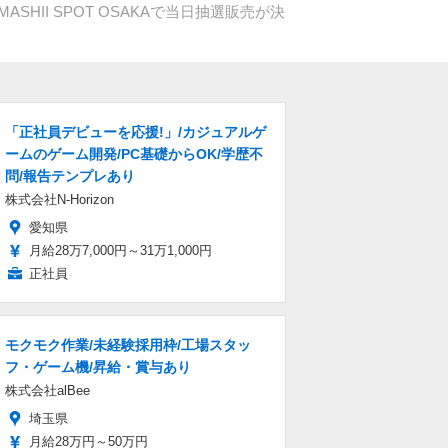
AMASHII SPOT OSAKAで当日抽選販売が決
「正社員デビューを応援!」/カジュアルゲ
ームのゲーム開発/PC基礎からOK/学歴不
問/報告テンプレあり
株式会社N-Horizon
愛知県
月給28万7,000円～31万1,000円
正社員
モクモク作業/未経験採用枠/工場スタッ
フ・ゲーム機/昇給・賞与あり
株式会社alBee
埼玉県
月給28万円～50万円