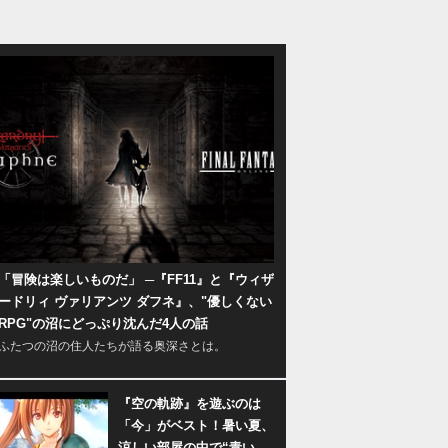
「冒険は楽しいものだ」 ─『FF11』と『ウィザ
ードリィ ヴァリアンツ ダフネ』、"優しくない
RPG"の沼にどっぷり沈んだ4人の話
ふたつの沼の住人たちが語る奥深さとは。
『空の軌跡』を遊ぶのは
「今」がベスト！暑い夏、
涼しい部屋の中で“青い