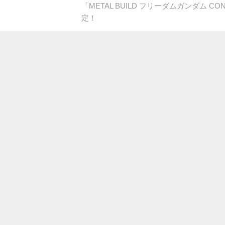
「METAL BUILD フリーダムガンダム CON
定！