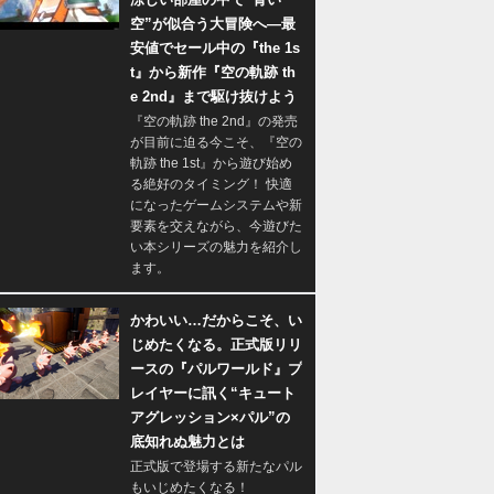
空”が似合う大冒険へ―最
安値でセール中の『the 1s
t』から新作『空の軌跡 th
e 2nd』まで駆け抜けよう
『空の軌跡 the 2nd』の発売
が目前に迫る今こそ、『空の
軌跡 the 1st』から遊び始め
る絶好のタイミング！ 快適
になったゲームシステムや新
要素を交えながら、今遊びた
い本シリーズの魅力を紹介し
ます。
かわいい…だからこそ、い
じめたくなる。正式版リリ
ースの『パルワールド』プ
レイヤーに訊く“キュート
アグレッション×パル”の
底知れぬ魅力とは
正式版で登場する新たなパル
もいじめたくなる！