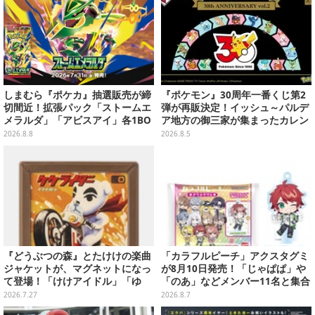
しまむら『ポケカ』抽選販売が締
『ポケモン』30周年一番くじ第2
切間近！拡張パック「ストームエ
弾が再販決定！イッシュ～パルデ
メラルダ」「アビスアイ」各1BO
ア地方の御三家が集まったカレン
Xをラインナップ
ダー、ぬいぐるみなど記念グッズ
2026.8.8
2026.8.5
盛りだくさん
『どうぶつの森』とたけけの楽曲
「カラフルピーチ」アクスタグミ
ジャケットが、マグネットになっ
が8月10日発売！「じゃぱぱ」や
て登場！「けけアイドル」「ゆ
「のあ」などメンバー11名と集合
け！けけライダー」など全10種
デザイン全15種、ボールチェーン
2026.7.27
2026.8.7
付きでアクセサリーにも