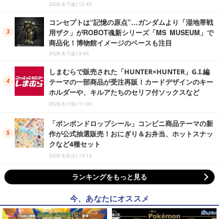
2026.8.7(金) 12:40
コンセプトは“記憶の原点”…ガンダムより「湿地帯戦
用ザク」がROBOT魂新シリーズ「MS MUSEUM」で
商品化！博物館イメージのベースも注目
2026.8.7(金) 9:45
しまむらで販売された「HUNTER×HUNTER」G.I.編
テーマの一部商品が受注再販！カードデザインのキー
ホルダーや、キルアたちのセリフ付ソックスなど
2026.8.7(金) 11:00
「ボンボンドロップシール」コンビニ商品テーマの新
作が公式抽選販売！おにぎり＆お弁当、ホットスナッ
クなど4種セット
2026.8.8(土) 13:15
ランキングをもっと見る
今、あなたにオススメ