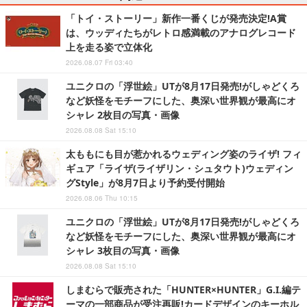
「トイ・ストーリー」新作一番くじが発売決定!A賞
は、ウッディたちがレトロ感満載のアナログレコード
上を走る姿で立体化
2026.08.07 Fri 03:40
ユニクロの「浮世絵」UTが8月17日発売!がしゃどくろ
など妖怪をモチーフにした、奥深い世界観が最高にオ
シャレ 2枚目の写真・画像
2026.08.08 Sat 15:10
太ももにも目が惹かれるウェディング姿のライザ! フィ
ギュア「ライザ(ライザリン・シュタウト)ウェディン
グStyle」が8月7日より予約受付開始
2026.08.06 Thu 10:15
ユニクロの「浮世絵」UTが8月17日発売!がしゃどくろ
など妖怪をモチーフにした、奥深い世界観が最高にオ
シャレ 3枚目の写真・画像
2026.08.08 Sat 15:10
しまむらで販売された「HUNTER×HUNTER」G.I.編テ
ーマの一部商品が受注再販!カードデザインのキーホル