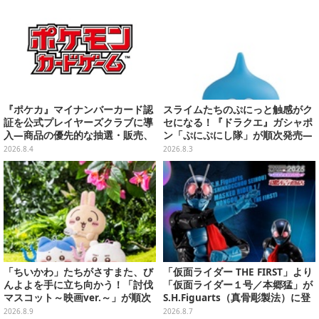
ールは8月8日から
『ポケカ』マイナンバーカード認
スライムたちのぷにっと触感がク
証を公式プレイヤーズクラブに導
セになる！『ドラクエ』ガシャポ
入―商品の優先的な抽選・販売、
ン「ぷにぷにし隊」が順次発売―
公式大会への参加申し込みに活用
全4種ではぐれメタルは固め
2026.8.4
2026.8.3
「ちいかわ」たちがさすまた、び
「仮面ライダー THE FIRST」より
んよよを手に立ち向かう！「討伐
「仮面ライダー１号／本郷猛」が
マスコット～映画ver.～」が順次
S.H.Figuarts（真骨彫製法）に登
展開
場！8月18日より予約受付開始
2026.8.9
2026.8.7