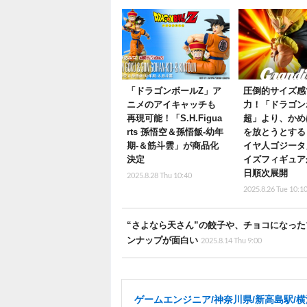
「ドラゴンボールZ」ア
圧倒的サイズ感
ニメのアイキャッチも
力！「ドラゴン
再現可能！「S.H.Figua
超」より、かめ
rts 孫悟空＆孫悟飯-幼年
を放とうとする
期-＆筋斗雲」が商品化
イヤ人ゴジータ
決定
イズフィギュアが
日順次展開
2025.8.28 Thu 10:40
2025.8.26 Tue 10:1
“さよなら天さん”の餃子や、チョコになっ
ンナップが面白い
2025.8.14 Thu 9:00
ゲームエンジニア/神奈川県/新高島駅/