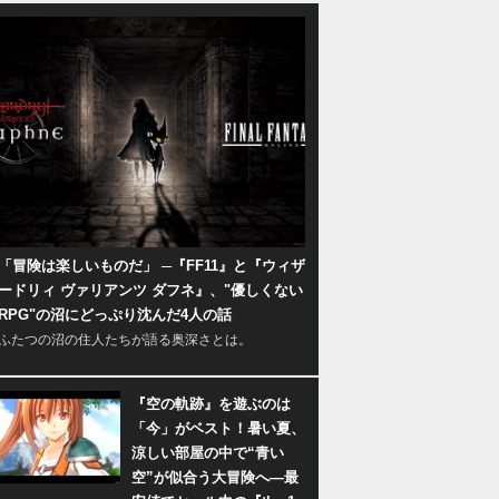
「冒険は楽しいものだ」 ─『FF11』と『ウィザ
ードリィ ヴァリアンツ ダフネ』、"優しくない
RPG"の沼にどっぷり沈んだ4人の話
ふたつの沼の住人たちが語る奥深さとは。
『空の軌跡』を遊ぶのは
「今」がベスト！暑い夏、
涼しい部屋の中で“青い
空”が似合う大冒険へ―最