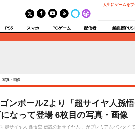
人生にゲームをプ
PS5
スマホ
PCゲーム
配信者
編集部PUS
›
写真・画像
ゴンボールZより「超サイヤ人孫悟空
になって登場 6枚目の写真・画像
ズ 超サイヤ人 孫悟空‐伝説の超サイヤ人‐」がプレミアムバンダイ