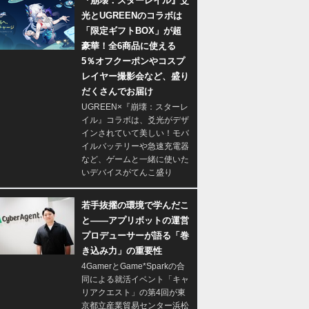
『崩壊：スターレイル』爻
光とUGREENのコラボは
「限定ギフトBOX」が超
豪華！全6商品に使える
5％オフクーポンやコスプ
レイヤー撮影会など、盛り
だくさんでお届け
UGREEN×『崩壊：スターレ
イル』コラボは、爻光がデザ
インされていて美しい！モバ
イルバッテリーや急速充電器
など、ゲームと一緒に使いた
いデバイスがてんこ盛り
若手抜擢の環境で学んだこ
と――アプリボットの運営
プロデューサーが語る「巻
き込み力」の重要性
4GamerとGame*Sparkの合
同による就活イベント「キャ
リアクエスト」の第4回が東
京都立産業貿易センター浜松