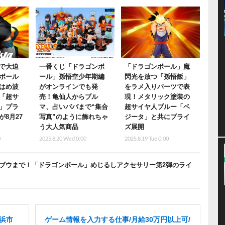
で大迫
一番くじ「ドラゴンボ
「ドラゴンボール」魔
ボール
ール」孫悟空少年期編
閃光を放つ「孫悟飯」
はめ波
がオンラインでも発
をラメ入りパーツで表
「超サ
売！亀仙人からブル
現！メタリック塗装の
」プラ
マ、占いババまで“集合
超サイヤ人ブルー「ベ
8月27
写真”のように飾れちゃ
ジータ」と共にプライ
う大人気商品
ズ展開
0
2025.8.20 Wed 0:00
2025.8.19 Tue 0:00
たブウまで！「ドラゴンボール」めじるしアクセサリー第2弾のライ
横浜市
ゲーム情報を入力する仕事/月給30万円以上可/