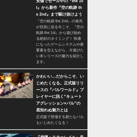
安値でセール中の『the 1s
t』から新作『空の軌跡 th
e 2nd』まで駆け抜けよう
『空の軌跡 the 2nd』の発売
が目前に迫る今こそ、『空の
軌跡 the 1st』から遊び始め
る絶好のタイミング！ 快適
になったゲームシステムや新
要素を交えながら、今遊びた
い本シリーズの魅力を紹介し
ます。
かわいい…だからこそ、い
じめたくなる。正式版リリ
ースの『パルワールド』プ
レイヤーに訊く“キュート
アグレッション×パル”の
底知れぬ魅力とは
正式版で登場する新たなパル
もいじめたくなる！