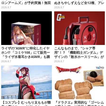
ロンアームズ」が予約実施！無双
ぬきちやしずえなど全12種、アレ
セイバー、メロンディフェンダー
ンジできるリアクションシールも
2026.8.7
2026.8.7
が付属
付属
ライザの“ASMR”に特化したイヤ
こんなものまで、“シャア専
ホン!? 「コミケ108」にて販売ー
用”！？ 「機動戦士ガンダム」デ
「ライザ水着耳かきASMR」も購
ザインの「散水ホースリール」が
入者特典で配布
予約開始ーあえて存在感を放つ赤
2026.8.7
2026.8.7
さ
【コスプレ】むっちり太ももが際
『ドラクエ』実用的な「ゴーレム