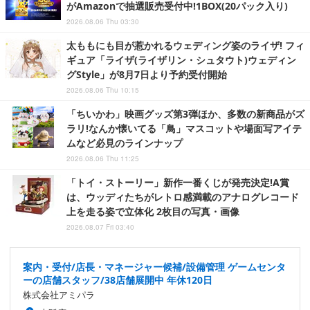
がAmazonで抽選販売受付中!1BOX(20パック入り)
2026.08.06 Thu 03:30
太ももにも目が惹かれるウェディング姿のライザ! フィ
ギュア「ライザ(ライザリン・シュタウト)ウェディン
グStyle」が8月7日より予約受付開始
2026.08.06 Thu 10:15
「ちいかわ」映画グッズ第3弾ほか、多数の新商品がズ
ラリ!なんか懐いてる「鳥」マスコットや場面写アイテ
ムなど必見のラインナップ
2026.08.06 Thu 11:25
「トイ・ストーリー」新作一番くじが発売決定!A賞
は、ウッディたちがレトロ感満載のアナログレコード
上を走る姿で立体化 2枚目の写真・画像
2026.08.07 Fri 03:40
案内・受付/店長・マネージャー候補/設備管理 ゲームセンタ
ーの店舗スタッフ/38店舗展開中 年休120日
株式会社アミパラ