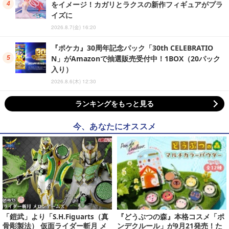
をイメージ！カガリとラクスの新作フィギュアがプラ
イズに
2026.8.7(金) 16:20
『ポケカ』30周年記念パック「30th CELEBRATIO
N」がAmazonで抽選販売受付中！1BOX（20パック
入り）
2026.8.6(木) 12:30
ランキングをもっと見る
今、あなたにオススメ
「鎧武」より「S.H.Figuarts（真
『どうぶつの森』本格コスメ「ポ
骨彫製法） 仮面ライダー斬月 メ
ンデクルール」が9月21発売！た