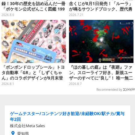
録！30年の歴史を詰め込んだ一冊
念くじが8月1日発売！「ルーラ」
「ポケモン公式ぜんこく図鑑 199
が鳴るサウンドブロック、歴代勇
6-2026」が大ボリューム
者＆スライムのフィギュアなど、
2026.8.6
2026.7.21
シリーズを振り返る景品盛りだく
さん
「ボンボンドロップシール」トヨ
『ほの暮しの庭』は『夜廻』ファ
タ自動車「GR」と「しずくちゃ
ン、スローライフ好き、新規ユー
ん」のコラボデザインが9月末登
ザーのすべてに“良し”！ 唯一無二
場！くま吉らも描かれた全4柄
の「不穏生活シム」恐怖も暮らし
2026.8.1
2026.8.7
もお好み次第【プレイレポ】
Recommended by
ゲームテスター/コンテンツ好き歓迎/未経験OK/駅チカ/賞与
年2回
株式会社Meta Sales
愛知県