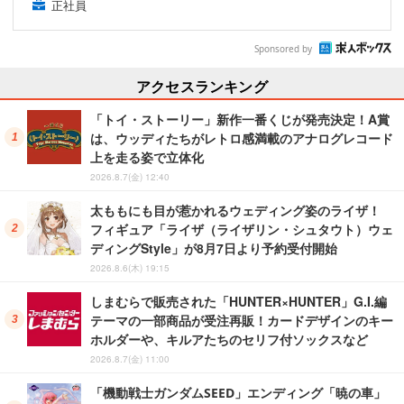
正社員
Sponsored by
アクセスランキング
「トイ・ストーリー」新作一番くじが発売決定！A賞
は、ウッディたちがレトロ感満載のアナログレコード
上を走る姿で立体化
2026.8.7(金) 12:40
太ももにも目が惹かれるウェディング姿のライザ！
フィギュア「ライザ（ライザリン・シュタウト）ウェ
ディングStyle」が8月7日より予約受付開始
2026.8.6(木) 19:15
しまむらで販売された「HUNTER×HUNTER」G.I.編
テーマの一部商品が受注再販！カードデザインのキー
ホルダーや、キルアたちのセリフ付ソックスなど
2026.8.7(金) 11:00
「機動戦士ガンダムSEED」エンディング「暁の車」