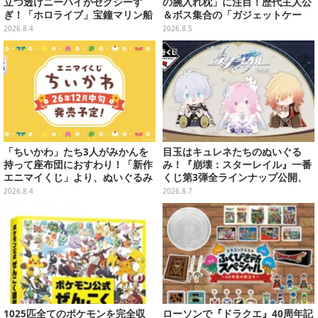
立つ透けニーハイがセクシーす
の腕入れ枕」に注目！歴代主人公
ぎ！「ホロライブ」宝鐘マリン船
＆ボス集合の「ガジェットケー
長が反則級の可愛いへそ出し姿で
ス」ほか9プライズが8月順次展開
2026.8.4
2026.8.5
魅せる【写真8枚】
「ちいかわ」たち3人がみかんを
目玉はキュレネたちのぬいぐる
持って座布団におすわり！「新作
み！『崩壊：スターレイル』一番
エニマイくじ」より、ぬいぐるみ
くじ第3弾全ラインナップ公開、
画像が初公開
美麗ビジュアルのアクリルボード
2026.8.4
2026.8.7
など用意
1025匹全てのポケモンを完全収
ローソンで『ドラクエ』40周年記