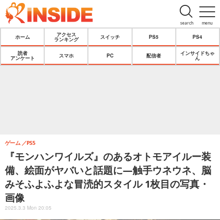
search
menu
アクセス
ホーム
スイッチ
PS5
PS4
ランキング
読者
インサイドちゃ
スマホ
PC
配信者
アンケート
ん
ゲーム
PS5
『モンハンワイルズ』のあるオトモアイルー装
備、絵面がヤバいと話題に―触手ウネウネ、脳
みそふよふよな冒涜的スタイル 1枚目の写真・
画像
2025.3.3 Mon 20:05