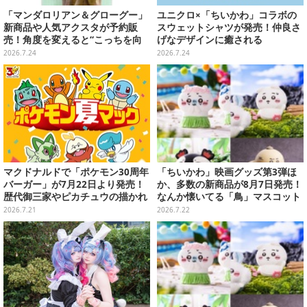
「マンダロリアン＆グローグー」
ユニクロ×「ちいかわ」コラボの
新商品や人気アクスタが予約販
スウェットシャツが発売！仲良さ
売！角度を変えると“こっちを向
げなデザインに癒される
いてくれる”ステッカーも
2026.7.24
2026.7.24
マクドナルドで「ポケモン30周年
「ちいかわ」映画グッズ第3弾ほ
バーガー」が7月22日より発売！
か、多数の新商品が8月7日発売！
歴代御三家やピカチュウの描かれ
なんか懐いてる「鳥」マスコット
たオリジナルパッケージが可愛い
や場面写アイテムなど必見のライ
2026.7.21
2026.7.22
ンナップ