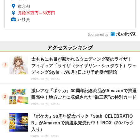
東京都
月給29万円～50万円
正社員
Sponsored by
アクセスランキング
太ももにも目が惹かれるウェディング姿のライザ！
フィギュア「ライザ（ライザリン・シュタウト）ウェ
ディングStyle」が8月7日より予約受付開始
2026.8.6(木) 19:15
激レアな『ポケカ』30周年記念商品がAmazonで抽選
販売中！地方ごとに収録された“御三家”の特別カード
2026.8.6(木) 14:15
『ポケカ』30周年記念パック「30th CELEBRATIO
N」がAmazonで抽選販売受付中！1BOX（20パック
入り）
2026.8.6(木) 12:30