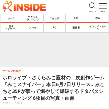
search
menu
アクセス
ホーム
スイッチ
PS5
PS4
ランキング
読者
インサイドちゃ
スマホ
PC
配信者
アンケート
ん
ゲーム
Steam
ホロライブ・さくらみこ題材の二次創作ゲーム
『みこスナイパー』本日6月7日リリース…みこ
ちと35Pが撃って燃やして爆破するドタバタシ
ューティング 6枚目の写真・画像
2024.6.7 Fri 19:00