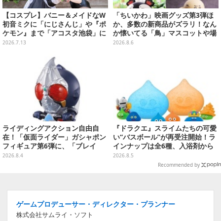
【コスプレ】バニー＆メイドなW
「ちいかわ」映画グッズ第3弾ほ
初音ミクに「にじさんじ」や『ポ
か、多数の新商品がズラリ！なん
ケモン』まで「アコスタ池袋」に
か懐いてる「鳥」マスコットや場
集った美麗レイヤー13選【写真60
面写アイテムなど必見のラインナ
2026.7.13
2026.8.6
枚】
ップ
ライディングアクション自由自
『ドラクエ』スライムたちの可愛
在！「仮面ライダー」ガシャポン
い“バスボール”が再受注開始！ラ
フィギュア第6弾に、「ブレイ
インナップは全6種、入浴剤から
ド」「フォーゼ」など全4種
モンスターのフィギュアが出てく
2026.8.4
2026.8.5
る
Recommended by
ゲームプロデューサー・ディレクター・プランナー
株式会社サムライ・ソフト