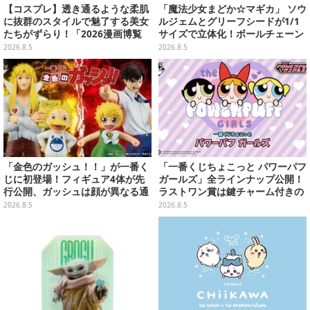
【コスプレ】透き通るような柔肌
「魔法少女まどか☆マギカ」 ソウ
に抜群のスタイルで魅了する美女
ルジェムとグリーフシードが1/1
たちがずらり！「2026漫画博覧
サイズで立体化！ボールチェーン
会」美麗コンパニオンまとめ【画
を外せばフィギュアとして飾れる
2026.8.5
2026.8.5
像39枚】
ガシャポン全6種
「金色のガッシュ！！」が一番く
「一番くじちょこっと パワーパフ
じに初登場！フィギュア4体が先
ガールズ」全ラインナップ公開！
行公開、ガッシュは顔が異なる通
ラストワン賞は鍵チャーム付きの
常/ザケルver.の2種
シール帳スペシャルセットを用意
2026.8.5
2026.8.5