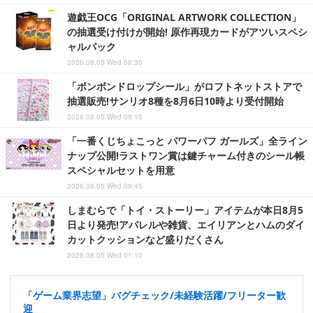
遊戯王OCG「ORIGINAL ARTWORK COLLECTION」
の抽選受け付けが開始! 原作再現カードがアツいスペシ
ャルパック
2026.08.05 Wed 08:30
「ボンボンドロップシール」がロフトネットストアで
抽選販売!サンリオ8種を8月6日10時より受付開始
2026.08.05 Wed 09:15
「一番くじちょこっと パワーパフ ガールズ」全ライン
ナップ公開!ラストワン賞は鍵チャーム付きのシール帳
スペシャルセットを用意
2026.08.05 Wed 09:45
しまむらで「トイ・ストーリー」アイテムが本日8月5
日より発売!アパレルや雑貨、エイリアンとハムのダイ
カットクッションなど盛りだくさん
2026.08.05 Wed 01:10
「ゲーム業界志望」バグチェック/未経験活躍/フリーター歓
迎