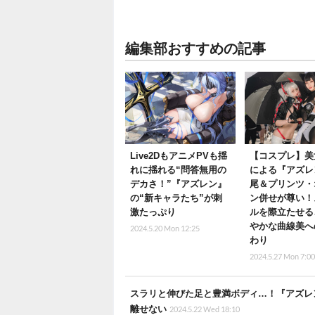
編集部おすすめの記事
Live2DもアニメPVも揺
【コスプレ】美
れに揺れる“問答無用の
による『アズレ
デカさ！”『アズレン』
尾＆プリンツ・
の“新キャラたち”が刺
ン併せが尊い！
激たっぷり
ルを際立たせる
やかな曲線美へ
2024.5.20 Mon 12:25
わり
2024.5.27 Mon 7:0
スラリと伸びた足と豊満ボディ…！『アズレ
離せない
2024.5.22 Wed 18:10