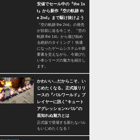
安値でセール中の『the 1s
t』から新作『空の軌跡 th
e 2nd』まで駆け抜けよう
『空の軌跡 the 2nd』の発売
が目前に迫る今こそ、『空の
軌跡 the 1st』から遊び始め
る絶好のタイミング！ 快適
になったゲームシステムや新
要素を交えながら、今遊びた
い本シリーズの魅力を紹介し
ます。
かわいい…だからこそ、い
じめたくなる。正式版リリ
ースの『パルワールド』プ
レイヤーに訊く“キュート
アグレッション×パル”の
底知れぬ魅力とは
正式版で登場する新たなパル
もいじめたくなる！