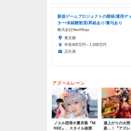
新規ゲームプロジェクトの開発/運用デ
ター/未経験歓迎/昇給あり/賞与あり
株式会社NextNinja
東京都
年収400万円～1,000万円
正社員
アズールレーン
ノエル団長や夏衣装『NI
湯上がりの火照
KKE』、スタイル抜群
姿…！『アズレ