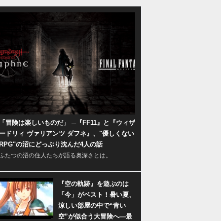
「冒険は楽しいものだ」 ─『FF11』と『ウィザ
ードリィ ヴァリアンツ ダフネ』、"優しくない
RPG"の沼にどっぷり沈んだ4人の話
ふたつの沼の住人たちが語る奥深さとは。
『空の軌跡』を遊ぶのは
「今」がベスト！暑い夏、
涼しい部屋の中で“青い
空”が似合う大冒険へ―最