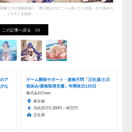
画像”にXが規制依頼ー「透け透けのビニール逆バニー衣装」など攻めの
イラストを投稿
この記事へ戻る
5/6
のア
ゲーム開発サポート・資格不問「正社員/土日
少な
祝休み/資格取得支援」年間休日125日
株式会社Creer
東京都
月給26万5,300円～40万円
正社員