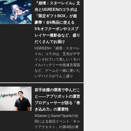
『崩壊：スターレイル』爻
光とUGREENのコラボは
「限定ギフトBOX」が超
豪華！全6商品に使える
5％オフクーポンやコスプ
レイヤー撮影会など、盛り
だくさんでお届け
UGREEN×『崩壊：スターレ
イル』コラボは、爻光がデザ
インされていて美しい！モバ
イルバッテリーや急速充電器
など、ゲームと一緒に使いた
いデバイスがてんこ盛り
若手抜擢の環境で学んだこ
と――アプリボットの運営
プロデューサーが語る「巻
き込み力」の重要性
4GamerとGame*Sparkの合
同による就活イベント「キャ
リアクエスト」の第4回が東