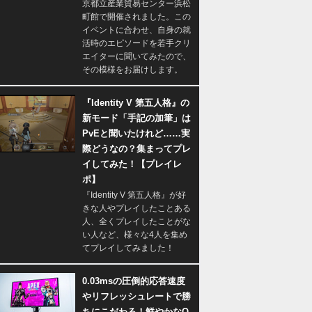
京都立産業貿易センター浜松
町館で開催されました。この
イベントに合わせ、自身の就
活時のエピソードを若手クリ
エイターに聞いてみたので、
その模様をお届けします。
『Identity V 第五人格』の
新モード「手記の加筆」は
PvEと聞いたけれど……実
際どうなの？集まってプレ
イしてみた！【プレイレ
ポ】
『Identity V 第五人格』が好
きな人やプレイしたことある
人、全くプレイしたことがな
い人など、様々な4人を集め
てプレイしてみました！
0.03msの圧倒的応答速度
やリフレッシュレートで勝
ちにこだわる！鮮やかなQ