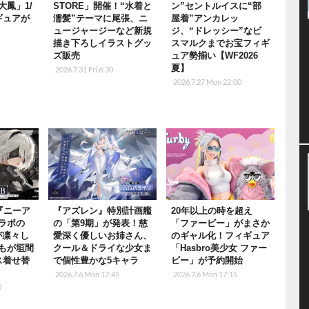
大鳳」1/
STORE」開催！“水着と
ン”セントルイスに“部
ギュアが
濡髪”テーマに尾張、ニ
屋着”アンカレッ
ュージャージーなど新規
ジ、“ドレッシー”なビ
描き下ろしイラストグッ
スマルクまでお宝フィギ
ズ販売
ュア勢揃い【WF2026
夏】
2026.7.31 Fri 6:30
2026.7.27 Mon 22:00
『ニーア
『アズレン』特別計画艦
20年以上の時を超え
ラボの
の「第9期」が発表！慈
「ファービー」がまさか
が凛々し
愛深く優しいお姉さん、
のギャル化！フィギュア
もが垣間
クール＆ドライな少女ま
「Hasbro美少女 ファー
ス着せ替
で個性豊かな5キャラ
ビー」が予約開始
2026.7.6 Mon 17:45
2026.7.6 Mon 17:15
0