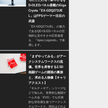
D-OLEDパネル搭載のGiga
Crysta「EX-GDQ271UE
L」はFPSゲーマー注目の
武器
「EX-GDQ271UEL」の魅力
であるQD-OLEDパネルの圧
倒的な見やすさや応答速度
を、『Apex Legends』で体
感します。
「まずやってみる」がアー
クシステムワークスの流
儀。世界を席巻する2.5D
格闘ゲームの開発の裏側
と、求める人物像【キャリ
アクエスト】
『ギルティギア』シリーズな
どで知られ、世界的な格闘ゲ
ーム大会「EVO」でも圧倒
的な存在感を放つアークシス
テムワークス。同社はどのよ