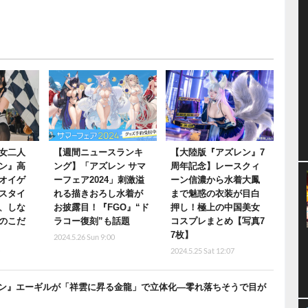
女二人
【週間ニュースランキ
【大陸版『アズレン』7
ン』高
ング】「アズレン サマ
周年記念】レースクィ
オイゲ
ーフェア2024」刺激溢
ーン信濃から水着大鳳
スタイ
れる描きおろし水着が
まで魅惑の衣装が目白
、しな
お披露目！『FGO』“ド
押し！極上の中国美女
のこだ
ラコー復刻”も話題
コスプレまとめ【写真7
7枚】
2024.5.26 Sun 9:00
0
2024.5.25 Sat 12:07
ン』エーギルが「祥雲に昇る金龍」で立体化―零れ落ちそうで目が