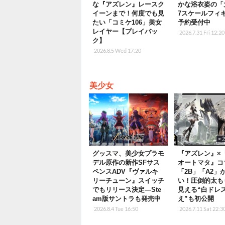
な『アズレン』レースク
かな浴衣姿の「
イーンまで！何度でも見
7スケールフィ
たい「コミケ106」美女
予約受付中
レイヤー【プレイバッ
2026.7.31 Fri 12:20
ク】
2026.8.5 Wed 17:20
美少女
グッスマ、美少女プラモ
『アズレン』×
デル原作の新作SFサス
オートマタ』コ
ペンスADV『ヴァルキ
「2B」「A2」
リーチューン』スイッチ
い！圧倒的太も
でもリリース決定―Ste
見える“白ドレ
am版サントラも発売中
え”も初公開
2026.8.4 Tue 16:50
2026.7.11 Sat 22:3