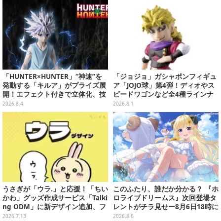
「HUNTER×HUNTER」“神速”を
「ジョジョ」ガシャポンフィギュ
発動する「キルア」がプライズ展
ア「JOJO球」第4弾！ディオやス
開！エフェクト付きで立体化、技
ピードワゴンなど全4種ラインナ
名アクリルパネル付き
ップ
2026.8.4
2026.8.1
うさぎが「ウラ.」と応援！「ちい
このふたり、誰だか分かる？ 『ホ
かわ」グッズ作成サービス「Talki
ロライブドリームス』次回登場タ
ng ODM」に新デザイン追加、フ
レントがチラ見せー8月6日18時に
ェイスタオルやTシャツなどライ
詳細が公開
2026.7.13
2026.8.6