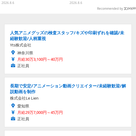
んぶいなど全8種類が順次展開
フルマルチチャーム」が発売
2026.8.6
2026.8.6
Recommended by
人気アニメグッズの検査スタッフ/キズや印刷ずれを確認/未
経験歓迎/人柄重視
Yts株式会社
神奈川県
月給30万3,100円～40万円
正社員
長期で安定/アニメーション動画クリエイター/未経験歓迎/解
説動画を制作
株式会社Le Lien
愛知県
月給29万7,000円～45万円
正社員