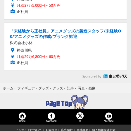
月給37万5,000円～50万円
正社員
「未経験から正社員」アニメグッズの製造スタッフ/未経験O
K/アニメグッズの作成/ブランク歓迎
株式会社小林
神奈川県
月給29万6,800円～60万円
正社員
Sponsored by
写真・画像
ホーム
›
フィギュア・グッズ
›
グッズ
›
記事
›
Home
Facebook
YouTube
X
インサイドについて
お問合せ
広告掲載
会社概要
個人情報保護方針