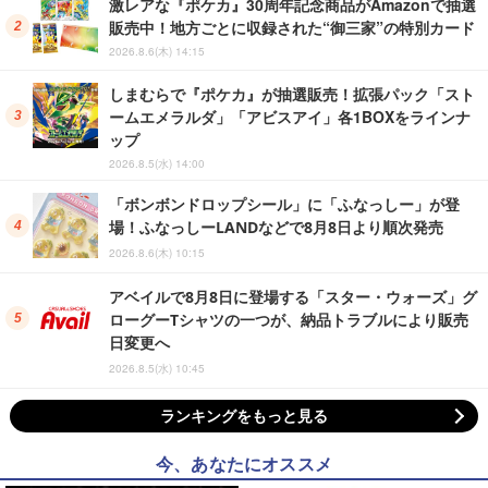
激レアな『ポケカ』30周年記念商品がAmazonで抽選
販売中！地方ごとに収録された“御三家”の特別カード
2026.8.6(木) 14:15
しまむらで『ポケカ』が抽選販売！拡張パック「スト
ームエメラルダ」「アビスアイ」各1BOXをラインナ
ップ
2026.8.5(水) 14:00
「ボンボンドロップシール」に「ふなっしー」が登
場！ふなっしーLANDなどで8月8日より順次発売
2026.8.6(木) 10:15
アベイルで8月8日に登場する「スター・ウォーズ」グ
ローグーTシャツの一つが、納品トラブルにより販売
日変更へ
2026.8.5(水) 10:45
ランキングをもっと見る
今、あなたにオススメ