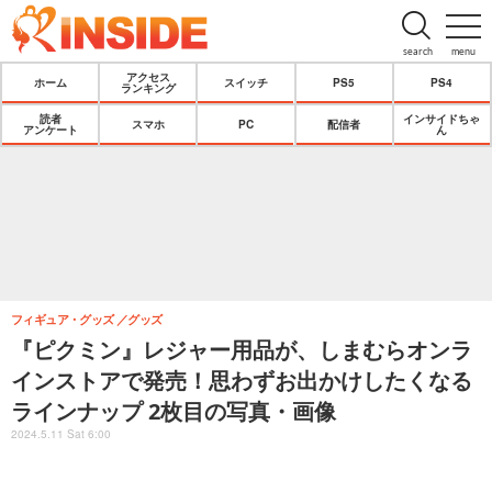
search
menu
アクセス
ホーム
スイッチ
PS5
PS4
ランキング
読者
インサイドちゃ
スマホ
PC
配信者
アンケート
ん
フィギュア・グッズ
グッズ
『ピクミン』レジャー用品が、しまむらオンラ
インストアで発売！思わずお出かけしたくなる
ラインナップ 2枚目の写真・画像
2024.5.11 Sat 6:00