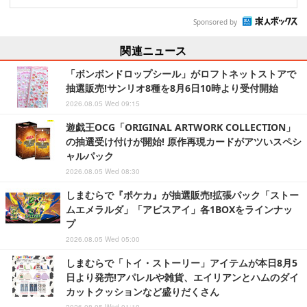
Sponsored by
関連ニュース
「ボンボンドロップシール」がロフトネットストアで
抽選販売!サンリオ8種を8月6日10時より受付開始
2026.08.05 Wed 09:15
遊戯王OCG「ORIGINAL ARTWORK COLLECTION」
の抽選受け付けが開始! 原作再現カードがアツいスペシ
ャルパック
2026.08.05 Wed 08:30
しまむらで『ポケカ』が抽選販売!拡張パック「ストー
ムエメラルダ」「アビスアイ」各1BOXをラインナッ
プ
2026.08.05 Wed 05:00
しまむらで「トイ・ストーリー」アイテムが本日8月5
日より発売!アパレルや雑貨、エイリアンとハムのダイ
カットクッションなど盛りだくさん