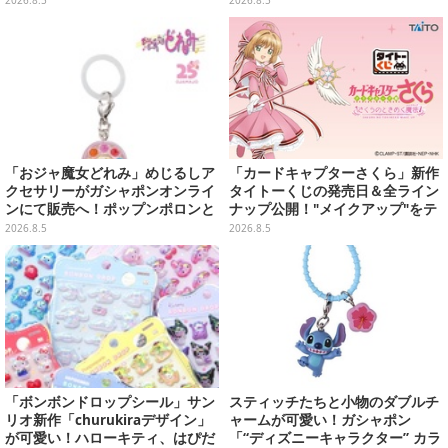
「おジャ魔女どれみ」めじるしア
「カードキャプターさくら」新作
クセサリーがガシャポンオンライ
タイトーくじの発売日＆全ライン
ンにて販売へ！ポップンポロンと
ナップ公開！"メイクアップ"をテ
魔法玉の2連チャームなど全9種
ーマに、日常でも使いたくなるア
2026.8.5
2026.8.5
イテムがズラリ
「ボンボンドロップシール」サン
スティッチたちと小物のダブルチ
リオ新作「churukiraデザイン」
ャームが可愛い！ガシャポン
が可愛い！ハローキティ、はぴだ
「“ディズニーキャラクター” カラ