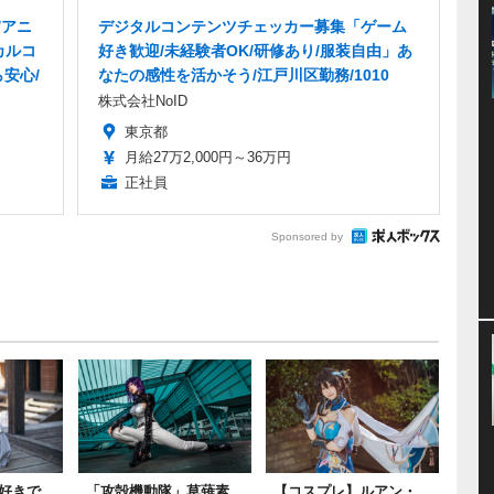
/アニ
デジタルコンテンツチェッカー募集「ゲーム
カルコ
好き歓迎/未経験者OK/研修あり/服装自由」あ
安心/
なたの感性を活かそう/江戸川区勤務/1010
株式会社NoID
東京都
月給27万2,000円～36万円
正社員
Sponsored by
好きで
「攻殻機動隊」草薙素
【コスプレ】ルアン・