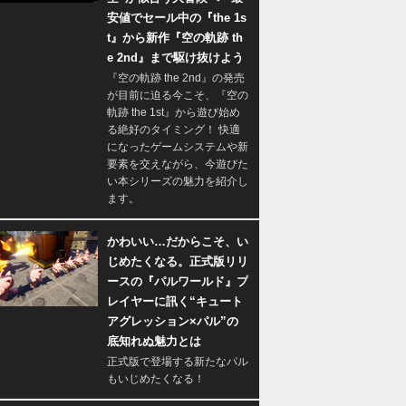
安値でセール中の『the 1s
t』から新作『空の軌跡 th
e 2nd』まで駆け抜けよう
『空の軌跡 the 2nd』の発売
が目前に迫る今こそ、『空の
軌跡 the 1st』から遊び始め
る絶好のタイミング！ 快適
になったゲームシステムや新
要素を交えながら、今遊びた
い本シリーズの魅力を紹介し
ます。
かわいい…だからこそ、い
じめたくなる。正式版リリ
ースの『パルワールド』プ
レイヤーに訊く“キュート
アグレッション×パル”の
底知れぬ魅力とは
正式版で登場する新たなパル
もいじめたくなる！