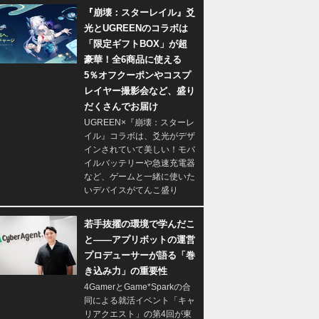
『崩壊：スターレイル』爻
光とUGREENのコラボは
「限定ギフトBOX」が超
豪華！全6商品に使える
5％オフクーポンやコスプ
レイヤー撮影会など、盛り
だくさんでお届け
UGREEN×『崩壊：スターレ
イル』コラボは、爻光がデザ
インされていて美しい！モバ
イルバッテリーや急速充電器
など、ゲームと一緒に使いた
いデバイスがてんこ盛り
若手抜擢の環境で学んだこ
と――アプリボットの運営
プロデューサーが語る「巻
き込み力」の重要性
4GamerとGame*Sparkの合
同による就活イベント「キャ
リアクエスト」の第4回が東