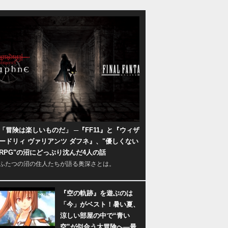
「冒険は楽しいものだ」 ─『FF11』と『ウィザ
ードリィ ヴァリアンツ ダフネ』、"優しくない
RPG"の沼にどっぷり沈んだ4人の話
ふたつの沼の住人たちが語る奥深さとは。
『空の軌跡』を遊ぶのは
「今」がベスト！暑い夏、
涼しい部屋の中で“青い
空”が似合う大冒険へ―最