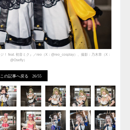
eat. 初音ミク』／reo（X：@reo_cosplay）、撮影：乃木章（X：
@Osefly）
この記事へ戻る
26/55