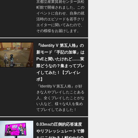
京都立産業貿易センター浜松
町館で開催されました。この
イベントに合わせ、自身の就
活時のエピソードを若手クリ
エイターに聞いてみたので、
その模様をお届けします。
『Identity V 第五人格』の
新モード「手記の加筆」は
PvEと聞いたけれど……実
際どうなの？集まってプレ
イしてみた！【プレイレ
ポ】
『Identity V 第五人格』が好
きな人やプレイしたことある
人、全くプレイしたことがな
い人など、様々な4人を集め
てプレイしてみました！
0.03msの圧倒的応答速度
やリフレッシュレートで勝
ちにこだわる！鮮やかなQ