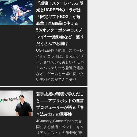
『崩壊：スターレイル』爻
光とUGREENのコラボは
「限定ギフトBOX」が超
豪華！全6商品に使える
5％オフクーポンやコスプ
レイヤー撮影会など、盛り
だくさんでお届け
UGREEN×『崩壊：スターレ
イル』コラボは、爻光がデザ
インされていて美しい！モバ
イルバッテリーや急速充電器
など、ゲームと一緒に使いた
いデバイスがてんこ盛り
若手抜擢の環境で学んだこ
と――アプリボットの運営
プロデューサーが語る「巻
き込み力」の重要性
4GamerとGame*Sparkの合
同による就活イベント「キャ
リアクエスト」の第4回が東