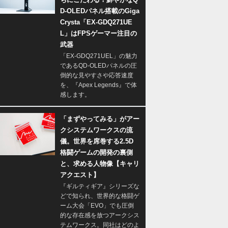
D-OLEDパネル搭載のGiga
Crysta「EX-GDQ271UE
L」はFPSゲーマー注目の
武器
「EX-GDQ271UEL」の魅力
であるQD-OLEDパネルの圧
倒的な見やすさや応答速度
を、『Apex Legends』で体
感します。
「まずやってみる」がアー
クシステムワークスの流
儀。世界を席巻する2.5D
格闘ゲームの開発の裏側
と、求める人物像【キャリ
アクエスト】
『ギルティギア』シリーズな
どで知られ、世界的な格闘ゲ
ーム大会「EVO」でも圧倒
的な存在感を放つアークシス
テムワークス。同社はどのよ