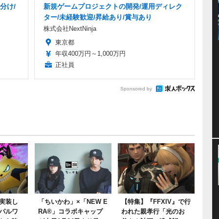
分け/
新規ゲームプロジェクトの開発/運用ディレク
ター/未経験歓迎/昇給あり/賞与あり
株式会社NextNinja
東京都
年収400万円～1,000万円
正社員
Sponsored by
実装し
「ちいかわ」×「NEW E
【特集】『FFXIV』で行
パルワ
RA®」コラボキャップ
われた親孝行「光のお