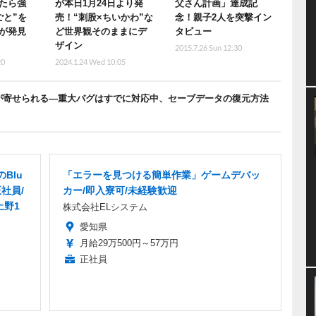
たら強
が本日1月24日より発
父さん計画」達成記
ごと”を
売！“刺股×ちいかわ”な
念！親子2人を突撃イン
が発見
ど世界観そのままにデ
タビュー
ザイン
2015.7.26 Sun 12:30
20
2024.1.24 Wed 10:05
が寄せられる―重大バグはすでに対応中、セーブデータの復元方法
Blu
「エラーを見つける簡単作業」ゲームデバッ
社員/
カー/即入寮可/未経験歓迎
上野1
株式会社ELシステム
愛知県
月給29万500円～57万円
正社員