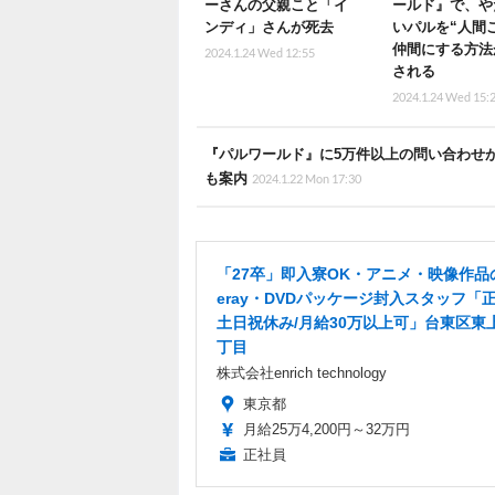
ーさんの父親こと「イ
ールド』で、や
ンディ」さんが死去
いパルを“人間
仲間にする方法
2024.1.24 Wed 12:55
される
2024.1.24 Wed 15:
『パルワールド』に5万件以上の問い合わせ
も案内
2024.1.22 Mon 17:30
「27卒」即入寮OK・アニメ・映像作品の
eray・DVDパッケージ封入スタッフ「正
土日祝休み/月給30万以上可」台東区東
丁目
株式会社enrich technology
東京都
月給25万4,200円～32万円
正社員