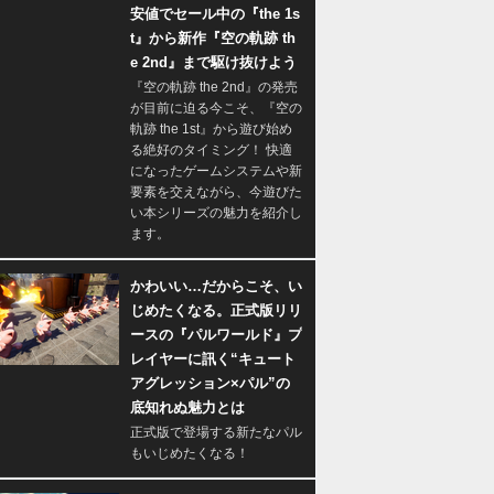
安値でセール中の『the 1s
t』から新作『空の軌跡 th
e 2nd』まで駆け抜けよう
『空の軌跡 the 2nd』の発売
が目前に迫る今こそ、『空の
軌跡 the 1st』から遊び始め
る絶好のタイミング！ 快適
になったゲームシステムや新
要素を交えながら、今遊びた
い本シリーズの魅力を紹介し
ます。
かわいい…だからこそ、い
じめたくなる。正式版リリ
ースの『パルワールド』プ
レイヤーに訊く“キュート
アグレッション×パル”の
底知れぬ魅力とは
正式版で登場する新たなパル
もいじめたくなる！