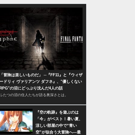
「冒険は楽しいものだ」 ─『FF11』と『ウィザ
ードリィ ヴァリアンツ ダフネ』、"優しくない
RPG"の沼にどっぷり沈んだ4人の話
ふたつの沼の住人たちが語る奥深さとは。
『空の軌跡』を遊ぶのは
「今」がベスト！暑い夏、
涼しい部屋の中で“青い
空”が似合う大冒険へ―最