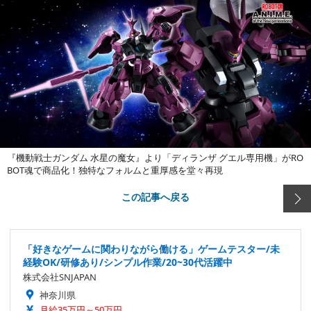
『機動戦士ガンダム 水星の魔女』より「ディランザ グエル専用機」がRO
BOT魂で商品化！独特なフォルムと重厚感を堂々再現
この記事へ戻る
「好きなゲームに関わりながら働ける」ゲームテスター/未
経験OK/研修あり/シンプル作業/20~30代活躍中
株式会社SNJAPAN
神奈川県
月給35万円～50万円