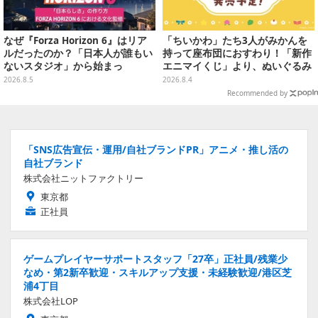
なぜ『Forza Horizon 6』はリア
「ちいかわ」たち3人がみかんを
ルだったのか？「日本人が誰もい
持って座布団におすわり！「新作
ないスタジオ」から始まっ
エニマイくじ」より、ぬいぐるみ
た、“生活感のある日本"の作り方
画像が初公開
2026.8.5
2026.8.4
【CEDEC2026】
Recommended by
「SNS広告宣伝・運用/自社ブランドPR」アニメ・推し活の
自社ブランド
株式会社ニットファクトリー
東京都
正社員
ゲームプレイヤーサポートスタッフ「27卒」正社員/残業少
なめ・第2新卒歓迎・スキルアップ支援・未経験歓迎/港区芝
浦4丁目
株式会社LOP