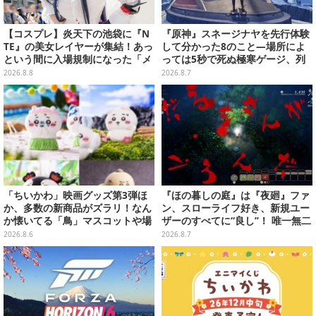
【コスプレ】炎天下の池袋に『N
『原神』スネージナヤを先行体験
TE』の美女レイヤーが集結！あっ
して分かった8のこと―場所によ
という間に入場規制になった「メ
っては5秒で死ぬ極寒ゲージ、列
ェメェ村の大冒険」をレポート
車は“ダイナミック途中下車”可能
2026.8.8
2026.8.7
【写真28枚】
など自由度高め
「ちいかわ」映画グッズ第3弾ほ
『ほの暮しの庭』は『夜廻』ファ
か、多数の新商品がズラリ！なん
ン、スローライフ好き、新規ユー
か懐いてる「鳥」マスコットや場
ザーのすべてに“良し”！ 唯一無二
面写アイテムなど必見のラインナ
の「不穏生活シム」恐怖も暮らし
2026.8.6
2026.8.7
ップ
もお好み次第【プレイレポ】