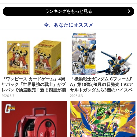
ランキングをもっと見る
今、あなたにオススメ
『ワンピース カードゲーム』4周
「機動戦士ガンダム GフレームF
年パック「世界最強の戦士」がプ
A」第10弾が8月31日発売！V2ア
レバンで抽選販売！新旧四皇が揃
サルトガンダムら3機のハイスペ
い踏み、刃牙作者が描く「カイド
ック可動フィギュア
2026.8.7
2026.8.3
ウ」も