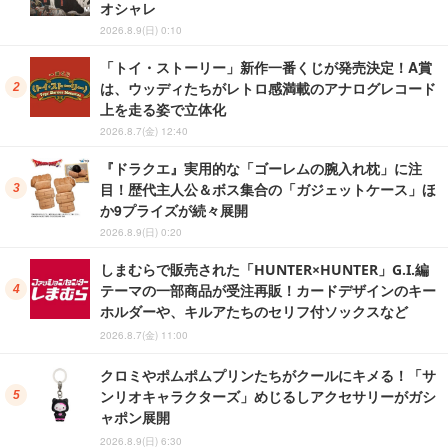
オシャレ
2026.8.9(日) 0:10
「トイ・ストーリー」新作一番くじが発売決定！A賞
は、ウッディたちがレトロ感満載のアナログレコード
上を走る姿で立体化
2026.8.7(金) 12:40
『ドラクエ』実用的な「ゴーレムの腕入れ枕」に注
目！歴代主人公＆ボス集合の「ガジェットケース」ほ
か9プライズが続々展開
2026.8.9(日) 0:20
しまむらで販売された「HUNTER×HUNTER」G.I.編
テーマの一部商品が受注再販！カードデザインのキー
ホルダーや、キルアたちのセリフ付ソックスなど
2026.8.7(金) 11:00
クロミやポムポムプリンたちがクールにキメる！「サ
ンリオキャラクターズ」めじるしアクセサリーがガシ
ャポン展開
2026.8.9(日) 6:30