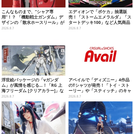
こんなものまで、“シャア専
エディオンで「ポケカ」抽選販
用”！？ 「機動戦士ガンダム」デ
売！「ストームエメラルダ」「ス
ザインの「散水ホースリール」が
タートデッキ100」など人気商品
予約開始ーあえて存在感を放つ赤
が対象
2026.8.7
2026.8.7
さ
浮世絵パッケージの「νガンダ
アベイルで「ディズニー」4作品
ム」が風情を感じる…！「RG 上
のTシャツが発売！「トイ・スト
海フリーダム [クリアカラー]」な
ーリー」や「スティッチ」のキャ
どガンプラ2商品が8月順次発売
ラを刺しゅうでデザイン
2026.8.7
2026.8.7