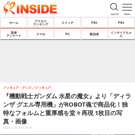
search
menu
アクセス
ホーム
スイッチ
PS5
PS4
ランキング
読者
インサイドちゃ
スマホ
PC
配信者
アンケート
ん
フィギュア・グッズ
フィギュア
『機動戦士ガンダム 水星の魔女』より「ディラ
ンザ グエル専用機」がROBOT魂で商品化！独
特なフォルムと重厚感を堂々再現 1枚目の写
真・画像
2024.1.23 Tue 10:45