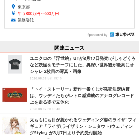
東京都
年収300万円～600万円
業務委託
Sponsored by
関連ニュース
ユニクロの「浮世絵」UTが8月17日発売!がしゃどくろ
など妖怪をモチーフにした、奥深い世界観が最高にオ
シャレ 2枚目の写真・画像
2026.08.08 Sat 15:10
「トイ・ストーリー」新作一番くじが発売決定!A賞
は、ウッディたちがレトロ感満載のアナログレコード
上を走る姿で立体化
2026.08.07 Fri 03:40
太ももにも目が惹かれるウェディング姿のライザ! フィ
ギュア「ライザ(ライザリン・シュタウト)ウェディン
グStyle」が8月7日より予約受付開始