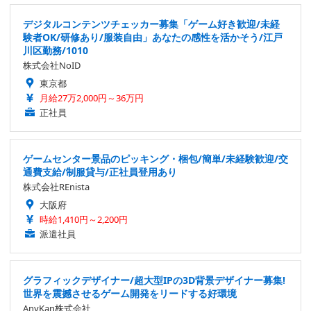
デジタルコンテンツチェッカー募集「ゲーム好き歓迎/未経
験者OK/研修あり/服装自由」あなたの感性を活かそう/江戸
川区勤務/1010
株式会社NoID
東京都
月給27万2,000円～36万円
正社員
ゲームセンター景品のピッキング・梱包/簡単/未経験歓迎/交
通費支給/制服貸与/正社員登用あり
株式会社REnista
大阪府
時給1,410円～2,200円
派遣社員
グラフィックデザイナー/超大型IPの3D背景デザイナー募集!
世界を震撼させるゲーム開発をリードする好環境
AnyKan株式会社