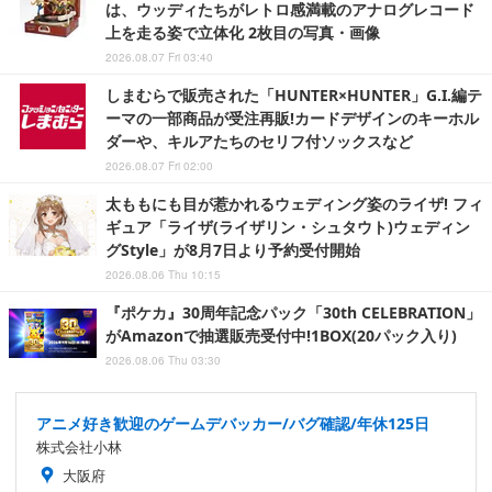
は、ウッディたちがレトロ感満載のアナログレコード
上を走る姿で立体化 2枚目の写真・画像
2026.08.07 Fri 03:40
しまむらで販売された「HUNTER×HUNTER」G.I.編テ
ーマの一部商品が受注再販!カードデザインのキーホル
ダーや、キルアたちのセリフ付ソックスなど
2026.08.07 Fri 02:00
太ももにも目が惹かれるウェディング姿のライザ! フィ
ギュア「ライザ(ライザリン・シュタウト)ウェディン
グStyle」が8月7日より予約受付開始
2026.08.06 Thu 10:15
『ポケカ』30周年記念パック「30th CELEBRATION」
がAmazonで抽選販売受付中!1BOX(20パック入り)
2026.08.06 Thu 03:30
アニメ好き歓迎のゲームデバッカー/バグ確認/年休125日
株式会社小林
大阪府