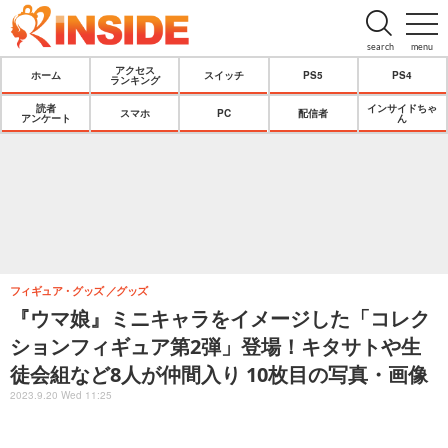
search
menu
アクセス
ホーム
スイッチ
PS5
PS4
ランキング
読者
インサイドちゃ
スマホ
PC
配信者
アンケート
ん
フィギュア・グッズ
グッズ
『ウマ娘』ミニキャラをイメージした「コレク
ションフィギュア第2弾」登場！キタサトや生
徒会組など8人が仲間入り 10枚目の写真・画像
2023.9.20 Wed 11:25