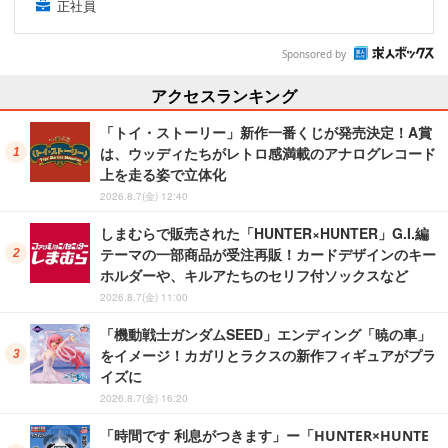
正社員
Sponsored by
アクセスランキング
「トイ・ストーリー」新作一番くじが発売決定！A賞
は、ウッディたちがレトロ感満載のアナログレコード
上を走る姿で立体化
2026.8.7(金) 12:40
しまむらで販売された「HUNTER×HUNTER」G.I.編
テーマの一部商品が受注再販！カードデザインのキー
ホルダーや、キルアたちのセリフ付ソックスなど
2026.8.7(金) 11:00
「機動戦士ガンダムSEED」エンディング「暁の車」
をイメージ！カガリとラクスの新作フィギュアがプラ
イズに
2026.8.7(金) 16:20
「時間です 利息がつきます」ー「HUNTER×HUNTE