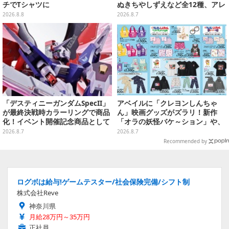
チでTシャツに
ぬきちやしずえなど全12種、アレ
ンジできるリアクションシールも
2026.8.8
2026.8.7
付属
「デスティニーガンダムSpecII」
アベイルに「クレヨンしんちゃ
が最終決戦時カラーリングで商品
ん」映画グッズがズラリ！新作
化！イベント開催記念商品として
「オラの妖怪バケ～ション」や、
METAL ROBOT魂に新登場
「ヘンダーランド」「暗黒タマタ
2026.8.7
2026.8.7
マ」などをフィーチャー
Recommended by
ログボは給与!ゲームテスター/社会保険完備/シフト制
株式会社Reve
神奈川県
月給28万円～35万円
正社員