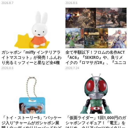
キャップが予約開始
2026.8.7
2026.8.6
ガシャポン「miffy インテリアラ
全て半額以下！フロムの名作ACT
イトマスコット」が発売！ふんわ
『AC6』『SEKIRO』や、良リメ
り光るミッフィーと星など全4種
イクの『ロマサガ2R』、『ユニコ
ラインナップ
ーンオーバーロード』と『SO6』
2026.8.6
2026.7.24
もお手頃価格に【PS Storeのお薦
めセール】
「トイ・ストーリー5」“パッケー
「仮面ライダー」1回1,000円のガ
ジ入り”チャームがガシャポン展
シャポンフィギュア！「電王」を