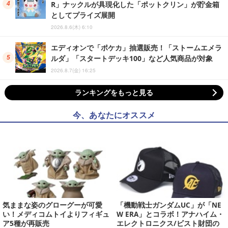
R」ナックルが具現化した「ポットクリン」が貯金箱
としてプライズ展開
2026.8.6(木) 6:10
エディオンで「ポケカ」抽選販売！「ストームエメラ
ルダ」「スタートデッキ100」など人気商品が対象
2026.8.7(金) 16:25
ランキングをもっと見る
今、あなたにオススメ
気ままな姿のグローグーが可愛
「機動戦士ガンダムUC」が「NE
い！メディコムトイよりフィギュ
W ERA」とコラボ！アナハイム・
ア5種が再販売
エレクトロニクス/ビスト財団の