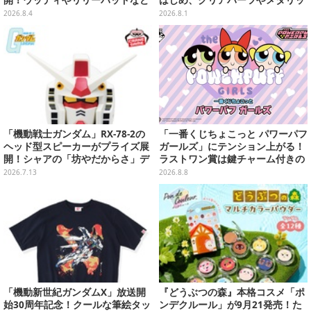
開！ウッディやリリーパッドなど
はじめ、クリアパーツやメタリッ
全5種、裏面はキャラクターごと
ク彩色でこだわりが詰まった4種
2026.8.4
2026.8.1
に異なるデザイン
類
「機動戦士ガンダム」RX-78-2の
「一番くじちょこっと パワーパフ
ヘッド型スピーカーがプライズ展
ガールズ」にテンション上がる！
開！シャアの「坊やだからさ」デ
ラストワン賞は鍵チャーム付きの
ザインなどオシャレなグラス3種
シール帳スペシャルセット
2026.7.13
2026.8.8
も
「機動新世紀ガンダムX」放送開
『どうぶつの森』本格コスメ「ポ
始30周年記念！クールな筆絵タッ
ンデクルール」が9月21発売！た