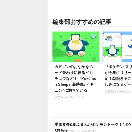
編集部おすすめの記事
カビゴンのおなかをベ
『ポケモン ス
ッド替わりに寝るピカ
が今夏にリリー
チュウなど！『Pokémo
定！朝起きるこ
n Sleep』新映像が“キ
しみになるゲー
ュン”に満ちている
2023.2.28 Tue 0:16
2023.6.28 Wed 12:35
本郷奏多&まふまふがポケモントーク！“ポケ
5日放送
2023.7.6 Thu 10:00