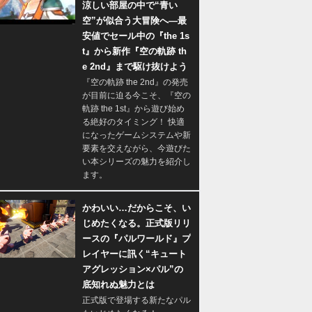
涼しい部屋の中で“青い
空”が似合う大冒険へ―最
安値でセール中の『the 1s
t』から新作『空の軌跡 th
e 2nd』まで駆け抜けよう
『空の軌跡 the 2nd』の発売
が目前に迫る今こそ、『空の
軌跡 the 1st』から遊び始め
る絶好のタイミング！ 快適
になったゲームシステムや新
要素を交えながら、今遊びた
い本シリーズの魅力を紹介し
ます。
かわいい…だからこそ、い
じめたくなる。正式版リリ
ースの『パルワールド』プ
レイヤーに訊く“キュート
アグレッション×パル”の
底知れぬ魅力とは
正式版で登場する新たなパル