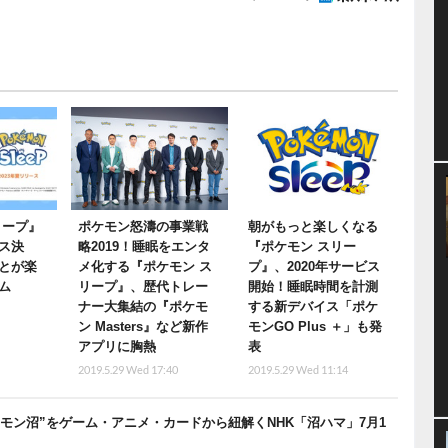
リープ』
ポケモン怒濤の事業戦
朝がもっと楽しくなる
ス決
略2019！睡眠をエンタ
『ポケモン スリー
とが楽
メ化する『ポケモン ス
プ』、2020年サービス
ム
リープ』、歴代トレー
開始！睡眠時間を計測
ナー大集結の『ポケモ
する新デバイス「ポケ
ン Masters』など新作
モンGO Plus ＋」も発
アプリに胸熱
表
2019.5.29 Wed 17:40
2019.5.29 Wed 11:14
モン沼”をゲーム・アニメ・カードから紐解くNHK「沼ハマ」7月1