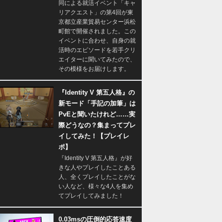
同による就活イベント「キャ
リアクエスト」の第4回が東
京都立産業貿易センター浜松
町館で開催されました。この
イベントに合わせ、自身の就
活時のエピソードを若手クリ
エイターに聞いてみたので、
その模様をお届けします。
『Identity V 第五人格』の
新モード「手記の加筆」は
PvEと聞いたけれど……実
際どうなの？集まってプレ
イしてみた！【プレイレ
ポ】
『Identity V 第五人格』が好
きな人やプレイしたことある
人、全くプレイしたことがな
い人など、様々な4人を集め
てプレイしてみました！
0.03msの圧倒的応答速度