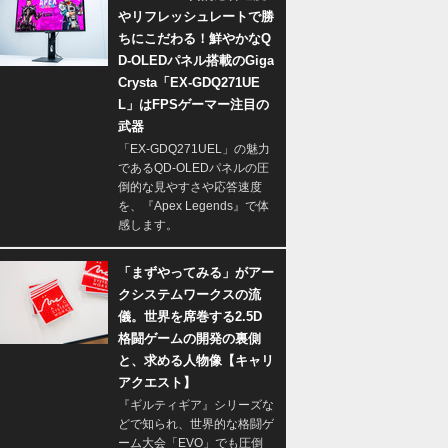
やリフレッシュレートで勝
ちにこだわる！鮮やかなQ
D-OLEDパネル搭載のGiga
Crysta「EX-GDQ271UE
L」はFPSゲーマー注目の
武器
「EX-GDQ271UEL」の魅力
であるQD-OLEDパネルの圧
倒的な見やすさや応答速度
を、『Apex Legends』で体
感します。
「まずやってみる」がアー
クシステムワークスの流
儀。世界を席巻する2.5D
格闘ゲームの開発の裏側
と、求める人物像【キャリ
アクエスト】
『ギルティギア』シリーズな
どで知られ、世界的な格闘ゲ
ーム大会「EVO」でも圧倒