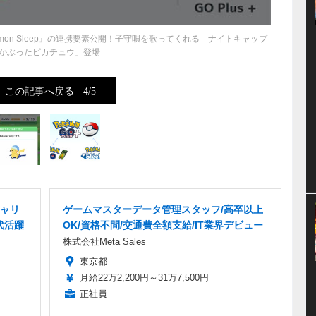
Pokémon Sleep』の連携要素公開！子守唄を歌ってくれる「ナイトキャップ
かぶったピカチュウ」登場
この記事へ戻る
4/5
ャリ
ゲームマスターデータ管理スタッフ/高卒以上
代活躍
OK/資格不問/交通費全額支給/IT業界デビュー
株式会社Meta Sales
東京都
月給22万2,200円～31万7,500円
正社員