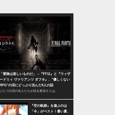
「冒険は楽しいものだ」 ─『FF11』と『ウィザ
ードリィ ヴァリアンツ ダフネ』、"優しくない
RPG"の沼にどっぷり沈んだ4人の話
ふたつの沼の住人たちが語る奥深さとは。
『空の軌跡』を遊ぶのは
「今」がベスト！暑い夏、