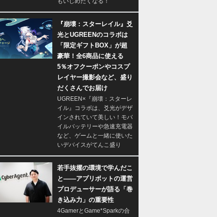
もいじめたくなる！
『崩壊：スターレイル』爻
光とUGREENのコラボは
「限定ギフトBOX」が超
豪華！全6商品に使える
5％オフクーポンやコスプ
レイヤー撮影会など、盛り
だくさんでお届け
UGREEN×『崩壊：スターレ
イル』コラボは、爻光がデザ
インされていて美しい！モバ
イルバッテリーや急速充電器
など、ゲームと一緒に使いた
いデバイスがてんこ盛り
若手抜擢の環境で学んだこ
と――アプリボットの運営
プロデューサーが語る「巻
き込み力」の重要性
4GamerとGame*Sparkの合