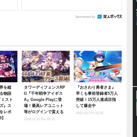
Sponsored by
界を縦
タワーディフェンスRP
『おさわり勇者さま』
る物語
G『千年戦争アイギス
早くも事前登録者5万人
『ミスト
A』Google Playに登
突破！15万人達成目指
ズ』ス
場！最高レアユニット
して爆走中
をレポ
等がログインで貰える
2022.10.7 Fri 12:35
9】
2018.11.15 Thu 18:15