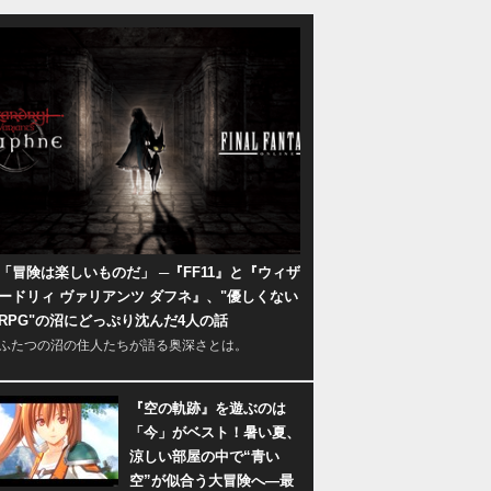
「冒険は楽しいものだ」 ─『FF11』と『ウィザ
ードリィ ヴァリアンツ ダフネ』、"優しくない
RPG"の沼にどっぷり沈んだ4人の話
ふたつの沼の住人たちが語る奥深さとは。
『空の軌跡』を遊ぶのは
「今」がベスト！暑い夏、
涼しい部屋の中で“青い
空”が似合う大冒険へ―最