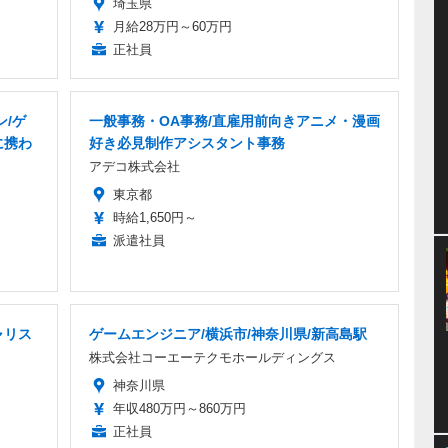
埼玉県
月給28万円～60万円
正社員
ン/ゲ
一般事務・OA事務/直雇用前向きアニメ・漫画
に携わ
好き必見制作アシスタント事務
アデコ株式会社
東京都
時給1,650円～
派遣社員
ャリス
ゲームエンジニア/横浜市/神奈川県/新高島駅
株式会社コーエーテクモホールディングス
神奈川県
年収480万円～860万円
正社員