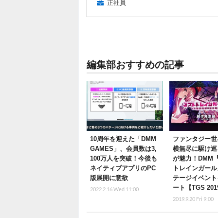
正社員
編集部おすすめの記事
10周年を迎えた「DMM
ファンタジー世
GAMES」、会員数は3,
横無尽に駆け巡
100万人を突破！今後も
が魅力！DMM
ネイティブアプリのPC
トレインガール
版展開に意欲
テージイベント
ート【TGS 201
2022.2.16 Wed 11:00
2019.9.20 Fri 9:00