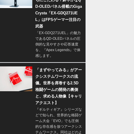
D-OLEDパネル搭載のGiga
Crysta「EX-GDQ271UE
L」はFPSゲーマー注目の
武器
「EX-GDQ271UEL」の魅力
であるQD-OLEDパネルの圧
倒的な見やすさや応答速度
を、『Apex Legends』で体
感します。
「まずやってみる」がアー
クシステムワークスの流
儀。世界を席巻する2.5D
格闘ゲームの開発の裏側
と、求める人物像【キャリ
アクエスト】
『ギルティギア』シリーズな
どで知られ、世界的な格闘ゲ
ーム大会「EVO」でも圧倒
的な存在感を放つアークシス
テムワークス。同社はどのよ