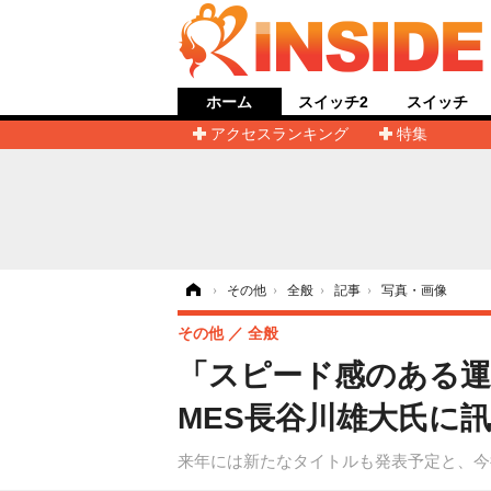
ホーム
スイッチ2
スイッチ
アクセスランキング
特集
ホーム
›
その他
›
全般
›
記事
›
写真・画像
その他
全般
「スピード感のある運
MES長谷川雄大氏に
来年には新たなタイトルも発表予定と、今