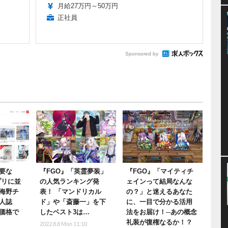
月給27万円～50万円
正社員
Sponsored by
要な
『FGO』「英霊夢装」
『FGO』「マイティチ
プリに並
の人気ランキング発
ェインって結局なんな
海野チ
表！ 「マンドリカル
の？」と迷えるあなた
人誌
ド」や「斎藤一」を下
に、一目で分かる活用
価格で
したベスト3は…
法をお届け！─あの概念
礼装が復権なるか！？
2022.8.8 Mon 11:10