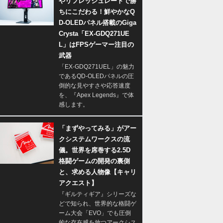
やリフレッシュレートで勝
ちにこだわる！鮮やかなQ
D-OLEDパネル搭載のGiga
Crysta「EX-GDQ271UE
L」はFPSゲーマー注目の
武器
「EX-GDQ271UEL」の魅力
であるQD-OLEDパネルの圧
倒的な見やすさや応答速度
を、『Apex Legends』で体
感します。
「まずやってみる」がアー
クシステムワークスの流
儀。世界を席巻する2.5D
格闘ゲームの開発の裏側
と、求める人物像【キャリ
アクエスト】
『ギルティギア』シリーズな
どで知られ、世界的な格闘ゲ
ーム大会「EVO」でも圧倒
的な存在感を放つアークシス