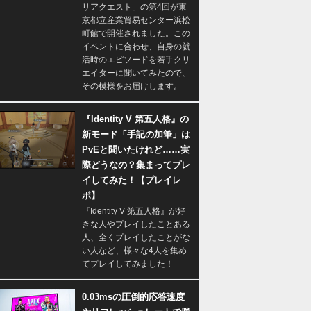
リアクエスト」の第4回が東
京都立産業貿易センター浜松
町館で開催されました。この
イベントに合わせ、自身の就
活時のエピソードを若手クリ
エイターに聞いてみたので、
その模様をお届けします。
『Identity V 第五人格』の
新モード「手記の加筆」は
PvEと聞いたけれど……実
際どうなの？集まってプレ
イしてみた！【プレイレ
ポ】
『Identity V 第五人格』が好
きな人やプレイしたことある
人、全くプレイしたことがな
い人など、様々な4人を集め
てプレイしてみました！
0.03msの圧倒的応答速度