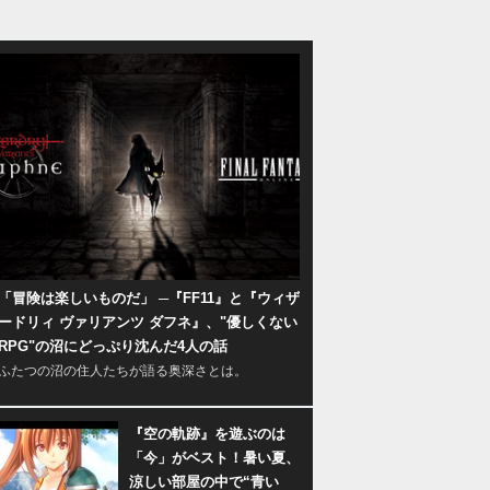
「冒険は楽しいものだ」 ─『FF11』と『ウィザ
ードリィ ヴァリアンツ ダフネ』、"優しくない
RPG"の沼にどっぷり沈んだ4人の話
ふたつの沼の住人たちが語る奥深さとは。
『空の軌跡』を遊ぶのは
「今」がベスト！暑い夏、
涼しい部屋の中で“青い