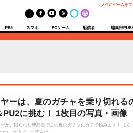
人生にゲームをプ
PS5
スマホ
PCゲーム
配信者
編集部PUS
イヤーは、夏のガチャを乗り切れるの
＆PU2に挑む！ 1枚目の写真・画像
ヤーが、限られた聖晶石でこの夏のガチャにガチで挑みます！ まあ
せつつ、どうぞご一読をば。