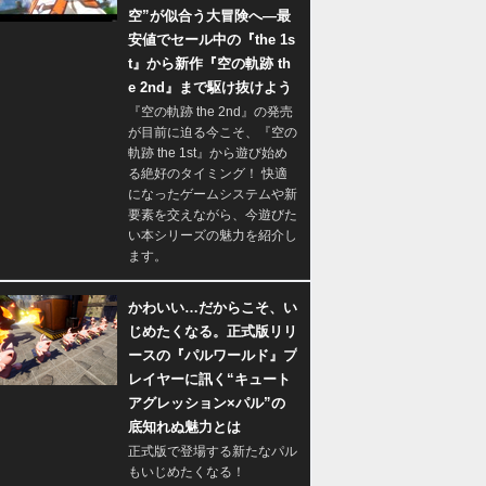
空”が似合う大冒険へ―最
安値でセール中の『the 1s
t』から新作『空の軌跡 th
e 2nd』まで駆け抜けよう
『空の軌跡 the 2nd』の発売
が目前に迫る今こそ、『空の
軌跡 the 1st』から遊び始め
る絶好のタイミング！ 快適
になったゲームシステムや新
要素を交えながら、今遊びた
い本シリーズの魅力を紹介し
ます。
かわいい…だからこそ、い
じめたくなる。正式版リリ
ースの『パルワールド』プ
レイヤーに訊く“キュート
アグレッション×パル”の
底知れぬ魅力とは
正式版で登場する新たなパル
もいじめたくなる！