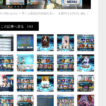
り切れるのか？ 早くも聖晶石540個を失い、水着PU1＆PU2に挑む！
この記事へ戻る
1/63