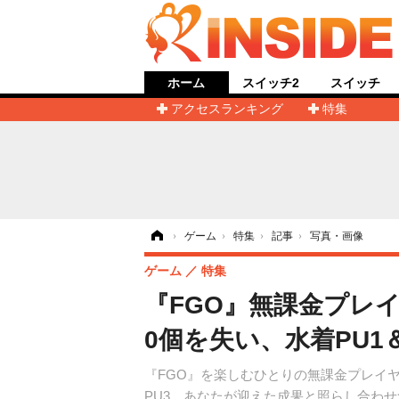
ホーム
スイッチ2
スイッチ
アクセスランキング
特集
ホーム
›
ゲーム
›
特集
›
記事
›
写真・画像
ゲーム
特集
『FGO』無課金プレ
0個を失い、水着PU1
『FGO』を楽しむひとりの無課金プレイ
PU3。あなたが迎えた成果と照らし合わ