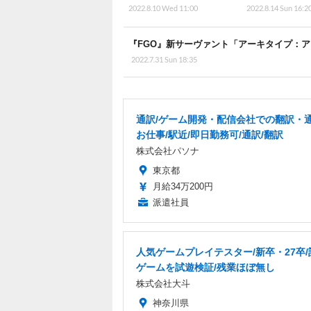
2022.8.10 Wed 11:00
2022.8.14 Sun 16:2
『FGO』新サーヴァント「アーキタイプ：ア
2022.7.31 Sun 18:35
通訳/ゲーム開発・配信会社での翻訳・
お仕事/駅近/即日勤務可/通訳/翻訳
株式会社パソナ
東京都
月給34万200円
派遣社員
人気ゲームプレイテスター/新卒・27卒
ゲームを試遊検証/残業ほぼ無し
株式会社大斗
神奈川県