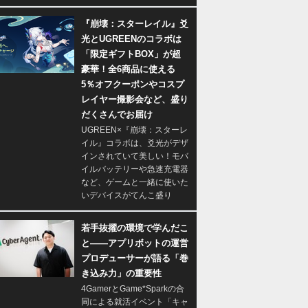
『崩壊：スターレイル』爻
光とUGREENのコラボは
「限定ギフトBOX」が超
豪華！全6商品に使える
5％オフクーポンやコスプ
レイヤー撮影会など、盛り
だくさんでお届け
UGREEN×『崩壊：スターレ
イル』コラボは、爻光がデザ
インされていて美しい！モバ
イルバッテリーや急速充電器
など、ゲームと一緒に使いた
いデバイスがてんこ盛り
若手抜擢の環境で学んだこ
と――アプリボットの運営
プロデューサーが語る「巻
き込み力」の重要性
4GamerとGame*Sparkの合
同による就活イベント「キャ