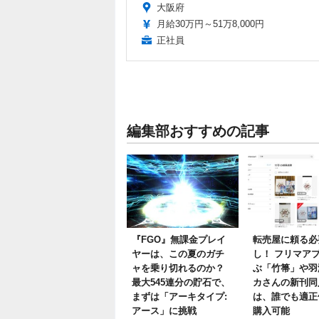
大阪府
月給30万円～51万8,000円
正社員
編集部おすすめの記事
『FGO』無課金プレイ
転売屋に頼る必
ヤーは、この夏のガチ
し！ フリマア
ャを乗り切れるのか？
ぶ「竹箒」や羽
最大545連分の貯石で、
カさんの新刊同
まずは「アーキタイプ:
は、誰でも適正
アース」に挑戦
購入可能