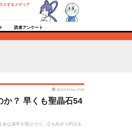
ラスするメディア
H
読者アンケート
2022.8.16 Tue 19:00
か？ 早くも聖晶石54
まあな深手を受けつつ、立ち向かうPU2＆