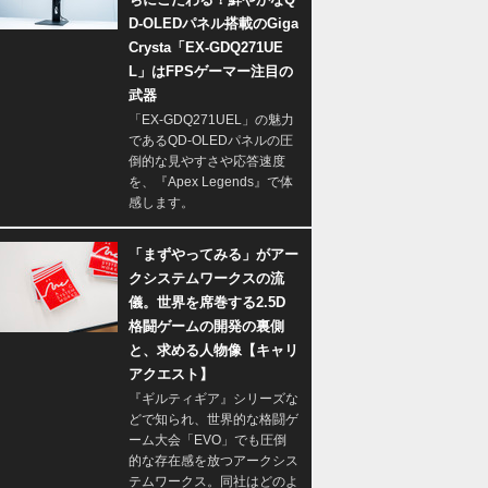
D-OLEDパネル搭載のGiga
Crysta「EX-GDQ271UE
L」はFPSゲーマー注目の
武器
「EX-GDQ271UEL」の魅力
であるQD-OLEDパネルの圧
倒的な見やすさや応答速度
を、『Apex Legends』で体
感します。
「まずやってみる」がアー
クシステムワークスの流
儀。世界を席巻する2.5D
格闘ゲームの開発の裏側
と、求める人物像【キャリ
アクエスト】
『ギルティギア』シリーズな
どで知られ、世界的な格闘ゲ
ーム大会「EVO」でも圧倒
的な存在感を放つアークシス
テムワークス。同社はどのよ