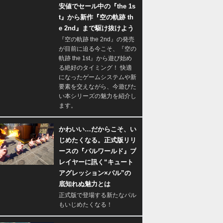
安値でセール中の『the 1s
t』から新作『空の軌跡 th
e 2nd』まで駆け抜けよう
『空の軌跡 the 2nd』の発売
が目前に迫る今こそ、『空の
軌跡 the 1st』から遊び始め
る絶好のタイミング！ 快適
になったゲームシステムや新
要素を交えながら、今遊びた
い本シリーズの魅力を紹介し
ます。
かわいい…だからこそ、い
じめたくなる。正式版リリ
ースの『パルワールド』プ
レイヤーに訊く“キュート
アグレッション×パル”の
底知れぬ魅力とは
正式版で登場する新たなパル
もいじめたくなる！