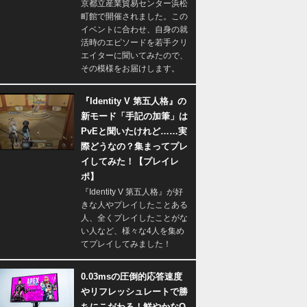
京都立産業貿易センター浜松
町館で開催されました。この
イベントに合わせ、自身の就
活時のエピソードを若手クリ
エイターに聞いてみたので、
その模様をお届けします。
『Identity V 第五人格』の
新モード「手記の加筆」は
PvEと聞いたけれど……実
際どうなの？集まってプレ
イしてみた！【プレイレ
ポ】
『Identity V 第五人格』が好
きな人やプレイしたことある
人、全くプレイしたことがな
い人など、様々な4人を集め
てプレイしてみました！
0.03msの圧倒的応答速度
やリフレッシュレートで勝
ちにこだわる！鮮やかなQ