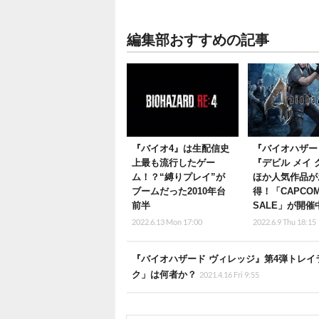
編集部おすすめの記事
『バイオ4』は生配信史
『バイオハザー
上最も流行したゲー
『デビル メイ 
ム！？“縛りプレイ”が
ほか人気作品が
ブームだった2010年台
得！「CAPCOM
前半
SALE」が開催
2022.6.13 Mon 17:00
2022.6.9 Thu 18:15
『バイオハザード ヴィレッジ』第4弾トレ
ク」は何者か？
2021.4.16 Fri 9:55