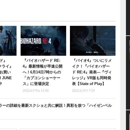
ド』
『バイオハザード RE:
『バイオ4』ついにリメ
クライ』
4』最新情報が早速公開
イク！『バイオハザー
お買い
へ！6月14日7時からの
ド RE:4』発表―『ヴィ
 JUNE
「カプコンショーケー
レッジ』VR版も同時発
中
ス」に登場決定
表【State of Play】
2022.6.9 Thu 11:40
2022.6.3 Fri 7:39
イラーの詳細を最新スクショと共に解説！異彩を放つ「ハイゼンベル