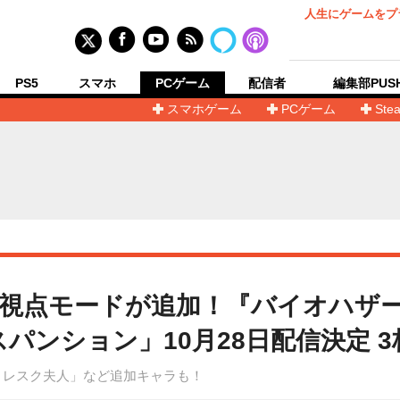
人生にゲームをプ
PS5
スマホ
PCゲーム
配信者
編集部PUS
スマホゲーム
PCゲーム
Ste
視点モードが追加！『バイオハザー
パンション」10月28日配信決定 
トレスク夫人」など追加キャラも！