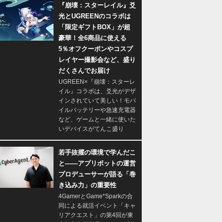
『崩壊：スターレイル』爻
光とUGREENのコラボは
「限定ギフトBOX」が超
豪華！全6商品に使える
5％オフクーポンやコスプ
レイヤー撮影会など、盛り
だくさんでお届け
UGREEN×『崩壊：スターレ
イル』コラボは、爻光がデザ
インされていて美しい！モバ
イルバッテリーや急速充電器
など、ゲームと一緒に使いた
いデバイスがてんこ盛り
若手抜擢の環境で学んだこ
と――アプリボットの運営
プロデューサーが語る「巻
き込み力」の重要性
4GamerとGame*Sparkの合
同による就活イベント「キャ
リアクエスト」の第4回が東