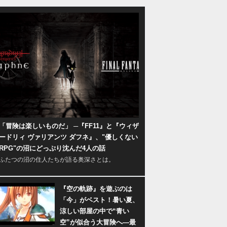
「冒険は楽しいものだ」 ─『FF11』と『ウィザ
ードリィ ヴァリアンツ ダフネ』、"優しくない
RPG"の沼にどっぷり沈んだ4人の話
ふたつの沼の住人たちが語る奥深さとは。
『空の軌跡』を遊ぶのは
「今」がベスト！暑い夏、
涼しい部屋の中で“青い
空”が似合う大冒険へ―最