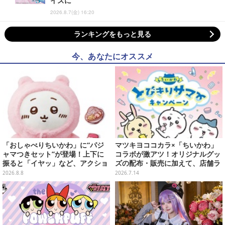
イズに
2026.8.7(金) 16:20
ランキングをもっと見る
今、あなたにオススメ
「おしゃべりちいかわ」に“パジ
マツキヨココカラ×「ちいかわ」
ャマつきセット”が登場！上下に
コラボが激アツ！オリジナルグッ
振ると「イヤッ」など、アクショ
ズの配布・販売に加えて、店舗ラ
ンに応じて喋ってくれる
ッピングや”花火打ち上げ”まで盛
2026.8.8
2026.7.14
り沢山