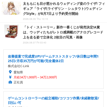
太ももにも目が惹かれるウェディング姿のライザ! フィ
ギュア「ライザ(ライザリン・シュタウト)ウェディン
グStyle」が8月7日より予約受付開始
2026.08.06 Thu 10:15
「トイ・ストーリー」新作一番くじが発売決定!A賞
は、ウッディたちがレトロ感満載のアナログレコード
上を走る姿で立体化 2枚目の写真・画像
2026.08.07 Fri 03:40
改善提案で完成度UP!/ゲームテストスタッフ/休日数は年間1
25日/月収35万円が可能/完全週休2日
株式会社C-Link
愛知県
月給34万1,000円～34万2,000円
正社員
ゲームコントローラーの組立補助/コツコツ作業/未経験歓迎/
日払い可