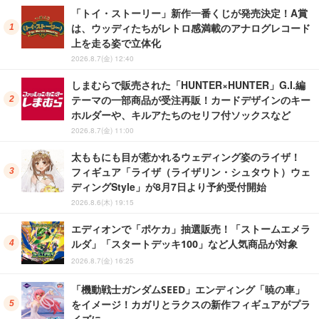
「トイ・ストーリー」新作一番くじが発売決定！A賞
は、ウッディたちがレトロ感満載のアナログレコード
上を走る姿で立体化
2026.8.7(金) 12:40
しまむらで販売された「HUNTER×HUNTER」G.I.編
テーマの一部商品が受注再販！カードデザインのキー
ホルダーや、キルアたちのセリフ付ソックスなど
2026.8.7(金) 11:00
太ももにも目が惹かれるウェディング姿のライザ！
フィギュア「ライザ（ライザリン・シュタウト）ウェ
ディングStyle」が8月7日より予約受付開始
2026.8.6(木) 19:15
エディオンで「ポケカ」抽選販売！「ストームエメラ
ルダ」「スタートデッキ100」など人気商品が対象
2026.8.7(金) 16:25
「機動戦士ガンダムSEED」エンディング「暁の車」
をイメージ！カガリとラクスの新作フィギュアがプラ