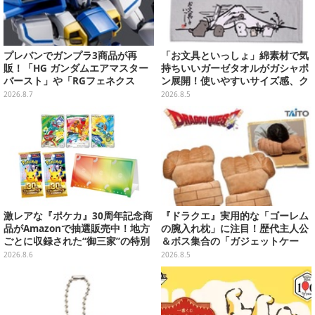
プレバンでガンプラ3商品が再
「お文具といっしょ」綿素材で気
販！「HG ガンダムエアマスター
持ちいいガーゼタオルがガシャポ
バースト」や「RGフェネクス
ン展開！使いやすいサイズ感、ク
（ナラティブVer.）」も
ールな和柄や可愛らしいお寿司な
2026.8.7
2026.8.5
ど全4種
激レアな『ポケカ』30周年記念商
『ドラクエ』実用的な「ゴーレム
品がAmazonで抽選販売中！地方
の腕入れ枕」に注目！歴代主人公
ごとに収録された“御三家”の特別
＆ボス集合の「ガジェットケー
カード
ス」ほか9プライズが8月順次展開
2026.8.6
2026.8.5