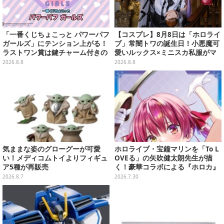
「一番くじちょこっと パワーパフ
【コスプレ】8月8日は「ホロライ
ガールズ」にテンション上がる！
ブ」常闇トワの誕生日！小悪魔可
ラストワン賞は鍵チャーム付きの
愛いルックス×ミニスカ私服がマ
シール帳スペシャルセット
ジ天使すぎな美女レイヤーまとめ
2026.8.8
2026.8.8
【写真45枚】
気ままな姿のグローグーが可愛
ホロライブ・宝鐘マリンを「To L
い！メディコムトイよりフィギュ
OVEる」の矢吹健太朗先生が描
ア5種が再販売
く！豪華コラボによる『ホロカ』
限定カードがお披露目
2026.8.7
2026.7.30