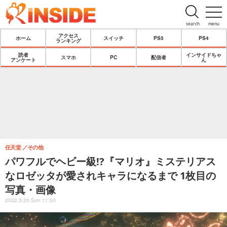
search
menu
アクセス
ホーム
スイッチ
PS5
PS4
ランキング
読者
インサイドちゃ
スマホ
PC
配信者
アンケート
ん
任天堂
その他
パワフルでヘビー級!?『マリオ』ミステリアス
なロゼッタが愛されキャラになるまで 1枚目の
写真・画像
2022.3.20 Sun 11:00