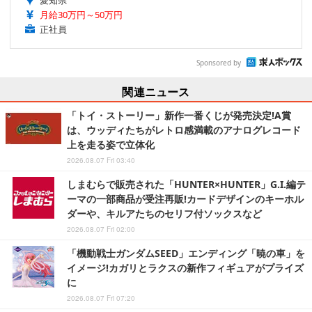
愛知県
月給30万円～50万円
正社員
Sponsored by
関連ニュース
「トイ・ストーリー」新作一番くじが発売決定!A賞
は、ウッディたちがレトロ感満載のアナログレコード
上を走る姿で立体化
2026.08.07 Fri 03:40
しまむらで販売された「HUNTER×HUNTER」G.I.編テ
ーマの一部商品が受注再販!カードデザインのキーホル
ダーや、キルアたちのセリフ付ソックスなど
2026.08.07 Fri 02:00
「機動戦士ガンダムSEED」エンディング「暁の車」を
イメージ!カガリとラクスの新作フィギュアがプライズ
に
2026.08.07 Fri 07:20