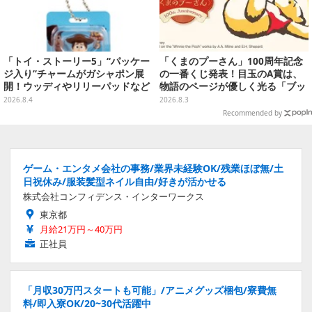
「トイ・ストーリー5」“パッケー
「くまのプーさん」100周年記念
ジ入り”チャームがガシャポン展
の一番くじ発表！目玉のA賞は、
開！ウッディやリリーパッドなど
物語のページが優しく光る「ブッ
全5種、裏面はキャラクターごと
クシェイプドライト」
2026.8.4
2026.8.3
に異なるデザイン
Recommended by
ゲーム・エンタメ会社の事務/業界未経験OK/残業ほぼ無/土
日祝休み/服装髪型ネイル自由/好きが活かせる
株式会社コンフィデンス・インターワークス
東京都
月給21万円～40万円
正社員
「月収30万円スタートも可能」/アニメグッズ梱包/寮費無
料/即入寮OK/20~30代活躍中