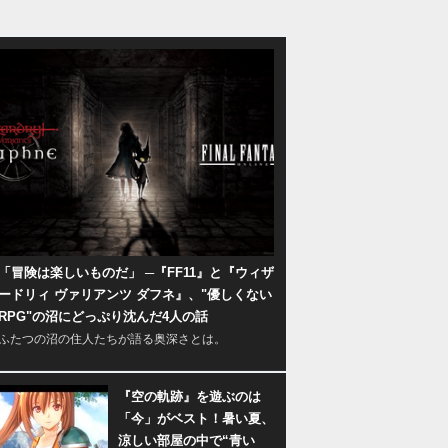
「冒険は楽しいものだ」 ─『FF11』と『ウィザ
ードリィ ヴァリアンツ ダフネ』、"優しくない
RPG"の沼にどっぷり沈んだ4人の話
ふたつの沼の住人たちが語る奥深さとは。
『空の軌跡』を遊ぶのは
「今」がベスト！暑い夏、
涼しい部屋の中で“青い