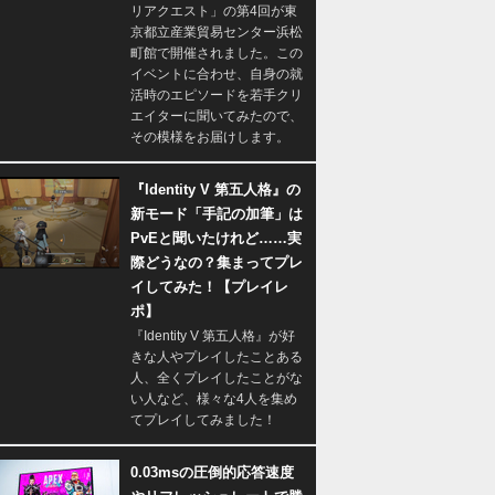
リアクエスト」の第4回が東
京都立産業貿易センター浜松
町館で開催されました。この
イベントに合わせ、自身の就
活時のエピソードを若手クリ
エイターに聞いてみたので、
その模様をお届けします。
『Identity V 第五人格』の
新モード「手記の加筆」は
PvEと聞いたけれど……実
際どうなの？集まってプレ
イしてみた！【プレイレ
ポ】
『Identity V 第五人格』が好
きな人やプレイしたことある
人、全くプレイしたことがな
い人など、様々な4人を集め
てプレイしてみました！
0.03msの圧倒的応答速度