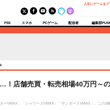
人生にゲームをプ
PS5
スマホ
PCゲーム
配信者
編集部PUS
像
…！店舗売買・転売相場40万円～の
ーVMAX」「シャワーズVMAX」「サンダースVMAX」。この3