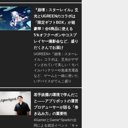
『崩壊：スターレイル』爻
光とUGREENのコラボは
「限定ギフトBOX」が超
豪華！全6商品に使える
5％オフクーポンやコスプ
レイヤー撮影会など、盛り
だくさんでお届け
UGREEN×『崩壊：スターレ
イル』コラボは、爻光がデザ
インされていて美しい！モバ
イルバッテリーや急速充電器
など、ゲームと一緒に使いた
いデバイスがてんこ盛り
若手抜擢の環境で学んだこ
と――アプリボットの運営
プロデューサーが語る「巻
き込み力」の重要性
4GamerとGame*Sparkの合
同による就活イベント「キャ