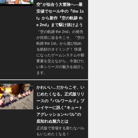
空”が似合う大冒険へ―最
安値でセール中の『the 1s
t』から新作『空の軌跡 th
e 2nd』まで駆け抜けよう
『空の軌跡 the 2nd』の発売
が目前に迫る今こそ、『空の
軌跡 the 1st』から遊び始め
る絶好のタイミング！ 快適
になったゲームシステムや新
要素を交えながら、今遊びた
い本シリーズの魅力を紹介し
ます。
かわいい…だからこそ、い
じめたくなる。正式版リリ
ースの『パルワールド』プ
レイヤーに訊く“キュート
アグレッション×パル”の
底知れぬ魅力とは
正式版で登場する新たなパル
もいじめたくなる！