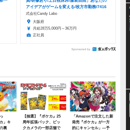
務/一
員/研修あり/土日祝休み/服装自由」あなたの
アイデアがゲームを変える/枚方市勤務/7416
式会社Candy Labo
大阪府
月給28万5,000円～36万円
正社員
Sponsored by
っ
【抽選】『ポケカ』25
「Amazonで注文した新
カ」キ
周年拡張パック、ビッ
発売『ポケカ』が一方
の裏
クカメラの一部店舗で
的にキャンセル」―予