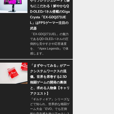
やリフレッシュレートで勝
ちにこだわる！鮮やかなQ
D-OLEDパネル搭載のGiga
Crysta「EX-GDQ271UE
L」はFPSゲーマー注目の
武器
「EX-GDQ271UEL」の魅力
であるQD-OLEDパネルの圧
倒的な見やすさや応答速度
を、『Apex Legends』で体
感します。
「まずやってみる」がアー
クシステムワークスの流
儀。世界を席巻する2.5D
格闘ゲームの開発の裏側
と、求める人物像【キャリ
アクエスト】
『ギルティギア』シリーズな
どで知られ、世界的な格闘ゲ
ーム大会「EVO」でも圧倒
的な存在感を放つアークシス