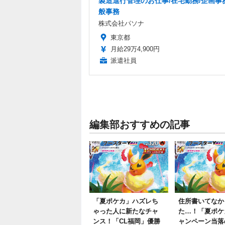
製造進行管理のお仕事/在宅勤務/企画事
般事務
株式会社パソナ
東京都
月給29万4,900円
派遣社員
編集部おすすめの記事
「夏ポケカ」ハズレち
住所書いてなか
ゃった人に新たなチャ
た…！「夏ポケ
ンス！「CL福岡」優勝
ャンペーン当落