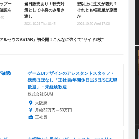
ップー
当日販売あり！転売対
想以上に注文が殺到？
確認を
策として中身のみ引き
それとも転売屋が原因
渡し
か
:40
2021.10.21 Thu 10:45
2021.10.20 Wed 17:00
アルセウスVSTAR」初公開！こんなに強くて“サイド2枚”
確認/
ゲームUIデザインのアシスタントスタッフ・
残業ほぼなし「正社員/年間休日125日/SE志望
歓迎」・未経験歓迎
株式会社GUM
大阪府
月給32万円～50万円
正社員