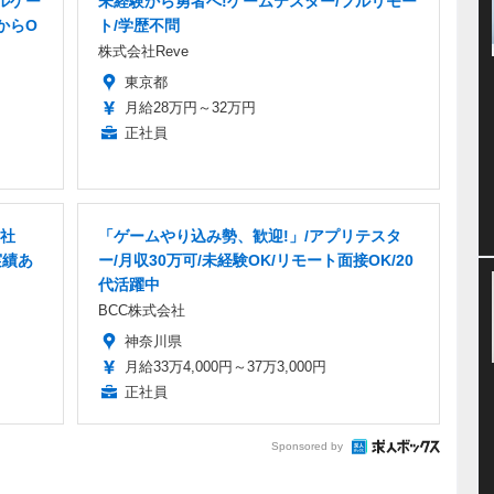
ルゲー
未経験から勇者へ!ゲームテスター/フルリモー
からO
ト/学歴不問
株式会社Reve
東京都
月給28万円～32万円
正社員
正社
「ゲームやり込み勢、歓迎!」/アプリテスタ
実績あ
ー/月収30万可/未経験OK/リモート面接OK/20
代活躍中
BCC株式会社
神奈川県
月給33万4,000円～37万3,000円
正社員
Sponsored by