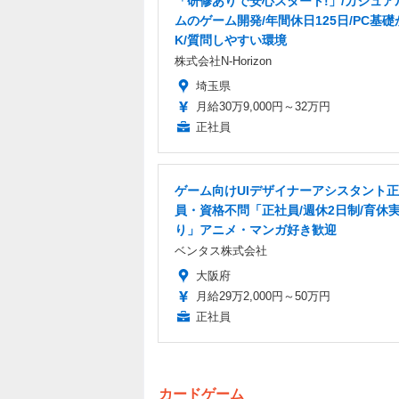
「研修ありで安心スタート!」/カジュア
ムのゲーム開発/年間休日125日/PC基礎
K/質問しやすい環境
株式会社N-Horizon
埼玉県
月給30万9,000円～32万円
正社員
ゲーム向けUIデザイナーアシスタント
員・資格不問「正社員/週休2日制/育休
り」アニメ・マンガ好き歓迎
ベンタス株式会社
大阪府
月給29万2,000円～50万円
正社員
カードゲーム