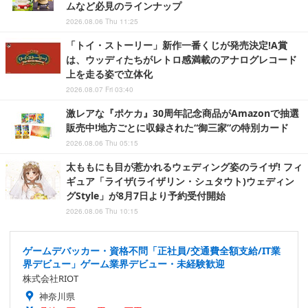
ムなど必見のラインナップ
2026.08.06 Thu 11:25
「トイ・ストーリー」新作一番くじが発売決定!A賞
は、ウッディたちがレトロ感満載のアナログレコード
上を走る姿で立体化
2026.08.07 Fri 03:40
激レアな『ポケカ』30周年記念商品がAmazonで抽選
販売中!地方ごとに収録された“御三家”の特別カード
2026.08.06 Thu 05:15
太ももにも目が惹かれるウェディング姿のライザ! フィ
ギュア「ライザ(ライザリン・シュタウト)ウェディン
グStyle」が8月7日より予約受付開始
2026.08.06 Thu 10:15
ゲームデバッカー・資格不問「正社員/交通費全額支給/IT業
界デビュー」ゲーム業界デビュー・未経験歓迎
株式会社RIOT
神奈川県