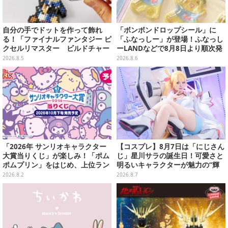
自分の手でドットを作って飾れ
「ボンボンドロップシール」に
る！「ファイナルファンタジー ピ
「ふなっしー」が登場！ふなっし
クセルリマスター ビルドチャー
ーLANDなどで8月8日より順次発
ムコレクション Vol.3」が予約
売
2026.8.5
2026.8.6
開始
「2026年 サンリオキャラクター
【コスプレ】8月7日は「にじさん
大賞当りくじ」が楽しみ！「ポム
じ」星川サラの誕生日！可愛さと
ポムプリン」をはじめ、上位ラン
明るいキャラクターが魅力の“輝
クインが登場するスペシャル企画
く一番星”な美女レイヤーまとめ
2026.8.2
2026.8.7
【写真40枚】