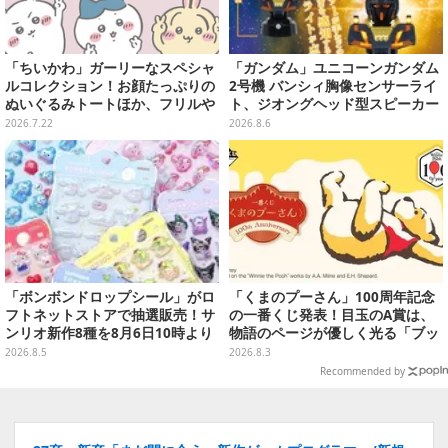
「ちいかわ」ガーリーなスペシャ
「ガンダム」ユニコーンガンダム
ルコレクション！お顔たっぷりの
2号機 バンシィ胸像センサーライ
ぬいぐるみトートほか、フリルや
ト、ジオングヘッド型スピーカー
リボンが可愛いTシャツなどが発
が順次プライズ展開！
2026.7.22
2026.8.6
売
「ボンボンドロップシール」がロ
「くまのプーさん」100周年記念
フトネットストアで抽選販売！サ
の一番くじ発表！目玉のA賞は、
ンリオ新作8種を8月6日10時より
物語のページが優しく光る「ブッ
受付開始
クシェイプドライト」
2026.8.5
2026.8.3
Recommended by