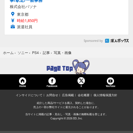
事/駅近/一般事務
株式会社パソナ
東京都
時給1,850円
派遣社員
Sponsored by
写真・画像
ホーム
›
ソニー
›
PS4
›
記事
›
Home
Facebook
YouTube
X
インサイドについて
お問合せ
広告掲載
会社概要
個人情報保護方針
紹介した商品/サービスを購入、契約した場合に、
売上の一部が弊社サイトに還元されることがあります。
当サイトに掲載の記事・見出し・写真・画像の無断転載を禁じます。
Copyright © 2026 IID, Inc.