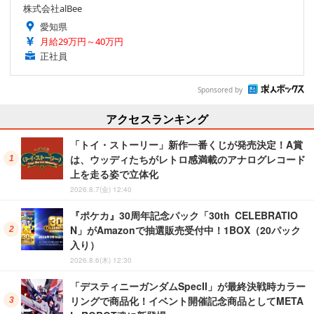
株式会社alBee
愛知県
月給29万円～40万円
正社員
Sponsored by
アクセスランキング
「トイ・ストーリー」新作一番くじが発売決定！A賞
は、ウッディたちがレトロ感満載のアナログレコード
上を走る姿で立体化
2026.8.7(金) 12:40
『ポケカ』30周年記念パック「30th CELEBRATIO
N」がAmazonで抽選販売受付中！1BOX（20パック
入り）
2026.8.6(木) 12:30
「デスティニーガンダムSpecII」が最終決戦時カラー
リングで商品化！イベント開催記念商品としてMETA