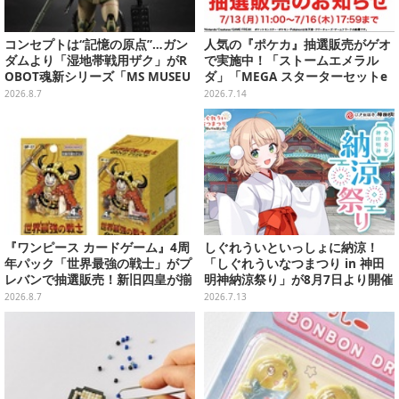
コンセプトは“記憶の原点”…ガン
人気の『ポケカ』抽選販売がゲオ
ダムより「湿地帯戦用ザク」がR
で実施中！「ストームエメラル
OBOT魂新シリーズ「MS MUSEU
ダ」「MEGA スターターセットe
M」で商品化！博物館イメージの
x」各種の全4商品
2026.8.7
2026.7.14
ベースも注目
『ワンピース カードゲーム』4周
しぐれういといっしょに納涼！
年パック「世界最強の戦士」がプ
「しぐれういなつまつり in 神田
レバンで抽選販売！新旧四皇が揃
明神納涼祭り」が8月7日より開催
い踏み、刃牙作者が描く「カイド
決定
2026.8.7
2026.7.13
ウ」も