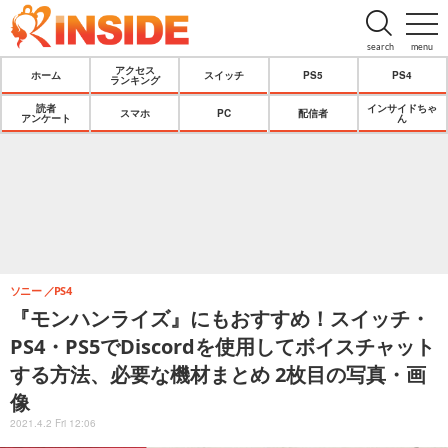
search
menu
アクセス
ホーム
スイッチ
PS5
PS4
ランキング
読者
インサイドちゃ
スマホ
PC
配信者
アンケート
ん
ソニー
PS4
『モンハンライズ』にもおすすめ！スイッチ・
PS4・PS5でDiscordを使用してボイスチャット
する方法、必要な機材まとめ 2枚目の写真・画
像
2021.4.2 Fri 12:06