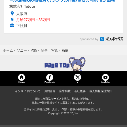
ー/未経験OK/研修あり/シンプル作業/高収入可能/安定勤務
株式会社Tetote
大阪府
月給27万円～33万円
正社員
Sponsored by
写真・画像
ホーム
›
ソニー
›
PS5
›
記事
›
Home
Facebook
YouTube
X
インサイドについて
お問合せ
広告掲載
会社概要
個人情報保護方針
紹介した商品/サービスを購入、契約した場合に、
売上の一部が弊社サイトに還元されることがあります。
当サイトに掲載の記事・見出し・写真・画像の無断転載を禁じます。
Copyright © 2026 IID, Inc.