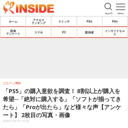
search
menu
アクセス
ホーム
スイッチ
PS5
PS4
ランキング
読者
インサイドちゃ
スマホ
PC
配信者
アンケート
ん
ソニー
PS5
「PS5」の購入意欲を調査！ 8割以上が購入を
希望─「絶対に購入する」「ソフトが揃ってき
たら」「Proが出たら」など様々な声【アンケ
ート】 2枚目の写真・画像
2020.9.25 Fri 12:30