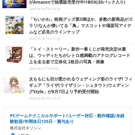
がAmazonで抽選販売受付中!1BOX(20パック入り)
2026.08.06 Thu 03:30
「ちいかわ」映画グッズ第3弾ほか、多数の新商品がズ
ラリ!なんか懐いてる「鳥」マスコットや場面写アイテ
ムなど必見のラインナップ
2026.08.06 Thu 11:25
「トイ・ストーリー」新作一番くじが発売決定!A賞
は、ウッディたちがレトロ感満載のアナログレコード
上を走る姿で立体化 2枚目の写真・画像
2026.08.07 Fri 03:40
太ももにも目が惹かれるウェディング姿のライザ! フィ
ギュア「ライザ(ライザリン・シュタウト)ウェディン
グStyle」が8月7日より予約受付開始
2026.08.06 Thu 10:15
PCゲームテクニカルサポート/ユーザー対応・動作確認/未経
験歓迎/年間休日125日・賞与あり
株式会社キソシン