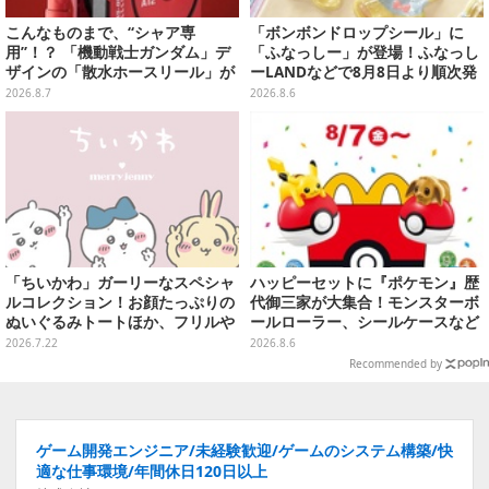
こんなものまで、“シャア専
「ボンボンドロップシール」に
用”！？ 「機動戦士ガンダム」デ
「ふなっしー」が登場！ふなっし
ザインの「散水ホースリール」が
ーLANDなどで8月8日より順次発
予約開始ーあえて存在感を放つ赤
売
2026.8.7
2026.8.6
さ
「ちいかわ」ガーリーなスペシャ
ハッピーセットに『ポケモン』歴
ルコレクション！お顔たっぷりの
代御三家が大集合！モンスターボ
ぬいぐるみトートほか、フリルや
ールローラー、シールケースなど
リボンが可愛いTシャツなどが発
全12種
2026.7.22
2026.8.6
売
Recommended by
ゲーム開発エンジニア/未経験歓迎/ゲームのシステム構築/快
適な仕事環境/年間休日120日以上