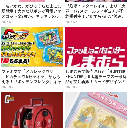
「ちいかわ」がびっくらたまごに
『崩壊：スターレイル』より「火
新登場！大きなリボンが可愛いマ
花」1/7スケールフィギュアが予
スコット全8種が、キラキラのラ
約受付中！いたずらっぽい笑み、
メ入り入浴剤から飛び出す
シルクハット型のステージが華や
2026.8.4
2026.8.6
かさを演出
ファミマで「メガレックウザ」
しまむらで販売された「HUNTER
「ピカチュウ&ゼラオラ」がもら
×HUNTER」G.I.編テーマの一部商
える！『ポケモンフレンダ』キャ
品が受注再販！カードデザインの
ンペーンが8月11日開始
キーホルダーや、キルアたちのセ
2026.8.7
2026.8.7
リフ付ソックスなど