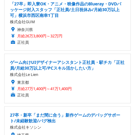
「27卒」即入寮OK・アニメ・映像作品のBlueray・DVDパ
ッケージ封入スタッフ「正社員/土日祝休み/月給30万以上
可」横浜市西区南幸1丁目
株式会社GUM
神奈川県
月給26万3,800円～32万円
正社員
ゲーム向けUIデザイナーアシスタント正社員・駅チカ「正社
員/月給30万以上可/PCスキル活かしたい方」
株式会社Le Lien
東京都
月給27万1,400円～41万1,400円
正社員
27卒・新卒「まだ間に合う」新作ゲームのデバッグサポー
ト/未経験歓迎/バグ検出
株式会社キソシン