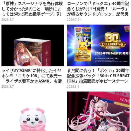
『原神』スネージナヤを先行体験
ローソンで『ドラクエ』40周年記
して分かった8のこと―場所によ
念くじが8月1日発売！「ルーラ」
っては5秒で死ぬ極寒ゲージ、列
が鳴るサウンドブロック、歴代勇
車は“ダイナミック途中下車”可能
者＆スライムのフィギュアなど、
2026.8.7
2026.7.21
など自由度高め
シリーズを振り返る景品盛りだく
さん
ライザの“ASMR”に特化したイヤ
まだ間に合う！『ポケカ』30周年
ホン!? 「コミケ108」にて販売ー
記念拡張パック「30th CELEBRAT
「ライザ水着耳かきASMR」も購
ION」抽選販売がホビーステーシ
入者特典で配布
ョンで実施中、8月6日まで
2026.8.7
2026.8.6