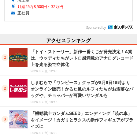
埼玉県
月給25万8,500円～32万円
正社員
Sponsored by
アクセスランキング
「トイ・ストーリー」新作一番くじが発売決定！A賞
は、ウッディたちがレトロ感満載のアナログレコード
上を走る姿で立体化
2026.8.7(金) 12:40
しまむらで「ワンピース」グッズが8月8日15時より
オンライン販売！かるた風のルフィたちがお洒落なバ
ッグや、チョッパーが可愛いサンダルも
2026.8.7(金) 18:15
「機動戦士ガンダムSEED」エンディング「暁の車」
をイメージ！カガリとラクスの新作フィギュアがプラ
イズに
2026.8.7(金) 16:20