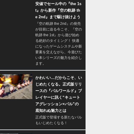
安値でセール中の『the 1s
t』から新作『空の軌跡 th
e 2nd』まで駆け抜けよう
『空の軌跡 the 2nd』の発売
が目前に迫る今こそ、『空の
軌跡 the 1st』から遊び始め
る絶好のタイミング！ 快適
になったゲームシステムや新
要素を交えながら、今遊びた
い本シリーズの魅力を紹介し
ます。
かわいい…だからこそ、い
じめたくなる。正式版リリ
ースの『パルワールド』プ
レイヤーに訊く“キュート
アグレッション×パル”の
底知れぬ魅力とは
正式版で登場する新たなパル
もいじめたくなる！