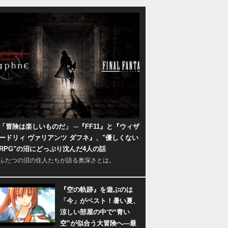
「冒険は楽しいものだ」 ─『FF11』と『ウィザ
ードリィ ヴァリアンツ ダフネ』、"優しくない
RPG"の沼にどっぷり沈んだ4人の話
ふたつの沼の住人たちが語る奥深さとは。
『空の軌跡』を遊ぶのは
「今」がベスト！暑い夏、
涼しい部屋の中で“青い
空”が似合う大冒険へ―最