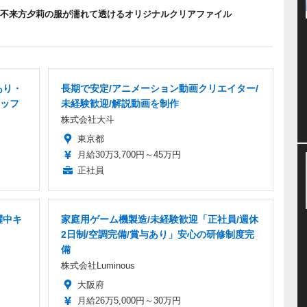
は、不来方夕莉の服が濡れて透けるオリジナルクリアファイル
あり・
長期で安定/アニメーション動画クリエイター/
ッフ
未経験歓迎/解説動画を制作
株式会社大斗
東京都
月給30万3,700円～45万円
正社員
躍中キ
家庭用ゲーム機製造/未経験歓迎「正社員/週休
2日制/空調完備/賞与あり」安心の研修制度完
備
株式会社Luminous
大阪府
月給26万5,000円～30万円