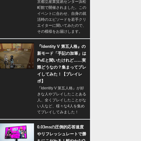
京都立産業貿易センター浜松
町館で開催されました。この
イベントに合わせ、自身の就
活時のエピソードを若手クリ
エイターに聞いてみたので、
その模様をお届けします。
『Identity V 第五人格』の
新モード「手記の加筆」は
PvEと聞いたけれど……実
際どうなの？集まってプレ
イしてみた！【プレイレ
ポ】
『Identity V 第五人格』が好
きな人やプレイしたことある
人、全くプレイしたことがな
い人など、様々な4人を集め
てプレイしてみました！
0.03msの圧倒的応答速度
やリフレッシュレートで勝
ちにこだわる！鮮やかなQ