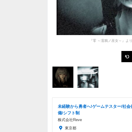
『零 ～濡鴉ノ巫女～』よ
未経験から勇者へ!ゲームテスター/社会
備/シフト制
株式会社Reve
東京都