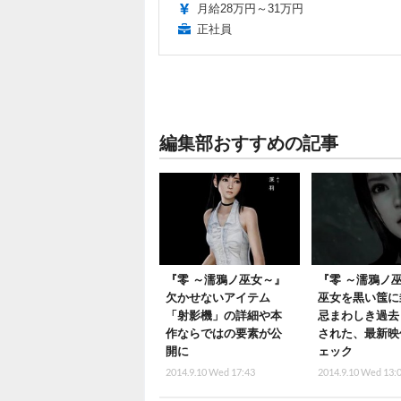
月給28万円～31万円
正社員
編集部おすすめの記事
『零 ～濡鴉ノ巫女～』
『零 ～濡鴉ノ
欠かせないアイテム
巫女を黒い筺に
「射影機」の詳細や本
忌まわしき過去
作ならではの要素が公
された、最新映
開に
ェック
2014.9.10 Wed 17:43
2014.9.10 Wed 13: