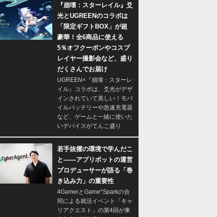
『崩壊：スターレイル』爻
光とUGREENのコラボは
「限定ギフトBOX」が超
豪華！全6商品に使える
5％オフクーポンやコスプ
レイヤー撮影会など、盛り
だくさんでお届け
UGREEN×『崩壊：スターレ
イル』コラボは、爻光がデザ
インされていて美しい！モバ
イルバッテリーや急速充電器
など、ゲームと一緒に使いた
いデバイスがてんこ盛り
若手抜擢の環境で学んだこ
と――アプリボットの運営
プロデューサーが語る「巻
き込み力」の重要性
4GamerとGame*Sparkの合
同による就活イベント「キャ
リアクエスト」の第4回が東