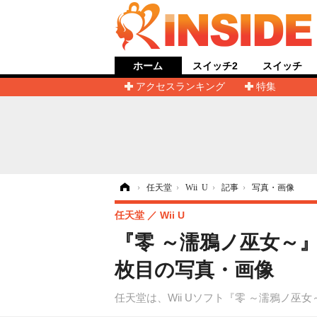
ホーム
スイッチ2
スイッチ
アクセスランキング
特集
ホーム
›
任天堂
›
Wii U
›
記事
›
写真・画像
任天堂
Wii U
『零 ～濡鴉ノ巫女～
枚目の写真・画像
任天堂は、Wii Uソフト『零 ～濡鴉ノ巫