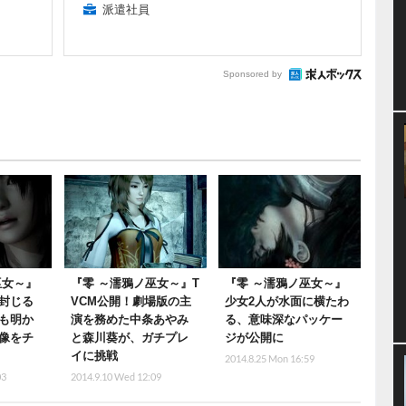
派遣社員
Sponsored by
巫女～』
『零 ～濡鴉ノ巫女～』T
『零 ～濡鴉ノ巫女～』
封じる
VCM公開！劇場版の主
少女2人が水面に横たわ
も明か
演を務めた中条あやみ
る、意味深なパッケー
像をチ
と森川葵が、ガチプレ
ジが公開に
イに挑戦
2014.8.25 Mon 16:59
03
2014.9.10 Wed 12:09