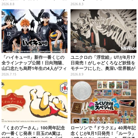
闘服を大胆デザイン
が予約開始
2026.8.8
2026.8.3
「ハイキュー!!」新作一番くじの
ユニクロの「浮世絵」UTが8月17
全ラインナップ公開！日向翔陽、
日発売！がしゃどくろなど妖怪を
山口忠たち烏野1年生の4人がフィ
モチーフにした、奥深い世界観が
ギュアで集合
最高にオシャレ
2026.7.15
2026.8.9
「くまのプーさん」100周年記念
ローソンで『ドラクエ』40周年記
の一番くじ発表！目玉のA賞は、
念くじが8月1日発売！「ルーラ」