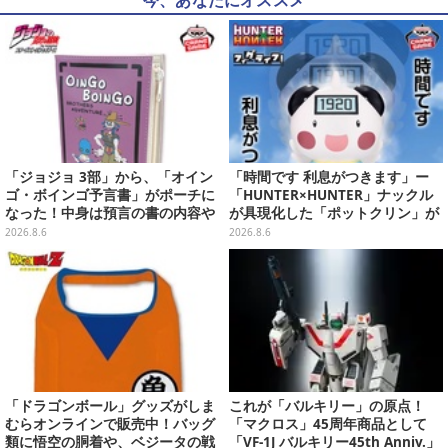
今、あなたにオススメ
「ジョジョ 3部」から、「オイン
「時間です 利息がつきます」ー
ゴ・ボインゴ予言書」がポーチに
「HUNTER×HUNTER」ナックル
なった！中身は預言の書の内容や
が具現化した「ポットクリン」が
アニメ総柄デザインをプリント
貯金箱としてプライズ展開
2026.8.6
2026.8.6
「ドラゴンボール」グッズがしま
これが「バルキリー」の原点！
むらオンラインで販売中！バッグ
「マクロス」45周年商品として
類に悟空の胴着や、ベジータの戦
「VF-1J バルキリー45th Anniv.」