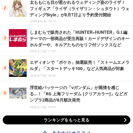
太ももにも目が惹かれるウェディング姿のライザ！
フィギュア「ライザ（ライザリン・シュタウト）ウェ
ディングStyle」が8月7日より予約受付開始
2026.8.6(木) 19:15
しまむらで販売された「HUNTER×HUNTER」G.I.編
テーマの一部商品が受注再販！カードデザインのキー
ホルダーや、キルアたちのセリフ付ソックスなど
2026.8.7(金) 11:00
エディオンで「ポケカ」抽選販売！「ストームエメラ
ルダ」「スタートデッキ100」など人気商品が対象
2026.8.7(金) 16:25
浮世絵パッケージの「νガンダム」が風情を感じ
る…！「RG 上海フリーダム [クリアカラー]」などガ
ンプラ2商品が8月順次発売
2026.8.7(金) 19:30
ランキングをもっと見る