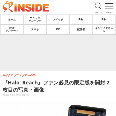
search
menu
アクセス
ホーム
スイッチ
PS5
PS4
ランキング
読者
インサイドちゃ
スマホ
PC
配信者
アンケート
ん
マイクロソフト
Xbox360
『Halo: Reach』ファン必見の限定版を開封 2
枚目の写真・画像
2010.9.13 Mon 18:03