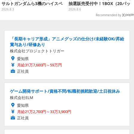
サルトガンダムら3機のハイスペ
抽選販売受付中！1BOX（20パッ
ック可動フィギュア
ク入り）
2026.8.3
2026.8.6
Recommended by
「長期キャリア形成」アニメグッズの仕分け/未経験OK/昇給
賞与あり/研修あり
株式会社プロジェクトトリガー
愛知県
月給31万7,600円～59万円
正社員
ゲーム開発サポート/資格不問/転職初挑戦歓迎/土日祝休み
株式会社ELM
愛知県
月給21万2,700円～33万3,900円
正社員