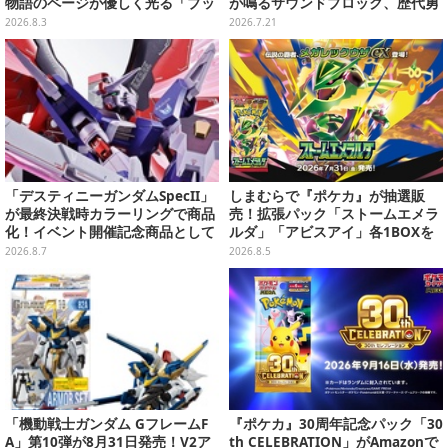
物語のページが優しく光る「ブッ
が鳴るサウンドブロック、歴代勇
クシェイプドライト」
者＆スライムのフィギュアなど、
2026.8.3
2026.7.21
シリーズを振り返る景品盛りだく
さん
「デスティニーガンダムSpecII」
しまむらで『ポケカ』が抽選販
が最終決戦時カラーリングで商品
売！拡張パック「ストームエメラ
化！イベント開催記念商品として
ルダ」「アビスアイ」各1BOXを
METAL ROBOT魂に新登場
ラインナップ
2026.8.7
2026.8.5
「機動戦士ガンダム GフレームF
『ポケカ』30周年記念パック「30
A」第10弾が8月31日発売！V2ア
th CELEBRATION」がAmazonで