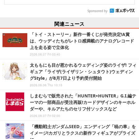
Sponsored by
関連ニュース
「トイ・ストーリー」新作一番くじが発売決定!A賞
は、ウッディたちがレトロ感満載のアナログレコード
上を走る姿で立体化
2026.08.07 Fri 03:40
太ももにも目が惹かれるウェディング姿のライザ! フィ
ギュア「ライザ(ライザリン・シュタウト)ウェディン
グStyle」が8月7日より予約受付開始
2026.08.06 Thu 10:15
しまむらで販売された「HUNTER×HUNTER」G.I.編テ
ーマの一部商品が受注再販!カードデザインのキーホル
ダーや、キルアたちのセリフ付ソックスなど
2026.08.07 Fri 02:00
「機動戦士ガンダムSEED」エンディング「暁の車」を
イメージ!カガリとラクスの新作フィギュアがプライズ