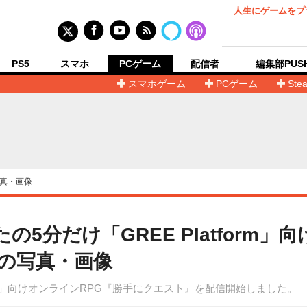
人生にゲームをプ
PS5
スマホ
PCゲーム
配信者
編集部PUS
スマホゲーム
PCゲーム
Ste
真・画像
5分だけ「GREE Platform」
目の写真・画像
form」向けオンラインRPG『勝手にクエスト』を配信開始しました。