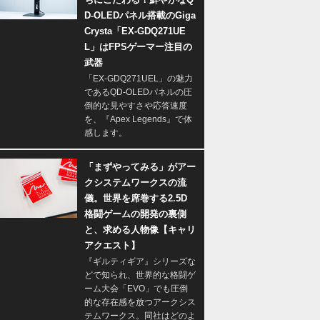
D-OLEDパネル搭載のGiga
Crysta「EX-GDQ271UE
L」はFPSゲーマー注目の
武器
「EX-GDQ271UEL」の魅力
であるQD-OLEDパネルの圧
倒的な見やすさや応答速度
を、『Apex Legends』で体
感します。
「まずやってみる」がアー
クシステムワークスの流
儀。世界を席巻する2.5D
格闘ゲームの開発の裏側
と、求める人物像【キャリ
アクエスト】
『ギルティギア』シリーズな
どで知られ、世界的な格闘ゲ
ーム大会「EVO」でも圧倒
的な存在感を放つアークシス
テムワークス。同社はどのよ