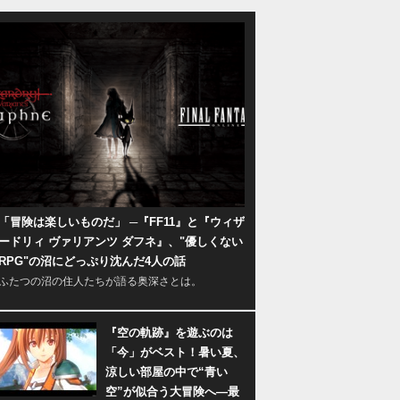
「冒険は楽しいものだ」 ─『FF11』と『ウィザ
ードリィ ヴァリアンツ ダフネ』、"優しくない
RPG"の沼にどっぷり沈んだ4人の話
ふたつの沼の住人たちが語る奥深さとは。
『空の軌跡』を遊ぶのは
「今」がベスト！暑い夏、
涼しい部屋の中で“青い
空”が似合う大冒険へ―最