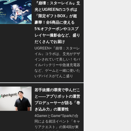
『崩壊：スターレイル』爻
光とUGREENのコラボは
「限定ギフトBOX」が超
豪華！全6商品に使える
5％オフクーポンやコスプ
レイヤー撮影会など、盛り
だくさんでお届け
UGREEN×『崩壊：スターレ
イル』コラボは、爻光がデザ
インされていて美しい！モバ
イルバッテリーや急速充電器
など、ゲームと一緒に使いた
いデバイスがてんこ盛り
若手抜擢の環境で学んだこ
と――アプリボットの運営
プロデューサーが語る「巻
き込み力」の重要性
4GamerとGame*Sparkの合
同による就活イベント「キャ
リアクエスト」の第4回が東