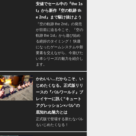
安値でセール中の『the 1s
t』から新作『空の軌跡 th
e 2nd』まで駆け抜けよう
『空の軌跡 the 2nd』の発売
が目前に迫る今こそ、『空の
軌跡 the 1st』から遊び始め
る絶好のタイミング！ 快適
になったゲームシステムや新
要素を交えながら、今遊びた
い本シリーズの魅力を紹介し
ます。
かわいい…だからこそ、い
じめたくなる。正式版リリ
ースの『パルワールド』プ
レイヤーに訊く“キュート
アグレッション×パル”の
底知れぬ魅力とは
正式版で登場する新たなパル
もいじめたくなる！