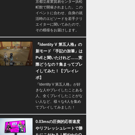
京都立産業貿易センター浜松
町館で開催されました。この
イベントに合わせ、自身の就
活時のエピソードを若手クリ
エイターに聞いてみたので、
その模様をお届けします。
『Identity V 第五人格』の
新モード「手記の加筆」は
PvEと聞いたけれど……実
際どうなの？集まってプレ
イしてみた！【プレイレ
ポ】
『Identity V 第五人格』が好
きな人やプレイしたことある
人、全くプレイしたことがな
い人など、様々な4人を集め
てプレイしてみました！
0.03msの圧倒的応答速度
やリフレッシュレートで勝
ちにこだわる！鮮やかなQ