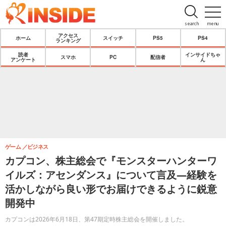
search
menu
アクセス
ホーム
スイッチ
PS5
PS4
ランキング
読者
インサイドちゃ
スマホ
PC
配信者
アンケート
ん
ゲーム
ビジネス
カプコン、株主総会で『モンスターハンターワ
イルズ：アセンダンス』について言及―経験を
活かしながら良い形でお届けできるように鋭意
開発中
カプコンは2026年6月18日、第47期定時株主総会を開催しました。