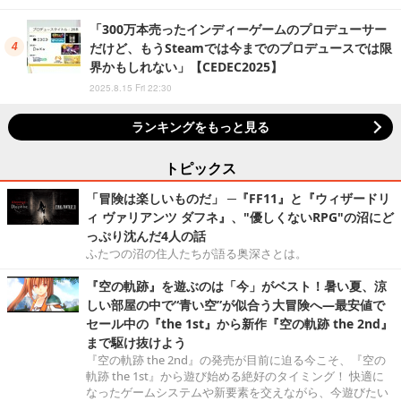
「300万本売ったインディーゲームのプロデューサー
だけど、もうSteamでは今までのプロデュースでは限
界かもしれない」【CEDEC2025】
2025.8.15 Fri 22:30
ランキングをもっと見る
トピックス
「冒険は楽しいものだ」 ─『FF11』と『ウィザードリ
ィ ヴァリアンツ ダフネ』、"優しくないRPG"の沼にど
っぷり沈んだ4人の話
ふたつの沼の住人たちが語る奥深さとは。
『空の軌跡』を遊ぶのは「今」がベスト！暑い夏、涼
しい部屋の中で“青い空”が似合う大冒険へ―最安値で
セール中の『the 1st』から新作『空の軌跡 the 2nd』
まで駆け抜けよう
『空の軌跡 the 2nd』の発売が目前に迫る今こそ、『空の
軌跡 the 1st』から遊び始める絶好のタイミング！ 快適に
なったゲームシステムや新要素を交えながら、今遊びたい