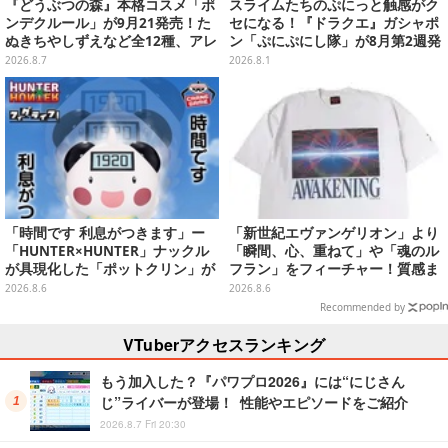
『どうぶつの森』本格コスメ「ポ
スライムたちのぷにっと触感がク
ンデクルール」が9月21発売！た
セになる！『ドラクエ』ガシャポ
ぬきちやしずえなど全12種、アレ
ン「ぷにぷにし隊」が8月第2週発
ンジできるリアクションシールも
売―全4種ではぐれメタルは固め
2026.8.7
2026.8.1
付属
「時間です 利息がつきます」ー
「新世紀エヴァンゲリオン」より
「HUNTER×HUNTER」ナックル
「瞬間、心、重ねて」や「魂のル
が具現化した「ポットクリン」が
フラン」をフィーチャー！質感ま
貯金箱としてプライズ展開
でこだわった高級Tシャツが8月7
2026.8.6
2026.8.6
日発売
Recommended by
VTuberアクセスランキング
もう加入した？『パワプロ2026』には“にじさん
じ”ライバーが登場！ 性能やエピソードをご紹介
2026.8.7 Fri 20:30