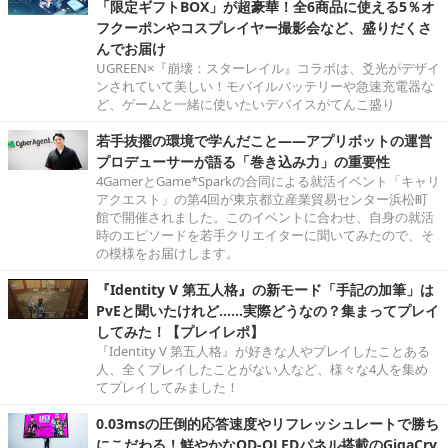
「限定ギフトBOX」が超豪華！全6商品に使える5％オ
フクーポンやコスプレイヤー撮影会など、盛りだくさ
んでお届け
UGREEN×『崩壊：スターレイル』コラボは、爻光がデザイ
ンされていて美しい！モバイルバッテリーや急速充電器な
ど、ゲームと一緒に使いたいデバイスがてんこ盛り
若手抜擢の環境で学んだこと――アプリボットの運営
プロデューサーが語る「巻き込み力」の重要性
4GamerとGame*Sparkの合同による就活イベント「キャリ
アクエスト」の第4回が東京都立産業貿易センター浜松町
館で開催されました。このイベントに合わせ、自身の就活
時のエピソードを若手クリエイターに聞いてみたので、そ
の模様をお届けします。
『Identity V 第五人格』の新モード「手記の加筆」は
PvEと聞いたけれど……実際どうなの？集まってプレイ
してみた！【プレイレポ】
『Identity V 第五人格』が好きな人やプレイしたことある
人、全くプレイしたことがない人など、様々な4人を集め
てプレイしてみました！
0.03msの圧倒的応答速度やリフレッシュレートで勝ち
にこだわる！鮮やかなQD-OLEDパネル搭載のGigaCry