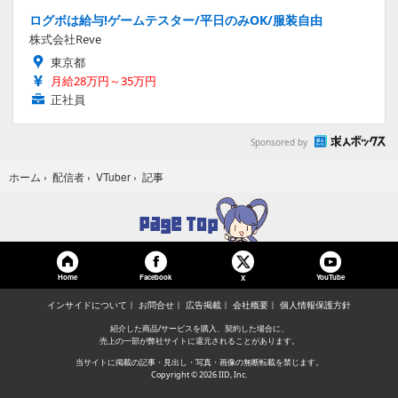
ログボは給与!ゲームテスター/平日のみOK/服装自由
株式会社Reve
東京都
月給28万円～35万円
正社員
Sponsored by
記事
ホーム
›
配信者
›
VTuber
›
Home
Facebook
YouTube
X
インサイドについて
お問合せ
広告掲載
会社概要
個人情報保護方針
紹介した商品/サービスを購入、契約した場合に、
売上の一部が弊社サイトに還元されることがあります。
当サイトに掲載の記事・見出し・写真・画像の無断転載を禁じます。
Copyright © 2026 IID, Inc.