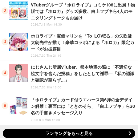
VTuberグループ「ホロライブ」コミケ108に出展！物
販では『ホロカ』グッズ多数、白上フブキら4人のモ
ニタリングトークもお届け
2026.7.13 Mon 14:30
ホロライブ・宝鐘マリンを「To LOVEる」の矢吹健
太朗先生が描く！豪華コラボによる『ホロカ』限定カ
ードがお披露目
2026.7.30 Thu 21:19
にじさんじ所属VTuber、熊本地震の際に「不適切な
絵文字を含んだ投稿」をしたとして謝罪―「私の認識
と確認が至らず…」
2026.7.30 Thu 13:00
「ホロライブ」カード付ウエハース第6弾の全デザイ
ン解禁！裏面には「ときのそら」「白上フブキ」ら30
名の手書きメッセージ入り
2026.8.3 Mon 16:30
ランキングをもっと見る