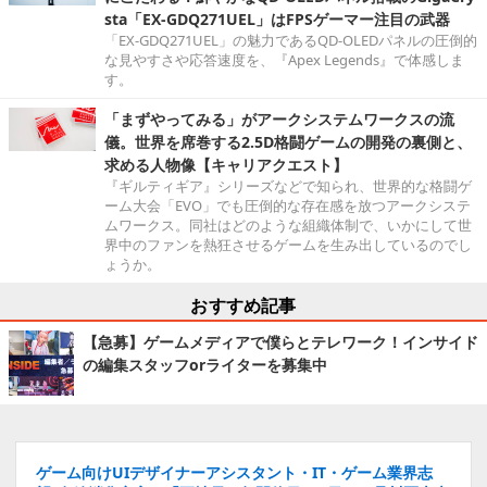
sta「EX-GDQ271UEL」はFPSゲーマー注目の武器
「EX-GDQ271UEL」の魅力であるQD-OLEDパネルの圧倒的
な見やすさや応答速度を、『Apex Legends』で体感しま
す。
「まずやってみる」がアークシステムワークスの流
儀。世界を席巻する2.5D格闘ゲームの開発の裏側と、
求める人物像【キャリアクエスト】
『ギルティギア』シリーズなどで知られ、世界的な格闘ゲ
ーム大会「EVO」でも圧倒的な存在感を放つアークシステ
ムワークス。同社はどのような組織体制で、いかにして世
界中のファンを熱狂させるゲームを生み出しているのでし
ょうか。
おすすめ記事
【急募】ゲームメディアで僕らとテレワーク！インサイド
の編集スタッフorライターを募集中
ゲーム向けUIデザイナーアシスタント・IT・ゲーム業界志