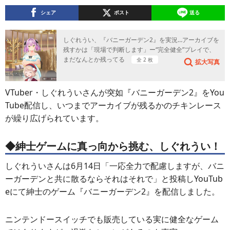
シェア
ポスト
送る
しぐれうい、『バニーガーデン2』を実況…アーカイブを
残すかは「現場で判断します」ー“完全健全”プレイで、
まだなんとか残ってる
全 2 枚
拡大写真
VTuber・しぐれういさんが突如『バニーガーデン2』をYou
Tube配信し、いつまでアーカイブが残るかのチキンレース
が繰り広げられています。
◆紳士ゲームに真っ向から挑む、しぐれうい！
しぐれういさんは6月14日「一応全力で配慮しますが、バニ
ーガーデンと共に散るならそれはそれで」と投稿しYouTub
eにて紳士のゲーム『バニーガーデン2』を配信しました。
ニンテンドースイッチでも販売している実に健全なゲーム