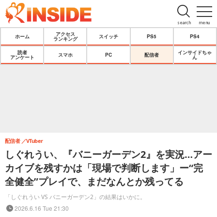
search
menu
アクセス
ホーム
スイッチ
PS5
PS4
ランキング
読者
インサイドちゃ
スマホ
PC
配信者
アンケート
ん
配信者
VTuber
しぐれうい、『バニーガーデン2』を実況…アー
カイブを残すかは「現場で判断します」ー“完
全健全”プレイで、まだなんとか残ってる
「しぐれうい VS バニーガーデン2」の結果はいかに。
2026.6.16 Tue 21:30