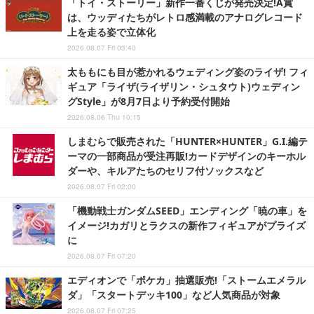
「トイ・ストーリー」新作一番くじが発売決定!A賞
は、ウッディたちがレトロ感満載のアナログレコード
上を走る姿で立体化
2026.08.07 Fri 03:40
太ももにも目が惹かれるウェディング姿のライザ! フィ
ギュア「ライザ(ライザリン・シュタウト)ウェディン
グStyle」が8月7日より予約受付開始
2026.08.06 Thu 10:15
しまむらで販売された「HUNTER×HUNTER」G.I.編テ
ーマの一部商品が受注再販!カードデザインのキーホル
ダーや、キルアたちのセリフ付ソックスなど
2026.08.07 Fri 02:00
「機動戦士ガンダムSEED」エンディング「暁の車」を
イメージ!カガリとラクスの新作フィギュアがプライズ
に
2026.08.07 Fri 07:20
エディオンで「ポケカ」抽選販売!「ストームエメラル
ダ」「スタートデッキ100」など人気商品が対象
2026.08.07 Fri 07:25