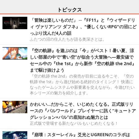
トピックス
「冒険は楽しいものだ」 ─『FF11』と『ウィザードリ
ィ ヴァリアンツ ダフネ』、"優しくないRPG"の沼にど
っぷり沈んだ4人の話
ふたつの沼の住人たちが語る奥深さとは。
『空の軌跡』を遊ぶのは「今」がベスト！暑い夏、涼
しい部屋の中で“青い空”が似合う大冒険へ―最安値で
セール中の『the 1st』から新作『空の軌跡 the 2nd』
まで駆け抜けよう
『空の軌跡 the 2nd』の発売が目前に迫る今こそ、『空の
軌跡 the 1st』から遊び始める絶好のタイミング！ 快適に
なったゲームシステムや新要素を交えながら、今遊びたい
本シリーズの魅力を紹介します。
かわいい…だからこそ、いじめたくなる。正式版リリ
ースの『パルワールド』プレイヤーに訊く“キュートア
グレッション×パル”の底知れぬ魅力とは
正式版で登場する新たなパルもいじめたくなる！
『崩壊：スターレイル』爻光とUGREENのコラボは