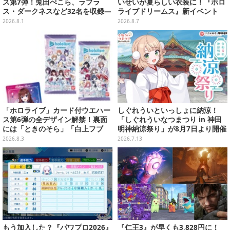
ス第7弾！兎田ぺこら、ラプラ
いせいが夏らしい衣装に！『ホロ
ス・ダークネスなど32名を収録―
ライブドリームス』新イベント
裏面には手書きメッセージも
「シンクロする夏のスパークル」
2026.8.1
2026.8.7
開幕
「ホロライブ」カード付ウエハー
しぐれういといっしょに納涼！
ス第6弾の全デザイン解禁！裏面
「しぐれういなつまつり in 神田
には「ときのそら」「白上フブ
明神納涼祭り」が8月7日より開催
キ」ら30名の手書きメッセージ入
決定
2026.8.3
2026.7.13
り
もう加入した？『パワプロ2026』
『仁王3』が早くも3,828円に！