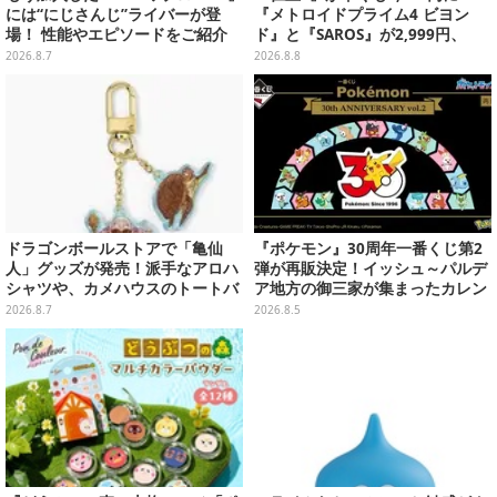
には“にじさんじ”ライバーが登
『メトロイドプライム4 ビヨン
場！ 性能やエピソードをご紹介
ド』と『SAROS』が2,999円、
『メタルギアソリッド Δ』は2,49
2026.8.7
2026.8.8
9円─ゲオ店舗＆ストアのゲームセ
ールは8月8日から
ドラゴンボールストアで「亀仙
『ポケモン』30周年一番くじ第2
人」グッズが発売！派手なアロハ
弾が再販決定！イッシュ～パルデ
シャツや、カメハウスのトートバ
ア地方の御三家が集まったカレン
ッグなど夏らしいアイテムがズラ
ダー、ぬいぐるみなど記念グッズ
2026.8.7
2026.8.5
リ
盛りだくさん