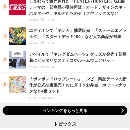
しまむらで販売された「HUNTER×HUNTER」G.I.編
テーマの一部商品が受注再販！カードデザインのキー
ホルダーや、キルアたちのセリフ付ソックスなど
2026.8.7 Fri 11:00
エディオンで「ポケカ」抽選販売！「ストームエメラ
ルダ」「スタートデッキ100」など人気商品が対象
2026.8.7 Fri 16:25
アベイルで『キングダムハーツ』グッズが発売！部屋
着にピッタリなステテコやルームウェアセット
2026.8.7 Fri 21:30
「ボンボンドロップシール」コンビニ商品テーマの新
作が公式抽選販売！おにぎり＆お弁当、ホットスナッ
クなど4種セット
2026.8.8 Sat 13:15
ランキングをもっと見る
トピックス