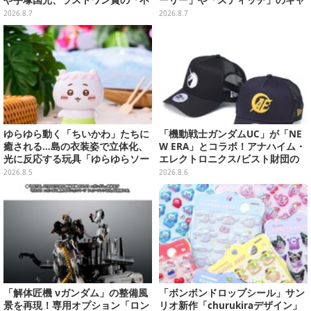
や手塚国光、ラストワン賞の「不
ーリー」や「スティッチ」のキャ
二周助 フィギュア」は開眼パーツ
ラを刺しゅうでデザイン
2026.8.7
2026.8.7
付き
ゆらゆら動く「ちいかわ」たちに
「機動戦士ガンダムUC」が「NE
癒される…島の衣装姿で立体化、
W ERA」とコラボ！アナハイム・
光に反応する玩具「ゆらゆらソー
エレクトロニクス/ビスト財団の
ラー」全8種が全国アミューズメ
キャップが予約開始
2026.8.5
2026.8.6
ント施設にて展開
「解体匠機 νガンダム」の整備風
「ボンボンドロップシール」サン
景を再現！専用オプション「ロン
リオ新作「churukiraデザイン」