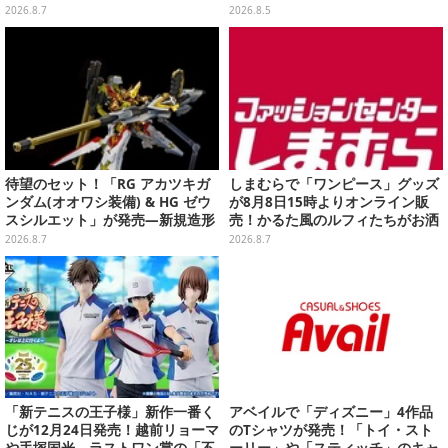
袋がプレバンで2次予約
ーマに、日常でも使いたくなるア
2026.8.7
2026.8.5
イテムがズラリ
待望のセット！「RG アカツキガ
しまむらで「ワンピース」グッズ
ンダム(オオワシ装備) & HG ゼウ
が8月8日15時よりオンライン販
スシルエット」が発売―新規造形
売！かるた風のルフィたちがお洒
の股関節強化パーツも付属
落なバッグや、チョッパーが可愛
2026.8.7
2026.8.7
いサンダルも
「新テニスの王子様」新作一番く
アベイルで「ディズニー」4作品
じが12月24日発売！越前リョーマ
のTシャツが発売！「トイ・スト