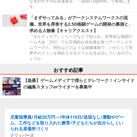
な見やすさや応答速度を、『Apex Legends』で体感しま
す。
「まずやってみる」がアークシステムワークスの流
儀。世界を席巻する2.5D格闘ゲームの開発の裏側と、
求める人物像【キャリアクエスト】
『ギルティギア』シリーズなどで知られ、世界的な格闘ゲ
ーム大会「EVO」でも圧倒的な存在感を放つアークシステ
ムワークス。同社はどのような組織体制で、いかにして世
界中のファンを熱狂させるゲームを生み出しているのでし
ょうか。
おすすめ記事
【急募】ゲームメディアで僕らとテレワーク！インサイド
の編集スタッフorライターを募集中
児童指導員/月給20万円～/年休110日/送迎なし/運動やゲー
ム、工作などを取り入れた療育/子どもたちが自分らしくい
られる居場所づくり
クリッパーズ