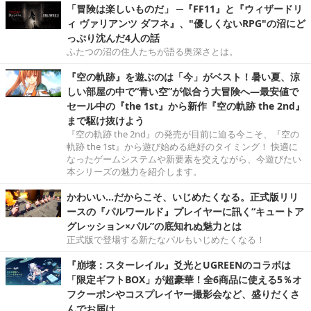
「冒険は楽しいものだ」 ─『FF11』と『ウィザードリ
ィ ヴァリアンツ ダフネ』、"優しくないRPG"の沼にど
っぷり沈んだ4人の話
ふたつの沼の住人たちが語る奥深さとは。
『空の軌跡』を遊ぶのは「今」がベスト！暑い夏、涼
しい部屋の中で“青い空”が似合う大冒険へ―最安値で
セール中の『the 1st』から新作『空の軌跡 the 2nd』
まで駆け抜けよう
『空の軌跡 the 2nd』の発売が目前に迫る今こそ、『空の
軌跡 the 1st』から遊び始める絶好のタイミング！ 快適に
なったゲームシステムや新要素を交えながら、今遊びたい
本シリーズの魅力を紹介します。
かわいい…だからこそ、いじめたくなる。正式版リリ
ースの『パルワールド』プレイヤーに訊く“キュートア
グレッション×パル”の底知れぬ魅力とは
正式版で登場する新たなパルもいじめたくなる！
『崩壊：スターレイル』爻光とUGREENのコラボは
「限定ギフトBOX」が超豪華！全6商品に使える5％オ
フクーポンやコスプレイヤー撮影会など、盛りだくさ
んでお届け