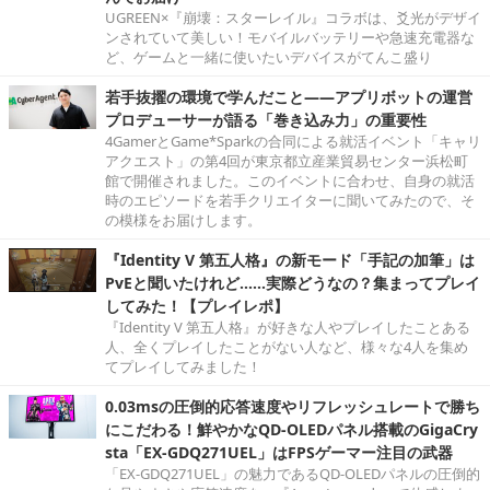
UGREEN×『崩壊：スターレイル』コラボは、爻光がデザイ
ンされていて美しい！モバイルバッテリーや急速充電器な
ど、ゲームと一緒に使いたいデバイスがてんこ盛り
若手抜擢の環境で学んだこと――アプリボットの運営
プロデューサーが語る「巻き込み力」の重要性
4GamerとGame*Sparkの合同による就活イベント「キャリ
アクエスト」の第4回が東京都立産業貿易センター浜松町
館で開催されました。このイベントに合わせ、自身の就活
時のエピソードを若手クリエイターに聞いてみたので、そ
の模様をお届けします。
『Identity V 第五人格』の新モード「手記の加筆」は
PvEと聞いたけれど……実際どうなの？集まってプレイ
してみた！【プレイレポ】
『Identity V 第五人格』が好きな人やプレイしたことある
人、全くプレイしたことがない人など、様々な4人を集め
てプレイしてみました！
0.03msの圧倒的応答速度やリフレッシュレートで勝ち
にこだわる！鮮やかなQD-OLEDパネル搭載のGigaCry
sta「EX-GDQ271UEL」はFPSゲーマー注目の武器
「EX-GDQ271UEL」の魅力であるQD-OLEDパネルの圧倒的