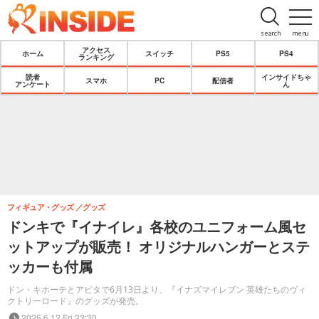
search
menu
アクセス
ホーム
スイッチ
PS5
PS4
ランキング
読者
インサイドちゃ
スマホ
PC
配信者
アンケート
ん
フィギュア・グッズ
グッズ
ドンキで『イナイレ』各校のユニフォーム風セ
ットアップが販売！ オリジナルハンガーとステ
ッカーも付属
ドン・キホーテとアピタで6月13日より、『イナズマイレブン 英雄たちのヴィ
クトリーロード』のグッズが発売。
2026.6.12 Fri 23:30