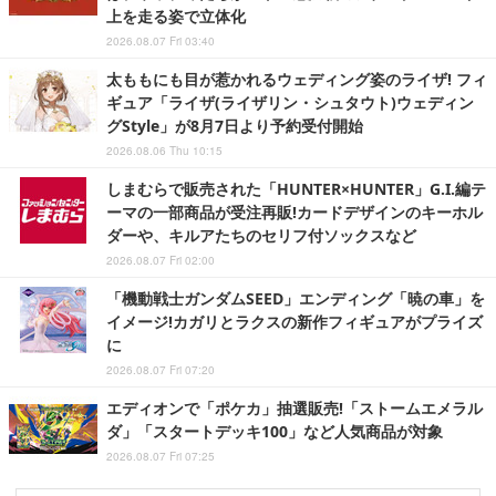
上を走る姿で立体化
2026.08.07 Fri 03:40
太ももにも目が惹かれるウェディング姿のライザ! フィ
ギュア「ライザ(ライザリン・シュタウト)ウェディン
グStyle」が8月7日より予約受付開始
2026.08.06 Thu 10:15
しまむらで販売された「HUNTER×HUNTER」G.I.編テ
ーマの一部商品が受注再販!カードデザインのキーホル
ダーや、キルアたちのセリフ付ソックスなど
2026.08.07 Fri 02:00
「機動戦士ガンダムSEED」エンディング「暁の車」を
イメージ!カガリとラクスの新作フィギュアがプライズ
に
2026.08.07 Fri 07:20
エディオンで「ポケカ」抽選販売!「ストームエメラル
ダ」「スタートデッキ100」など人気商品が対象
2026.08.07 Fri 07:25