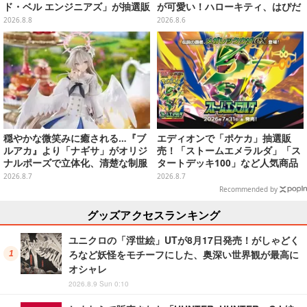
ド・ベル エンジニアズ」が抽選販
が可愛い！ハローキティ、はぴだ
売
んぶいなど全8種類が順次展開
2026.8.8
2026.8.6
穏やかな微笑みに癒される…『ブ
エディオンで「ポケカ」抽選販
ルアカ』より「ナギサ」がオリジ
売！「ストームエメラルダ」「ス
ナルポーズで立体化、清楚な制服
タートデッキ100」など人気商品
は白の彩色にこだわり
が対象
2026.8.7
2026.8.7
Recommended by
グッズアクセスランキング
ユニクロの「浮世絵」UTが8月17日発売！がしゃどく
ろなど妖怪をモチーフにした、奥深い世界観が最高に
オシャレ
2026.8.9 Sun 0:10