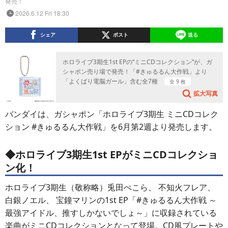
発売！
2026.6.12 Fri 18:30
シェア
ポスト
送る
ホロライブ3期生1st EPの“ミニCDコレクション”が、ガ
シャポン売り場で発売！「#きゅるるん大作戦」より
「よくばり電脳ガール」含む全7種
全 9 枚
拡大写真
バンダイは、ガシャポン「ホロライブ3期生 ミニCDコレク
ション #きゅるるん大作戦」を6月第2週より発売します。
◆ホロライブ3期生1st EPがミニCDコレクショ
ン化！
ホロライブ3期生（敬称略）兎田ぺこら、 不知火フレア、
白銀ノエル、 宝鐘マリンの1st EP「#きゅるるん大作戦 ～
最強アイドル、推すしかないでしょ～」に収録されている
楽曲がミニCDコレクションとなって登場。CD風プレートや