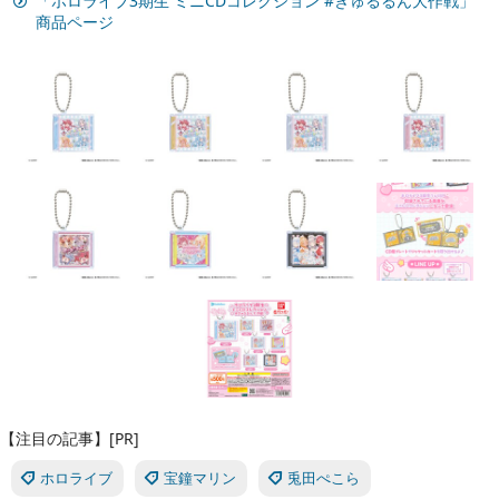
「ホロライブ3期生 ミニCDコレクション #きゅるるん大作戦」
商品ページ
【注目の記事】[PR]
ホロライブ
宝鐘マリン
兎田ぺこら