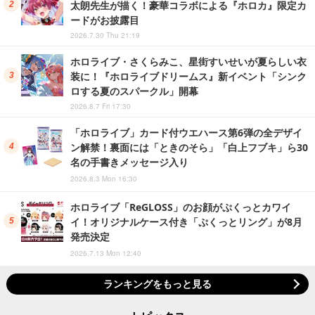
太朗先生が描く！豪華コラボによる『ホロカ』限定カ
ードがお披露目
2026.7.30 Thu 21:19
ホロライブ・さくらみこ、星街すいせいが夏らしい衣
装に！『ホロライブドリームス』新イベント「シンク
ロする夏のスパークル」開幕
2026.8.7 Fri 17:30
「ホロライブ」カード付ウエハース第6弾の全デザイ
ン解禁！裏面には「ときのそら」「白上フブキ」ら30
名の手書きメッセージ入り
2026.8.3 Mon 16:30
ホロライブ「ReGLOSS」のお顔がぷくっとカワイ
イ！オリジナルケース付き「ぷくっとリング」が8月
発売決定
2026.7.13 Mon 12:40
ランキングをもっと見る