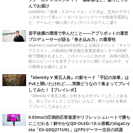
んでお届け
UGREEN×『崩壊：スターレイル』コラボは、爻光がデザイ
ンされていて美しい！モバイルバッテリーや急速充電器な
ど、ゲームと一緒に使いたいデバイスがてんこ盛り
若手抜擢の環境で学んだこと――アプリボットの運営
プロデューサーが語る「巻き込み力」の重要性
4GamerとGame*Sparkの合同による就活イベント「キャリ
アクエスト」の第4回が東京都立産業貿易センター浜松町
館で開催されました。このイベントに合わせ、自身の就活
時のエピソードを若手クリエイターに聞いてみたので、そ
の模様をお届けします。
『Identity V 第五人格』の新モード「手記の加筆」は
PvEと聞いたけれど……実際どうなの？集まってプレイ
してみた！【プレイレポ】
『Identity V 第五人格』が好きな人やプレイしたことある
人、全くプレイしたことがない人など、様々な4人を集め
てプレイしてみました！
0.03msの圧倒的応答速度やリフレッシュレートで勝ち
にこだわる！鮮やかなQD-OLEDパネル搭載のGigaCry
sta「EX-GDQ271UEL」はFPSゲーマー注目の武器