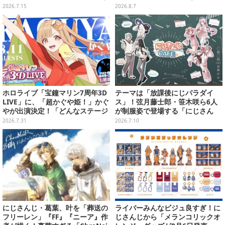
ったと明かす―「原因は自身の未
2026.7.15
2026.8.7
熟さと慢心」
ホロライブ「宝鐘マリン7周年3D
テーマは「放課後にじパラダイ
LIVE」に、「超かぐや姫！」かぐ
ス」！弦月藤士郎・笹木咲ら6人
やが出演決定！「どんなステージ
が制服姿で登場する「にじさん
になるか是非見に来てくださ
じ」×「スイパラ」コラボが8月14
2026.7.31
2026.7.10
い！」
日より開催
にじさんじ・葛葉、叶を「葬送の
ライバーみんなビジュ良すぎ！に
フリーレン」『FF』『ニーア』作
じさんじから「メランコリックオ