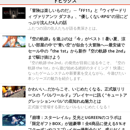
トピックス
「冒険は楽しいものだ」 ─『FF11』と『ウィザードリ
ィ ヴァリアンツ ダフネ』、"優しくないRPG"の沼にど
っぷり沈んだ4人の話
ふたつの沼の住人たちが語る奥深さとは。
『空の軌跡』を遊ぶのは「今」がベスト！暑い夏、涼
しい部屋の中で“青い空”が似合う大冒険へ―最安値で
セール中の『the 1st』から新作『空の軌跡 the 2nd』
まで駆け抜けよう
『空の軌跡 the 2nd』の発売が目前に迫る今こそ、『空の
軌跡 the 1st』から遊び始める絶好のタイミング！ 快適に
なったゲームシステムや新要素を交えながら、今遊びたい
本シリーズの魅力を紹介します。
かわいい…だからこそ、いじめたくなる。正式版リリ
ースの『パルワールド』プレイヤーに訊く“キュートア
グレッション×パル”の底知れぬ魅力とは
正式版で登場する新たなパルもいじめたくなる！
『崩壊：スターレイル』爻光とUGREENのコラボは
「限定ギフトBOX」が超豪華！全6商品に使える5％オ
フクーポンやコスプレイヤー撮影会など、盛りだくさ