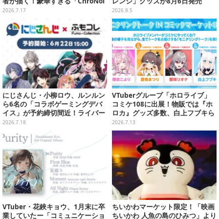
者が描く！豪華すぎる「ChroNoi
レンジ」グッズが8月6日発売
R」8周年イラストが公開
2026.7.17
2026.8.5
にじさんじ・小柳ロウ、ルンルン
VTuberグループ「ホロライブ」
ら6名の「コラボゲーミングデバ
コミケ108に出展！物販では『ホ
イス」が予約締切間近！ライバー
ロカ』グッズ多数、白上フブキら
完全監修のキーボード等をライン
4人のモニタリングトークもお届
2026.7.18
2026.7.13
ナップ
け
VTuber・花鋏キョウ、1月末に卒
ちいかわマーケット限定！「映画
業していたー「コミュニケーショ
ちいかわ 人魚の島のひみつ」より