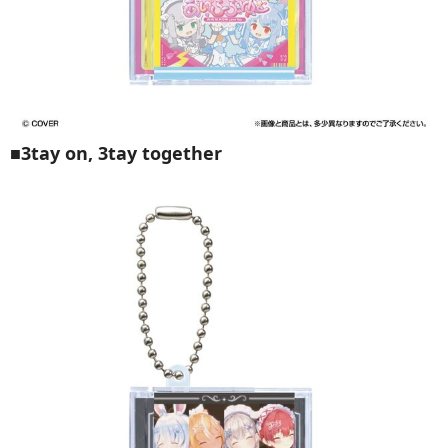
■
3tay on, 3tay together