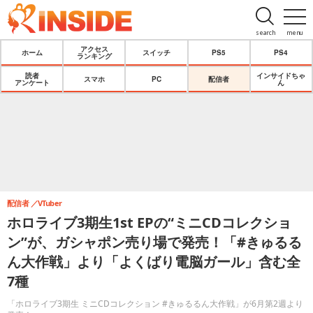
search
menu
アクセス
ホーム
スイッチ
PS5
PS4
ランキング
読者
インサイドちゃ
スマホ
PC
配信者
アンケート
ん
配信者
VTuber
ホロライブ3期生1st EPの“ミニCDコレクショ
ン”が、ガシャポン売り場で発売！「#きゅるる
ん大作戦」より「よくばり電脳ガール」含む全
7種
「ホロライブ3期生 ミニCDコレクション #きゅるるん大作戦」が6月第2週より