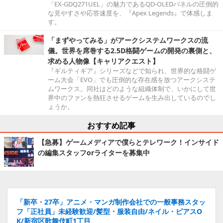
「EX-GDQ271UEL」の魅力であるQD-OLEDパネルの圧倒的
な見やすさや応答速度を、『Apex Legends』で体感しま
す。
「まずやってみる」がアークシステムワークスの流
儀。世界を席巻する2.5D格闘ゲームの開発の裏側と、
求める人物像【キャリアクエスト】
『ギルティギア』シリーズなどで知られ、世界的な格闘ゲ
ーム大会「EVO」でも圧倒的な存在感を放つアークシステ
ムワークス。同社はどのような組織体制で、いかにして世
界中のファンを熱狂させるゲームを生み出しているのでし
ょうか。
おすすめ記事
【急募】ゲームメディアで僕らとテレワーク！インサイド
の編集スタッフorライターを募集中
「新卒・27卒」アニメ・マンガ制作会社での一般事務スタッ
フ「正社員」未経験歓迎/髪型・服装自由/ネイル・ピアスO
K/新宿区歌舞伎町1丁目