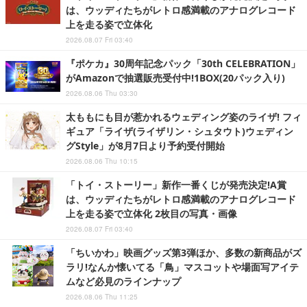
は、ウッディたちがレトロ感満載のアナログレコード
上を走る姿で立体化
2026.08.07 Fri 03:40
『ポケカ』30周年記念パック「30th CELEBRATION」
がAmazonで抽選販売受付中!1BOX(20パック入り)
2026.08.06 Thu 03:30
太ももにも目が惹かれるウェディング姿のライザ! フィ
ギュア「ライザ(ライザリン・シュタウト)ウェディン
グStyle」が8月7日より予約受付開始
2026.08.06 Thu 10:15
「トイ・ストーリー」新作一番くじが発売決定!A賞
は、ウッディたちがレトロ感満載のアナログレコード
上を走る姿で立体化 2枚目の写真・画像
2026.08.07 Fri 03:40
「ちいかわ」映画グッズ第3弾ほか、多数の新商品がズ
ラリ!なんか懐いてる「鳥」マスコットや場面写アイテ
ムなど必見のラインナップ
2026.08.06 Thu 11:25