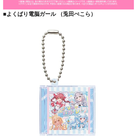
■
よくばり電脳ガール （兎田ぺこら）