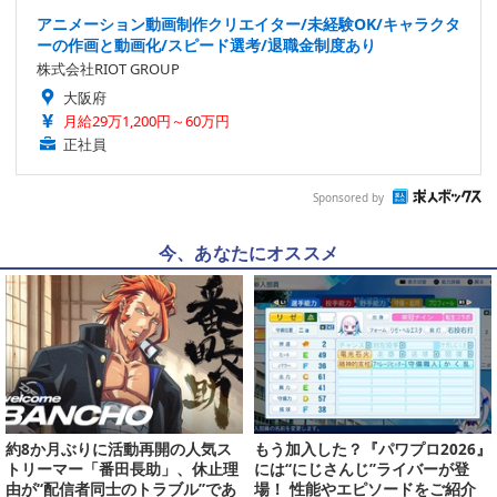
アニメーション動画制作クリエイター/未経験OK/キャラクタ
ーの作画と動画化/スピード選考/退職金制度あり
株式会社RIOT GROUP
大阪府
月給29万1,200円～60万円
正社員
Sponsored by
今、あなたにオススメ
約8か月ぶりに活動再開の人気ス
もう加入した？『パワプロ2026』
トリーマー「番田長助」、休止理
には“にじさんじ”ライバーが登
由が“配信者同士のトラブル”であ
場！ 性能やエピソードをご紹介