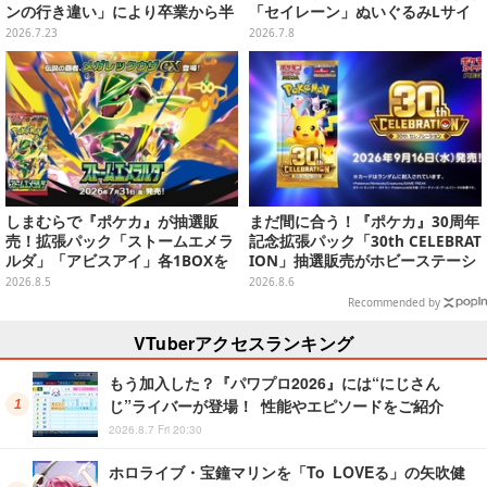
ンの行き違い」により卒業から半
「セイレーン」ぬいぐるみLサイ
年後に発表
ズが7月24日より予約開始
2026.7.23
2026.7.8
しまむらで『ポケカ』が抽選販
まだ間に合う！『ポケカ』30周年
売！拡張パック「ストームエメラ
記念拡張パック「30th CELEBRAT
ルダ」「アビスアイ」各1BOXを
ION」抽選販売がホビーステーシ
ラインナップ
ョンで実施中、8月6日まで
2026.8.5
2026.8.6
Recommended by
VTuberアクセスランキング
もう加入した？『パワプロ2026』には“にじさん
じ”ライバーが登場！ 性能やエピソードをご紹介
2026.8.7 Fri 20:30
ホロライブ・宝鐘マリンを「To LOVEる」の矢吹健