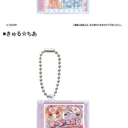
■
きゅる☆ちあ