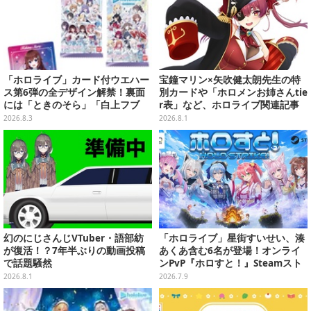
「ホロライブ」カード付ウエハー
宝鐘マリン×矢吹健太朗先生の特
ス第6弾の全デザイン解禁！裏面
別カードや「ホロメンお姉さんtie
には「ときのそら」「白上フブ
r表」など、ホロライブ関連記事
キ」ら30名の手書きメッセージ入
をひとまとめ！【2026年7月版】
2026.8.3
2026.8.1
り
幻のにじさんじVTuber・語部紡
「ホロライブ」星街すいせい、湊
が復活！？7年半ぶりの動画投稿
あくあ含む6名が登場！オンライ
で話題騒然
ンPvP『ホロすと！』Steamスト
アページ公開、プレイテスター募
2026.8.1
2026.7.9
集開始