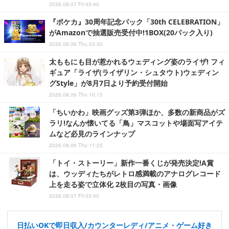
2026.08.07 Fri 03:40
『ポケカ』30周年記念パック「30th CELEBRATION」
がAmazonで抽選販売受付中!1BOX(20パック入り)
2026.08.06 Thu 03:30
太ももにも目が惹かれるウェディング姿のライザ! フィ
ギュア「ライザ(ライザリン・シュタウト)ウェディン
グStyle」が8月7日より予約受付開始
2026.08.06 Thu 10:15
「ちいかわ」映画グッズ第3弾ほか、多数の新商品がズ
ラリ!なんか懐いてる「鳥」マスコットや場面写アイテ
ムなど必見のラインナップ
2026.08.06 Thu 11:25
「トイ・ストーリー」新作一番くじが発売決定!A賞
は、ウッディたちがレトロ感満載のアナログレコード
上を走る姿で立体化 2枚目の写真・画像
2026.08.07 Fri 03:40
日払いOKで即日収入/カウンターレディ/アニメ・ゲーム好き