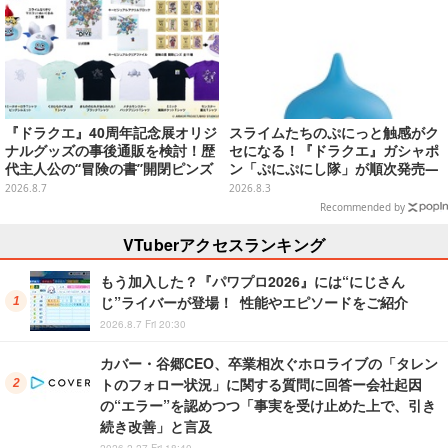
『ドラクエ』40周年記念展オリジ
スライムたちのぷにっと触感がク
ナルグッズの事後通販を検討！歴
セになる！『ドラクエ』ガシャポ
代主人公の“冒険の書”開閉ピンズ
ン「ぷにぷにし隊」が順次発売―
をはじめ、ユニークなＴシャツや
全4種ではぐれメタルは固め
2026.8.7
2026.8.3
雑貨など
Recommended by
VTuberアクセスランキング
もう加入した？『パワプロ2026』には“にじさん
じ”ライバーが登場！ 性能やエピソードをご紹介
2026.8.7 Fri 20:30
カバー・谷郷CEO、卒業相次ぐホロライブの「タレン
トのフォロー状況」に関する質問に回答ー会社起因
の“エラー”を認めつつ「事実を受け止めた上で、引き
続き改善」と言及