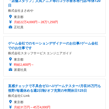
「店舗スタッフ」人気アニメ等のコラボ香水専門店/年休120
日
株式会社まさめや
東京都
月給22万4,000円～28万1,250円
正社員
ゲーム会社でのモーションデザイナーのお仕事/ゲーム会社
でのお仕事です
株式会社スタッフサービス エンジニアガイド
東京都
時給2,400円～
派遣社員
直感チェックで不具合ゼロへ!/ゲームテスター/月収35万円も
視野/毎週休める週2日制/オフ充実の年間休日125日
株式会社C-Link
東京都
月給31万円～45万4,000円