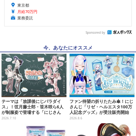
東京都
月給70万円
業務委託
Sponsored by
今、あなたにオススメ
テーマは「放課後にじパラダイ
ファン待望の折りたたみ傘！にじ
ス」！弦月藤士郎・笹木咲ら6人
さんじ「リゼ・ヘルエスタ100万
が制服姿で登場する「にじさん
人記念グッズ」が受注販売開始
じ」×「スイパラ」コラボが8月14
2026.7.10
2026.8.6
日より開催