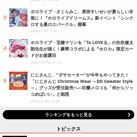
2026.2.27 Fri 18:40
ホロライブ・さくらみこ、星街すいせいが夏らしい衣
装に！『ホロライブドリームス』新イベント「シンク
ロする夏のスパークル」開幕
2026.8.7 Fri 17:30
ホロライブ・宝鐘マリンを「To LOVEる」の矢吹健太
朗先生が描く！豪華コラボによる『ホロカ』限定カー
ドがお披露目
2026.7.30 Thu 21:19
にじさんじ、"ダサセーター"が今年もやってきた！
「にじさんじ Christmas Wear ～DD Sweater Style
～」グッズが受注販売へ―狂蘭メロコも「何からツッ
コめばいい」と困惑
2026.8.3 Mon 15:05
ランキングをもっと見る
トピックス