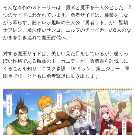
そんな本作のストーリーは、勇者と魔王を主人公とした、2
つのサイドにわかれています。勇者サイドは、農業をしな
がら暮らす、筋トレが趣味の主人公「勇者リト」が、聖騎
士フレン、魔法使いサンゴ、エルフのチャイカ、の3人のな
かまを引き連れて魔王討伐へ。
対する魔王サイドは、美しい見た目をしているが、怒りっ
ぽい性格である魔族の王「カエデ」が、勇者自ら討伐しに
くることを知り、キズク参謀、Dr.ミラン、策士ジョー、軍
団長でび、とともに勇者撃退に動き出します。