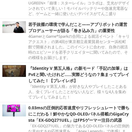
UGREEN×『崩壊：スターレイル』コラボは、爻光がデザイ
ンされていて美しい！モバイルバッテリーや急速充電器な
ど、ゲームと一緒に使いたいデバイスがてんこ盛り
若手抜擢の環境で学んだこと――アプリボットの運営
プロデューサーが語る「巻き込み力」の重要性
4GamerとGame*Sparkの合同による就活イベント「キャリ
アクエスト」の第4回が東京都立産業貿易センター浜松町
館で開催されました。このイベントに合わせ、自身の就活
時のエピソードを若手クリエイターに聞いてみたので、そ
の模様をお届けします。
『Identity V 第五人格』の新モード「手記の加筆」は
PvEと聞いたけれど……実際どうなの？集まってプレイ
してみた！【プレイレポ】
『Identity V 第五人格』が好きな人やプレイしたことある
人、全くプレイしたことがない人など、様々な4人を集め
てプレイしてみました！
0.03msの圧倒的応答速度やリフレッシュレートで勝ち
にこだわる！鮮やかなQD-OLEDパネル搭載のGigaCry
sta「EX-GDQ271UEL」はFPSゲーマー注目の武器
「EX-GDQ271UEL」の魅力であるQD-OLEDパネルの圧倒的
な見やすさや応答速度を、『Apex Legends』で体感しま