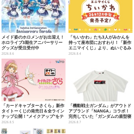
メイド姿のホロメンがお出迎え！
「ちいかわ」たち3人がみかんを
ホロライブ3期生アニバーサリー
持って座布団におすわり！「新作
グッズが受注受付中
エニマイくじ」より、ぬいぐるみ
画像が初公開
2026.8.6
2026.8.4
「カードキャプターさくら」新作
「機動戦士ガンダム」がアウトド
タイトーくじの発売日＆全ライン
アブランド「NANGA」コラボ！
ナップ公開！"メイクアップ"をテ
完売していた「ガンダムの盾型寝
ーマに、日常でも使いたくなるア
袋」も2次受注開始
2026.8.5
2026.8.7
イテムがズラリ