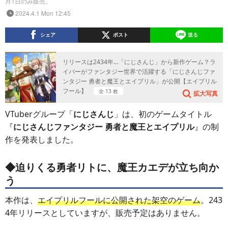
月1日のみ販売。
2024.4.1 Mon 12:45
シェア
ポスト
送る
リリースは2434年…「にじさんじ」から新作ゲーム？ラ
イバーがファンタジー世界で活躍する「にじさんじファ
ンタジー 勇者と魔王とエイプリル」が公開【エイプリル
フール】
全 13 枚
拡大写真
VTuberグループ「
にじさんじ
」は、初のゲームタイトル
『
にじさんじファンタジー 勇者と魔王とエイプリル
』の制
作を発表しました。
◆迫りくる勇者リトに、魔王カエデが立ち向か
う
本作は、
エイプリルフールに公開された架空のゲーム
。243
4年リリースとしていますが、販売予定はありません。