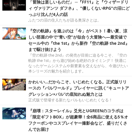
「冒険は楽しいものだ」 ─『FF11』と『ウィザードリ
ィ ヴァリアンツ ダフネ』、"優しくないRPG"の沼にど
っぷり沈んだ4人の話
ふたつの沼の住人たちが語る奥深さとは。
『空の軌跡』を遊ぶのは「今」がベスト！暑い夏、涼
しい部屋の中で“青い空”が似合う大冒険へ―最安値で
セール中の『the 1st』から新作『空の軌跡 the 2nd』
まで駆け抜けよう
『空の軌跡 the 2nd』の発売が目前に迫る今こそ、『空の
軌跡 the 1st』から遊び始める絶好のタイミング！ 快適に
なったゲームシステムや新要素を交えながら、今遊びたい
本シリーズの魅力を紹介します。
かわいい…だからこそ、いじめたくなる。正式版リリ
ースの『パルワールド』プレイヤーに訊く“キュートア
グレッション×パル”の底知れぬ魅力とは
正式版で登場する新たなパルもいじめたくなる！
『崩壊：スターレイル』爻光とUGREENのコラボは
「限定ギフトBOX」が超豪華！全6商品に使える5％オ
フクーポンやコスプレイヤー撮影会など、盛りだくさ
んでお届け