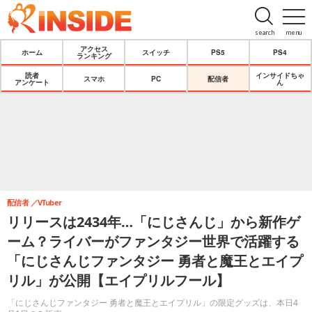
search
menu
アクセス
ホーム
スイッチ
PS5
PS4
ランキング
読者
インサイドちゃ
スマホ
PC
配信者
アンケート
ん
配信者
VTuber
リリースは2434年…「にじさんじ」から新作ゲ
ーム？ライバーがファンタジー世界で活躍する
「にじさんじファンタジー 勇者と魔王とエイプ
リル」が公開【エイプリルフール】
「にじさんじファンタジー 勇者と魔王とエイプリル」の限定グッズは、本日4