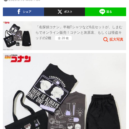
シェア
ポスト
送る
「名探偵コナン」半袖Tシャツなど6点セットが、しまむ
らでオンライン販売！コナンと灰原哀、もしくは怪盗キ
ッドの2種
全 20 枚
拡大写真