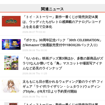
関連ニュース
「トイ・ストーリー」新作一番くじが発売決定!A賞
は、ウッディたちがレトロ感満載のアナログレコード
上を走る姿で立体化
2026.08.07 Fri 03:40
『ポケカ』30周年記念パック「30th CELEBRATION」
がAmazonで抽選販売受付中!1BOX(20パック入り)
2026.08.06 Thu 03:30
「ちいかわ」映画グッズ第3弾ほか、多数の新商品がズ
ラリ!なんか懐いてる「鳥」マスコットや場面写アイテ
ムなど必見のラインナップ
2026.08.06 Thu 11:25
太ももにも目が惹かれるウェディング姿のライザ! フィ
ギュア「ライザ(ライザリン・シュタウト)ウェディン
グStyle」が8月7日より予約受付開始
2026.08.06 Thu 10:15
「トイ・ストーリー」新作一番くじが発売決定!A賞