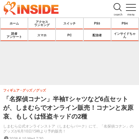
search
menu
アクセス
ホーム
スイッチ
PS5
PS4
ランキング
読者
インサイドちゃ
スマホ
PC
配信者
アンケート
ん
フィギュア・グッズ
グッズ
「名探偵コナン」半袖Tシャツなど6点セット
が、しまむらでオンライン販売！コナンと灰原
哀、もしくは怪盗キッドの2種
しまむら公式オンラインストア（しまむらパーク）にて、「名探偵コナン」の
グッズが6月10日15時より予約販売！
2026.6.10 Wed 7:30