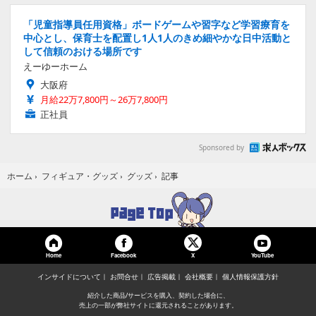
「児童指導員任用資格」ボードゲームや習字など学習療育を
中心とし、保育士を配置し1人1人のきめ細やかな日中活動と
して信頼のおける場所です
えーゆーホーム
大阪府
月給22万7,800円～26万7,800円
正社員
Sponsored by
記事
ホーム
›
フィギュア・グッズ
›
グッズ
›
Home
Facebook
YouTube
X
インサイドについて
お問合せ
広告掲載
会社概要
個人情報保護方針
紹介した商品/サービスを購入、契約した場合に、
売上の一部が弊社サイトに還元されることがあります。