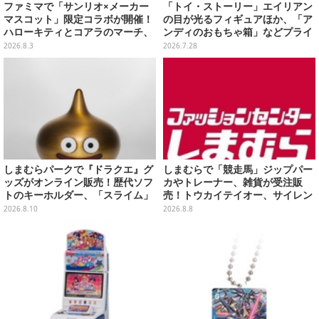
ファミマで「サンリオ×メーカー
「トイ・ストーリー」エイリアン
マスコット」限定コラボが開催！
の目が光るフィギュアほか、「ア
ハローキティとコアラのマーチ、
ンディのおもちゃ箱」などプライ
ハンギョドンと出前坊やなど全26
ズが8月順次展開！
2026.8.3
2026.7.28
キャラが夢の共演
しまむらパークで『ドラクエ』グ
しまむらで「競走馬」ジップパー
ッズがオンライン販売！歴代ソフ
カやトレーナー、雑貨が受注販
トのキーホルダー、「スライム」
売！トウカイテイオー、サイレン
「ロトの剣&盾」などのメタルフ
ススズカなど名馬をデザイン
2026.8.10
2026.8.8
ィギュアも