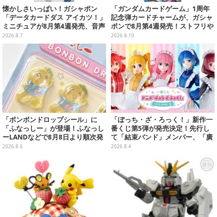
懐かしさいっぱい！ガシャポン
「ガンダムカードゲーム」1周年
「データカードダス アイカツ！」
記念弾カードチャームが、ガシャ
ミニチュアが8月第4週発売、音声
ポンで8月第4週発売！ストフリや
が流れる特別仕様も当たる
νガンダム、キラ・ヤマトなど全2
2026.8.7
2026.8.10
0種
「ボンボンドロップシール」に
「ぼっち・ざ・ろっく！」新作一
「ふなっしー」が登場！ふなっし
番くじ第5弾が発売決定！先行し
ーLANDなどで8月8日より順次発
て「結束バンド」メンバー、「廣
売
井きくり」のメイド衣装フィギュ
2026.8.6
2026.8.4
アを公開