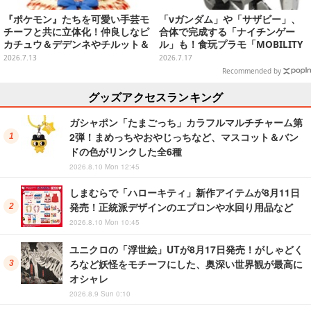
『ポケモン』たちを可愛い手芸モ
「νガンダム」や「サザビー」、
チーフと共に立体化！仲良しなピ
合体で完成する「ナイチンゲー
カチュウ＆デデンネやチルット＆
ル」も！食玩プラモ「MOBILITY
ウールーなど全6種
JOINT GUNDAM」第13弾が12月
2026.7.13
2026.7.17
発売
Recommended by
グッズアクセスランキング
ガシャポン「たまごっち」カラフルマルチチャーム第
2弾！まめっちやおやじっちなど、マスコット＆バン
ドの色がリンクした全6種
2026.8.10 Mon 12:45
しまむらで「ハローキティ」新作アイテムが8月11日
発売！正統派デザインのエプロンや水回り用品など
2026.8.10 Mon 10:45
ユニクロの「浮世絵」UTが8月17日発売！がしゃどく
ろなど妖怪をモチーフにした、奥深い世界観が最高に
オシャレ
2026.8.9 Sun 0:10