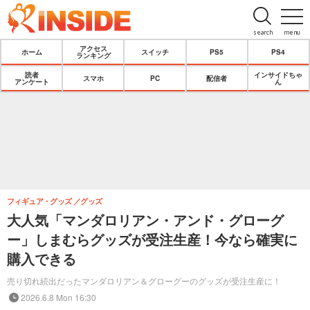
search
menu
アクセス
ホーム
スイッチ
PS5
PS4
ランキング
読者
インサイドちゃ
スマホ
PC
配信者
アンケート
ん
フィギュア・グッズ
グッズ
大人気「マンダロリアン・アンド・グローグ
ー」しまむらグッズが受注生産！今なら確実に
購入できる
売り切れ続出だったマンダロリアン＆グローグーのグッズが受注生産に！
2026.6.8 Mon 16:30