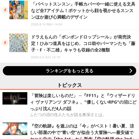
「パペットスンスン」手帳カバーや一緒に使える文具
など全7アイテム！ポケットから顔を覗かせるスンス
ンほか遊び心満載のデザイン
2026.8.10 Mon 14:00
ドラえもんの「ボンボンドロップシール」が発売決
定！ひみつ道具をはじめ、コロ助やパーマンたち「藤
子・F・不二雄」キャラも収録の全2種類
2026.8.9 Sun 14:15
ランキングをもっと見る
トピックス
「冒険は楽しいものだ」 ─『FF11』と『ウィザードリ
ィ ヴァリアンツ ダフネ』、"優しくないRPG"の沼にど
っぷり沈んだ4人の話
ふたつの沼の住人たちが語る奥深さとは。
『空の軌跡』を遊ぶのは「今」がベスト！暑い夏、涼
しい部屋の中で“青い空”が似合う大冒険へ―最安値で
セール中の『the 1st』から新作『空の軌跡 the 2nd』