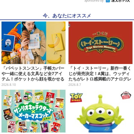
Sponsored by
今、あなたにオススメ
「パペットスンスン」手帳カバー
「トイ・ストーリー」新作一番く
や一緒に使える文具など全7アイ
じが発売決定！A賞は、ウッディ
テム！ポケットから顔を覗かせる
たちがレトロ感満載のアナログレ
スンスンほか遊び心満載のデザイ
コード上を走る姿で立体化
2026.8.10
2026.8.7
ン