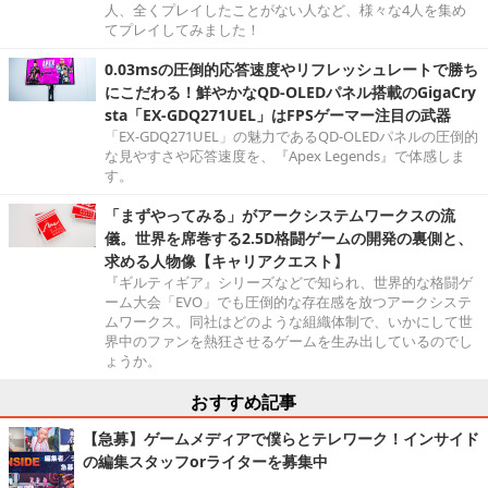
人、全くプレイしたことがない人など、様々な4人を集め
てプレイしてみました！
0.03msの圧倒的応答速度やリフレッシュレートで勝ち
にこだわる！鮮やかなQD-OLEDパネル搭載のGigaCry
sta「EX-GDQ271UEL」はFPSゲーマー注目の武器
「EX-GDQ271UEL」の魅力であるQD-OLEDパネルの圧倒的
な見やすさや応答速度を、『Apex Legends』で体感しま
す。
「まずやってみる」がアークシステムワークスの流
儀。世界を席巻する2.5D格闘ゲームの開発の裏側と、
求める人物像【キャリアクエスト】
『ギルティギア』シリーズなどで知られ、世界的な格闘ゲ
ーム大会「EVO」でも圧倒的な存在感を放つアークシステ
ムワークス。同社はどのような組織体制で、いかにして世
界中のファンを熱狂させるゲームを生み出しているのでし
ょうか。
おすすめ記事
【急募】ゲームメディアで僕らとテレワーク！インサイド
の編集スタッフorライターを募集中