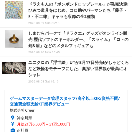
ドラえもんの「ボンボンドロップシール」が発売決定!
ひみつ道具をはじめ、コロ助やパーマンたち「藤子・
F・不二雄」キャラも収録の全2種類
2026.08.09 Sun 05:15
しまむらパークで『ドラクエ』グッズがオンライン販
売!歴代ソフトのキーホルダー、「スライム」「ロトの
剣&盾」などのメタルフィギュアも
2026.08.10 Mon 05:45
ユニクロの「浮世絵」UTが8月17日発売!がしゃどくろ
など妖怪をモチーフにした、奥深い世界観が最高にオ
シャレ
2026.08.08 Sat 15:10
ゲームマスターデータ管理スタッフ/高卒以上OK/資格不問/
交通費全額支給/IT業界デビュー
株式会社Creer
神奈川県
月給21万6,500円～31万5,000円
正社員