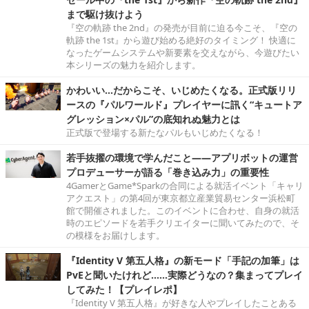
まで駆け抜けよう
『空の軌跡 the 2nd』の発売が目前に迫る今こそ、『空の
軌跡 the 1st』から遊び始める絶好のタイミング！ 快適に
なったゲームシステムや新要素を交えながら、今遊びたい
本シリーズの魅力を紹介します。
かわいい…だからこそ、いじめたくなる。正式版リリ
ースの『パルワールド』プレイヤーに訊く“キュートア
グレッション×パル”の底知れぬ魅力とは
正式版で登場する新たなパルもいじめたくなる！
若手抜擢の環境で学んだこと――アプリボットの運営
プロデューサーが語る「巻き込み力」の重要性
4GamerとGame*Sparkの合同による就活イベント「キャリ
アクエスト」の第4回が東京都立産業貿易センター浜松町
館で開催されました。このイベントに合わせ、自身の就活
時のエピソードを若手クリエイターに聞いてみたので、そ
の模様をお届けします。
『Identity V 第五人格』の新モード「手記の加筆」は
PvEと聞いたけれど……実際どうなの？集まってプレイ
してみた！【プレイレポ】
『Identity V 第五人格』が好きな人やプレイしたことある