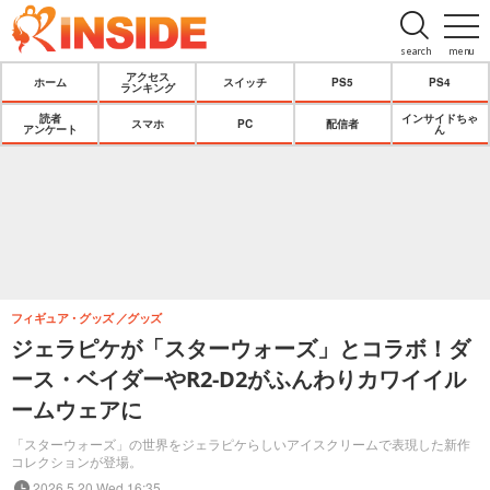
search
menu
アクセス
ホーム
スイッチ
PS5
PS4
ランキング
読者
インサイドちゃ
スマホ
PC
配信者
アンケート
ん
フィギュア・グッズ
グッズ
ジェラピケが「スターウォーズ」とコラボ！ダ
ース・ベイダーやR2-D2がふんわりカワイイル
ームウェアに
「スターウォーズ」の世界をジェラピケらしいアイスクリームで表現した新作
コレクションが登場。
2026.5.20 Wed 16:35