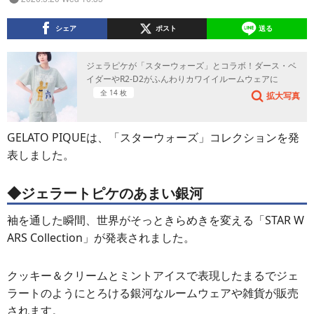
シェア
ポスト
送る
ジェラピケが「スターウォーズ」とコラボ！ダース・ベ
イダーやR2-D2がふんわりカワイイルームウェアに
全 14 枚
拡大写真
GELATO PIQUEは、「スターウォーズ」コレクションを発
表しました。
◆ジェラートピケのあまい銀河
袖を通した瞬間、世界がそっときらめきを変える「STAR W
ARS Collection」が発表されました。
クッキー＆クリームとミントアイスで表現したまるでジェ
ラートのようにとろける銀河なルームウェアや雑貨が販売
されます。