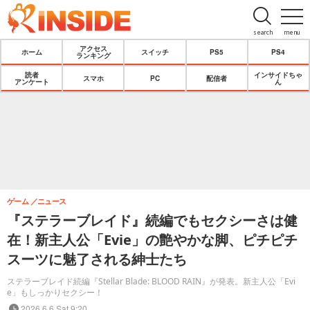
search
menu
アクセス
ホーム
スイッチ
PS5
PS4
ランキング
読者
インサイドちゃ
スマホ
PC
配信者
アンケート
ん
ゲーム
ニュース
『ステラーブレイド』続編でもセクシーさは健
在！新主人公「Evie」の艶やかな脚、ピチピチ
スーツに魅了される紳士たち
ステラーブレイド続編『Stellar Blade: BLOOD RAIN』が発表。新主人公「Evi
e」もしっかりセクシー！
2026.6.6 Sat 9:20