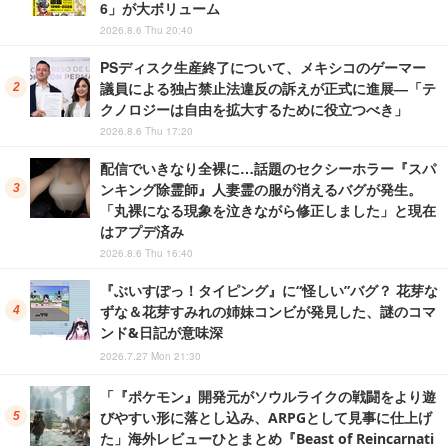
6」が大ボリューム
2026.8.6 Thu 20:40
PSディスク生産終了について、メキシコのゲーマー
議員による独占禁止法違反の訴えが正式に進展―「テ
クノロジーは自由を拡大するために役立つべき」
2026.8.6 Thu 17:20
配信でいきなり全裸に…話題のセクシーホラー『スパ
ンキング除霊師』人妻霊の服が消えるバグが発生。
「丸裸になる現象を泣きながら修正しました」と現在
はアプデ済み
2026.8.6 Thu 16:40
『ぶいすぽっ！タイピング』に“怪しい”バグ？ 花芽な
ずな＆花芽すみれの姉妹コンビが発見した、謎のコマ
ンド&日記が意味深
2026.7.27 Mon 21:30
「『ポケモン』開発元がソウルライクの戦闘をより遊
びやすい形に落とし込み、ARPGとして見事に仕上げ
た」海外レビューひとまとめ『Beast of Reincarnati