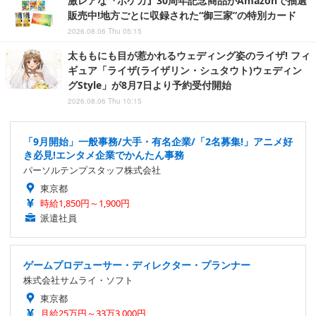
激レアな『ポケカ』30周年記念商品がAmazonで抽選
販売中!地方ごとに収録された“御三家”の特別カード
2026.08.06 Thu 05:15
太ももにも目が惹かれるウェディング姿のライザ! フィ
ギュア「ライザ(ライザリン・シュタウト)ウェディン
グStyle」が8月7日より予約受付開始
2026.08.06 Thu 10:15
「9月開始」一般事務/大手・有名企業/「2名募集!」アニメ好
き必見!エンタメ企業でかんたん事務
パーソルテンプスタッフ株式会社
東京都
時給1,850円～1,900円
派遣社員
ゲームプロデューサー・ディレクター・プランナー
株式会社サムライ・ソフト
東京都
月給25万円～33万3,000円