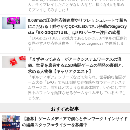
人、全くプレイしたことがない人など、様々な4人を集め
てプレイしてみました！
0.03msの圧倒的応答速度やリフレッシュレートで勝ち
にこだわる！鮮やかなQD-OLEDパネル搭載のGigaCry
sta「EX-GDQ271UEL」はFPSゲーマー注目の武器
「EX-GDQ271UEL」の魅力であるQD-OLEDパネルの圧倒的
な見やすさや応答速度を、『Apex Legends』で体感しま
す。
「まずやってみる」がアークシステムワークスの流
儀。世界を席巻する2.5D格闘ゲームの開発の裏側と、
求める人物像【キャリアクエスト】
『ギルティギア』シリーズなどで知られ、世界的な格闘ゲ
ーム大会「EVO」でも圧倒的な存在感を放つアークシステ
ムワークス。同社はどのような組織体制で、いかにして世
界中のファンを熱狂させるゲームを生み出しているのでし
ょうか。
おすすめ記事
【急募】ゲームメディアで僕らとテレワーク！インサイド
の編集スタッフorライターを募集中