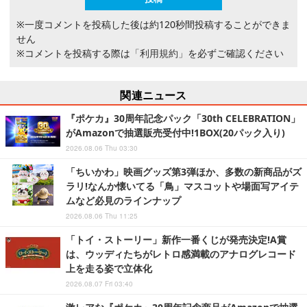
※一度コメントを投稿した後は約120秒間投稿することができま
せん
※コメントを投稿する際は
「利用規約」
を必ずご確認ください
関連ニュース
『ポケカ』30周年記念パック「30th CELEBRATION」
がAmazonで抽選販売受付中!1BOX(20パック入り)
2026.08.06 Thu 03:30
「ちいかわ」映画グッズ第3弾ほか、多数の新商品がズ
ラリ!なんか懐いてる「鳥」マスコットや場面写アイテ
ムなど必見のラインナップ
2026.08.06 Thu 11:25
「トイ・ストーリー」新作一番くじが発売決定!A賞
は、ウッディたちがレトロ感満載のアナログレコード
上を走る姿で立体化
2026.08.07 Fri 03:40