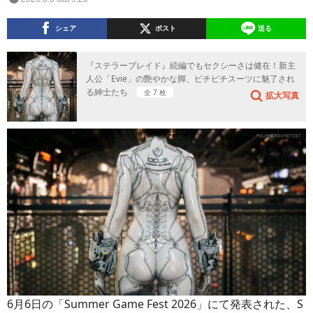
シェア
ポスト
送る
『ステラーブレイド』続編でもセクシーさは健在！新主
人公「Evie」の艶やかな脚、ピチピチスーツに魅了され
る紳士たち
全 7 枚
拡大写真
6月6日の「Summer Game Fest 2026」にて発表された、S