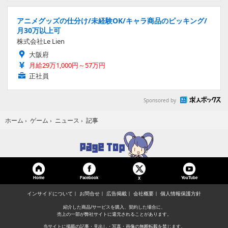
アニメグッズの仕分け/未経験OK/キャラ商品のピッキング/
月30万以上可
株式会社Le Lien
大阪府
月給29万1,000円～57万円
正社員
Sponsored by
記事
ホーム
›
ゲーム
›
ニュース
›
Home
Facebook
YouTube
X
インサイドについて
お問合せ
広告掲載
会社概要
個人情報保護方針
紹介した商品/サービスを購入、契約した場合に、
売上の一部が弊社サイトに還元されることがあります。
当サイトに掲載の記事・見出し・写真・画像の無断転載を禁じます。