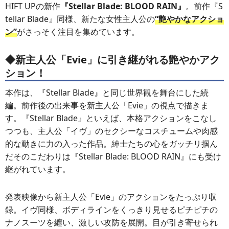
HIFT UPの新作
『Stellar Blade: BLOOD RAIN』
。前作『S
tellar Blade』同様、新たな女性主人公の
“艶やかなアクショ
ン”
がさっそく注目を集めています。
◆新主人公「Evie」に引き継がれる艶やかアク
ション！
本作は、『Stellar Blade』と同じ世界観を舞台にした続
編。前作後の出来事を新主人公「Evie」の視点で描きま
す。『Stellar Blade』といえば、本格アクションをこなし
つつも、主人公「イヴ」のセクシーなコスチュームや肉感
的な動きに力の入った作品。紳士たちの心をガッチリ掴ん
だそのこだわりは『Stellar Blade: BLOOD RAIN』にも受け
継がれています。
発表映像から新主人公「Evie」のアクションをたっぷり収
録。イヴ同様、ボディラインをくっきり見せるピチピチの
ナノスーツを纏い、激しい攻防を展開。目が引き寄せられ