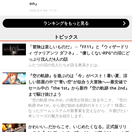
on』
2026.8.4 Tue 17:10
ランキングをもっと見る
トピックス
「冒険は楽しいものだ」 ─『FF11』と『ウィザードリ
ィ ヴァリアンツ ダフネ』、"優しくないRPG"の沼にど
っぷり沈んだ4人の話
ふたつの沼の住人たちが語る奥深さとは。
『空の軌跡』を遊ぶのは「今」がベスト！暑い夏、涼
しい部屋の中で“青い空”が似合う大冒険へ―最安値で
セール中の『the 1st』から新作『空の軌跡 the 2nd』
まで駆け抜けよう
『空の軌跡 the 2nd』の発売が目前に迫る今こそ、『空の
軌跡 the 1st』から遊び始める絶好のタイミング！ 快適に
なったゲームシステムや新要素を交えながら、今遊びたい
本シリーズの魅力を紹介します。
かわいい…だからこそ、いじめたくなる。正式版リリ