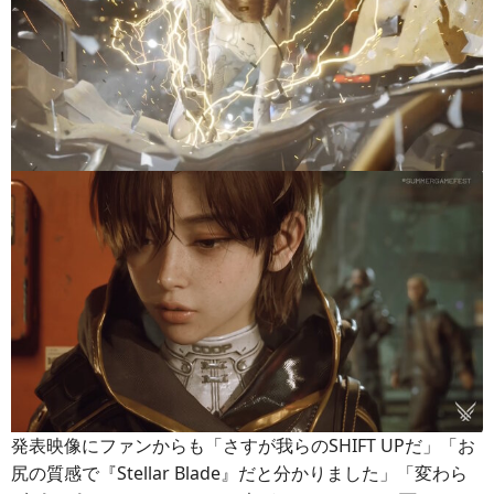
発表映像にファンからも「さすが我らのSHIFT UPだ」「お
尻の質感で『Stellar Blade』だと分かりました」「変わら