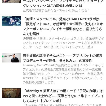
ースの『パルワールド』プレイヤーに訊く“キュートア
グレッション×パル”の底知れぬ魅力とは
正式版で登場する新たなパルもいじめたくなる！
『崩壊：スターレイル』爻光とUGREENのコラボは
「限定ギフトBOX」が超豪華！全6商品に使える5％オ
フクーポンやコスプレイヤー撮影会など、盛りだくさ
んでお届け
UGREEN×『崩壊：スターレイル』コラボは、爻光がデザイ
ンされていて美しい！モバイルバッテリーや急速充電器な
ど、ゲームと一緒に使いたいデバイスがてんこ盛り
若手抜擢の環境で学んだこと――アプリボットの運営
プロデューサーが語る「巻き込み力」の重要性
4GamerとGame*Sparkの合同による就活イベント「キャリ
アクエスト」の第4回が東京都立産業貿易センター浜松町
館で開催されました。このイベントに合わせ、自身の就活
時のエピソードを若手クリエイターに聞いてみたので、そ
の模様をお届けします。
『Identity V 第五人格』の新モード「手記の加筆」は
PvEと聞いたけれど……実際どうなの？集まってプレイ
してみた！【プレイレポ】
『Identity V 第五人格』が好きな人やプレイしたことある