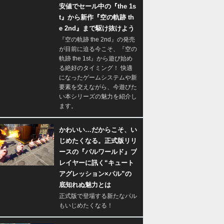
安値でセール中の『the 1s
t』から新作『空の軌跡 th
e 2nd』まで駆け抜けよう
『空の軌跡 the 2nd』の発売
が目前に迫る今こそ、『空の
軌跡 the 1st』から遊び始め
る絶好のタイミング！ 快適
になったゲームシステムや新
要素を交えながら、今遊びた
い本シリーズの魅力を紹介し
ます。
かわいい…だからこそ、い
じめたくなる。正式版リリ
ースの『パルワールド』プ
レイヤーに訊く“キュート
アグレッション×パル”の
底知れぬ魅力とは
正式版で登場する新たなパル
もいじめたくなる！