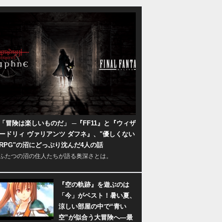
「冒険は楽しいものだ」 ─『FF11』と『ウィザ
ードリィ ヴァリアンツ ダフネ』、"優しくない
RPG"の沼にどっぷり沈んだ4人の話
ふたつの沼の住人たちが語る奥深さとは。
『空の軌跡』を遊ぶのは
「今」がベスト！暑い夏、
涼しい部屋の中で“青い
空”が似合う大冒険へ―最