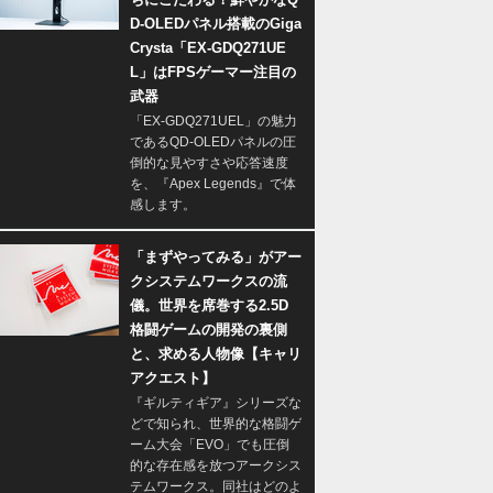
D-OLEDパネル搭載のGiga
Crysta「EX-GDQ271UE
L」はFPSゲーマー注目の
武器
「EX-GDQ271UEL」の魅力
であるQD-OLEDパネルの圧
倒的な見やすさや応答速度
を、『Apex Legends』で体
感します。
「まずやってみる」がアー
クシステムワークスの流
儀。世界を席巻する2.5D
格闘ゲームの開発の裏側
と、求める人物像【キャリ
アクエスト】
『ギルティギア』シリーズな
どで知られ、世界的な格闘ゲ
ーム大会「EVO」でも圧倒
的な存在感を放つアークシス
テムワークス。同社はどのよ