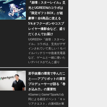
『崩壊：スターレイル』爻
光とUGREENのコラボは
「限定ギフトBOX」が超
豪華！全6商品に使える
5％オフクーポンやコスプ
レイヤー撮影会など、盛り
だくさんでお届け
UGREEN×『崩壊：スターレ
イル』コラボは、爻光がデザ
インされていて美しい！モバ
イルバッテリーや急速充電器
など、ゲームと一緒に使いた
いデバイスがてんこ盛り
若手抜擢の環境で学んだこ
と――アプリボットの運営
プロデューサーが語る「巻
き込み力」の重要性
4GamerとGame*Sparkの合
同による就活イベント「キャ
リアクエスト」の第4回が東