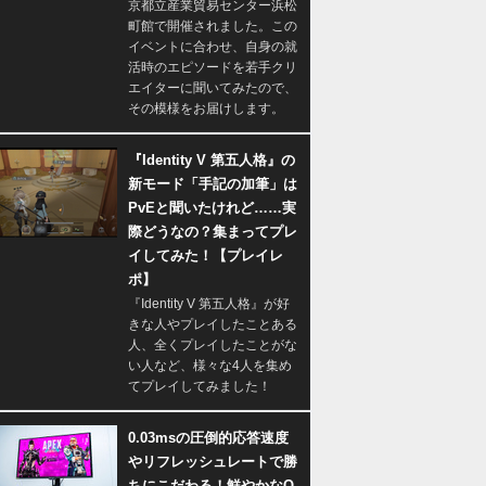
京都立産業貿易センター浜松
町館で開催されました。この
イベントに合わせ、自身の就
活時のエピソードを若手クリ
エイターに聞いてみたので、
その模様をお届けします。
『Identity V 第五人格』の
新モード「手記の加筆」は
PvEと聞いたけれど……実
際どうなの？集まってプレ
イしてみた！【プレイレ
ポ】
『Identity V 第五人格』が好
きな人やプレイしたことある
人、全くプレイしたことがな
い人など、様々な4人を集め
てプレイしてみました！
0.03msの圧倒的応答速度
やリフレッシュレートで勝
ちにこだわる！鮮やかなQ