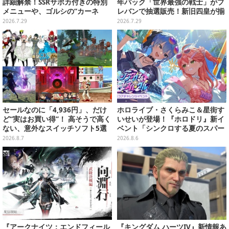
詳細解禁！SSRサポカ付きの特別
年パック「世界最強の戦士」がプ
メニューや、ゴルシの“カーネ
レバンで抽選販売！新旧四皇が揃
ル・サンダース衣装”がゲーム内
い踏み、新たに「覇王色SP」も収
2026.7.29
2026.7.29
に実装
録
セールなのに「4,936円」、だけ
ホロライブ・さくらみこ＆星街す
ど“実はお買い得”！ 高そうで高く
いせいが登場！『ホロドリ』新イ
ない、意外なスイッチソフト5選
ベント「シンクロする夏のスパー
クル」開催決定ーmiCometのイ
2026.8.7
2026.8.6
ベントメモリーや楽曲などが新た
に追加へ
『アークナイツ：エンドフィール
『キングダム ハーツIV』新情報あ