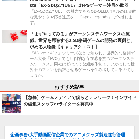
sta「EX-GDQ271UEL」はFPSゲーマー注目の武器
「EX-GDQ271UEL」の魅力であるQD-OLEDパネルの圧倒的
な見やすさや応答速度を、『Apex Legends』で体感しま
す。
「まずやってみる」がアークシステムワークスの流
儀。世界を席巻する2.5D格闘ゲームの開発の裏側と、
求める人物像【キャリアクエスト】
『ギルティギア』シリーズなどで知られ、世界的な格闘ゲ
ーム大会「EVO」でも圧倒的な存在感を放つアークシステ
ムワークス。同社はどのような組織体制で、いかにして世
界中のファンを熱狂させるゲームを生み出しているのでし
ょうか。
おすすめ記事
【急募】ゲームメディアで僕らとテレワーク！インサイド
の編集スタッフorライターを募集中
企画事務/大手動画配信企業でのアニメグッズ製造進行管理