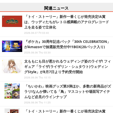
関連ニュース
「トイ・ストーリー」新作一番くじが発売決定!A賞
は、ウッディたちがレトロ感満載のアナログレコード
上を走る姿で立体化
2026.08.07 Fri 03:40
『ポケカ』30周年記念パック「30th CELEBRATION」
がAmazonで抽選販売受付中!1BOX(20パック入り)
2026.08.06 Thu 03:30
太ももにも目が惹かれるウェディング姿のライザ! フィ
ギュア「ライザ(ライザリン・シュタウト)ウェディン
グStyle」が8月7日より予約受付開始
2026.08.06 Thu 10:15
「ちいかわ」映画グッズ第3弾ほか、多数の新商品がズ
ラリ!なんか懐いてる「鳥」マスコットや場面写アイテ
ムなど必見のラインナップ
2026.08.06 Thu 11:25
「トイ・ストーリー」新作一番くじが発売決定!A賞