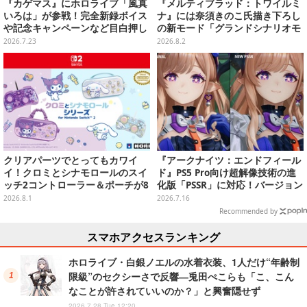
『カゲマス』にホロライブ「風真
『メルティブラッド：トワイルミ
いろは」が参戦！完全新録ボイス
ナ』には奈須きのこ氏描き下ろし
や記念キャンペーンなど目白押し
の新モード「グランドシナリオモ
―過去コラボキャラも復刻
ード」搭載！ワンボタンの簡単操
2026.7.23
2026.8.2
作「Act」も追加
クリアパーツでとってもカワイ
『アークナイツ：エンドフィール
イ！クロミとシナモロールのスイ
ド』PS5 Pro向け超解像技術の進
ッチ2コントローラー＆ポーチが8
化版「PSSR」に対応！バージョン
月から順次発売
1.4「向淵行」で新たな仲間や世
2026.8.1
2026.7.16
界の冒険がより鮮明に
Recommended by
スマホアクセスランキング
ホロライブ・白銀ノエルの水着衣装、1人だけ“年齢制
限級”のセクシーさで反響―兎田ぺこらも「こ、こん
なことが許されていいのか？」と興奮隠せず
2026.7.28 Tue 12:20