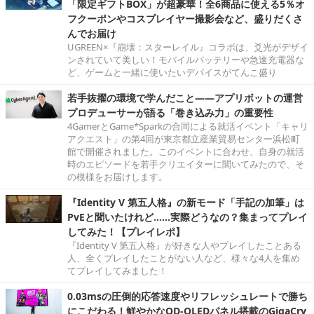
「限定ギフトBOX」が超豪華！全6商品に使える5％オ
フクーポンやコスプレイヤー撮影会など、盛りだくさ
んでお届け
UGREEN×『崩壊：スターレイル』コラボは、爻光がデザイ
ンされていて美しい！モバイルバッテリーや急速充電器な
ど、ゲームと一緒に使いたいデバイスがてんこ盛り
若手抜擢の環境で学んだこと――アプリボットの運営
プロデューサーが語る「巻き込み力」の重要性
4GamerとGame*Sparkの合同による就活イベント「キャリ
アクエスト」の第4回が東京都立産業貿易センター浜松町
館で開催されました。このイベントに合わせ、自身の就活
時のエピソードを若手クリエイターに聞いてみたので、そ
の模様をお届けします。
『Identity V 第五人格』の新モード「手記の加筆」は
PvEと聞いたけれど……実際どうなの？集まってプレイ
してみた！【プレイレポ】
『Identity V 第五人格』が好きな人やプレイしたことある
人、全くプレイしたことがない人など、様々な4人を集め
てプレイしてみました！
0.03msの圧倒的応答速度やリフレッシュレートで勝ち
にこだわる！鮮やかなQD-OLEDパネル搭載のGigaCry