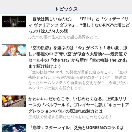
トピックス
「冒険は楽しいものだ」 ─『FF11』と『ウィザードリ
ィ ヴァリアンツ ダフネ』、"優しくないRPG"の沼にど
っぷり沈んだ4人の話
ふたつの沼の住人たちが語る奥深さとは。
『空の軌跡』を遊ぶのは「今」がベスト！暑い夏、涼
しい部屋の中で“青い空”が似合う大冒険へ―最安値で
セール中の『the 1st』から新作『空の軌跡 the 2nd』
まで駆け抜けよう
『空の軌跡 the 2nd』の発売が目前に迫る今こそ、『空の
軌跡 the 1st』から遊び始める絶好のタイミング！ 快適に
なったゲームシステムや新要素を交えながら、今遊びたい
本シリーズの魅力を紹介します。
かわいい…だからこそ、いじめたくなる。正式版リリ
ースの『パルワールド』プレイヤーに訊く“キュートア
グレッション×パル”の底知れぬ魅力とは
正式版で登場する新たなパルもいじめたくなる！
『崩壊：スターレイル』爻光とUGREENのコラボは