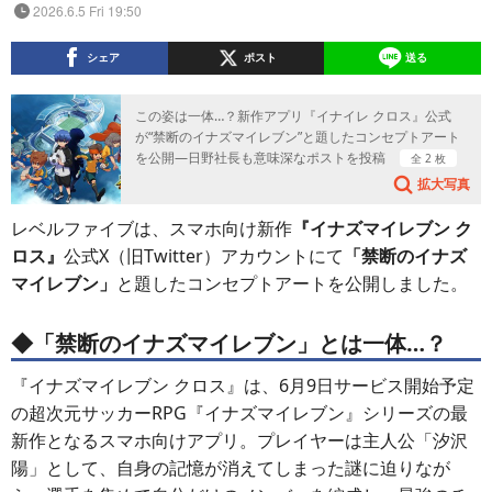
2026.6.5 Fri 19:50
シェア
ポスト
送る
この姿は一体…？新作アプリ『イナイレ クロス』公式
が“禁断のイナズマイレブン”と題したコンセプトアート
を公開―日野社長も意味深なポストを投稿
全 2 枚
拡大写真
レベルファイブは、スマホ向け新作
『イナズマイレブン ク
ロス』
公式X（旧Twitter）アカウントにて
「禁断のイナズ
マイレブン」
と題したコンセプトアートを公開しました。
◆「禁断のイナズマイレブン」とは一体…？
『イナズマイレブン クロス』は、6月9日サービス開始予定
の超次元サッカーRPG『イナズマイレブン』シリーズの最
新作となるスマホ向けアプリ。プレイヤーは主人公「汐沢
陽」として、自身の記憶が消えてしまった謎に迫りなが