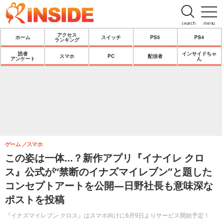
search
menu
アクセス
ホーム
スイッチ
PS5
PS4
ランキング
読者
インサイドちゃ
スマホ
PC
配信者
アンケート
ん
ゲーム
スマホ
この姿は一体…？新作アプリ『イナイレ クロ
ス』公式が“禁断のイナズマイレブン”と題した
コンセプトアートを公開―日野社長も意味深な
ポストを投稿
『イナズマイレブン クロス』はスマホ向けに6月9日よりサービス開始予定！