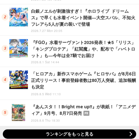
白銀ノエルが刺激強すぎ！『ホロライブ ドリーム
ス』で早くも水着イベント開催―大空スバル、不知火
フレアら5人が夏の装いで登場
2026.7.27 Mon 20:05
『FGO』水着サーヴァント2026発表！★5「リリス」
「キングプロテア」「紅閻魔」や、配布で「ハベトロ
ット」も―今年は全7騎でお届け
2026.8.1 Sat 14:44
「ヒロアカ」新作スマホゲーム『ヒロサバ』が8月6日
正式リリース！事前登録者数は80万人突破、追加報酬
も決定
2026.8.5 Wed 11:10
『あんスタ！！Bright me up!!』が表紙！「アニメデ
ィア」9月号、8月7日発売
PR
2026.8.6 Thu 18:30
ランキングをもっと見る