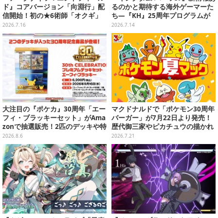
ド』コアバージョン「向淵行」配
るのかと期待する海外ゲーマーた
信開始！初の★6術師「オクギ」
ち―『KH』25周年プログラムが
やガス工業など過去最大規模のア
ディズニー公式ファンイベントに
2026.7.16
2026.7.14
ップデート
て実施へ
大注目の『ポケカ』30周年「エー
マクドナルドで「ポケモン30周年
フィ・ブラッキーセット」がAma
バーガー」が7月22日より発売！
zonで抽選販売！2匹のデッキや特
歴代御三家やピカチュウの描かれ
別カードを収録
たオリジナルパッケージが可愛い
2026.8.6
2026.7.21