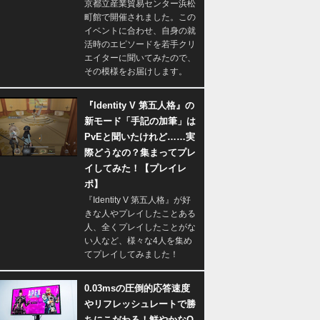
京都立産業貿易センター浜松
町館で開催されました。この
イベントに合わせ、自身の就
活時のエピソードを若手クリ
エイターに聞いてみたので、
その模様をお届けします。
『Identity V 第五人格』の
新モード「手記の加筆」は
PvEと聞いたけれど……実
際どうなの？集まってプレ
イしてみた！【プレイレ
ポ】
『Identity V 第五人格』が好
きな人やプレイしたことある
人、全くプレイしたことがな
い人など、様々な4人を集め
てプレイしてみました！
0.03msの圧倒的応答速度
やリフレッシュレートで勝
ちにこだわる！鮮やかなQ