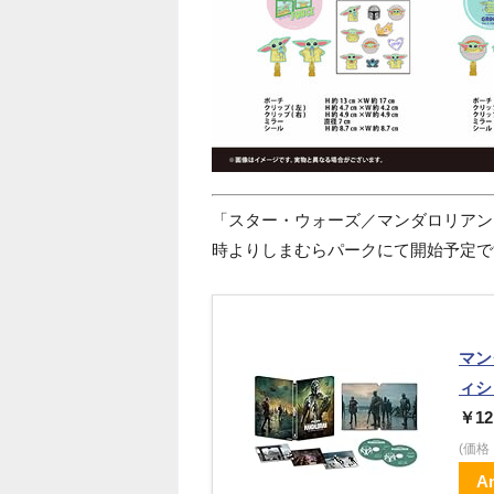
「スター・ウォーズ／マンダロリアン
時よりしまむらパークにて開始予定で
マン
ィシ
￥12
(価
A