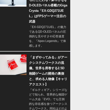
D-OLEDパネル搭載のGiga
Crysta「EX-GDQ271UE
L」はFPSゲーマー注目の
武器
「EX-GDQ271UEL」の魅力
であるQD-OLEDパネルの圧
倒的な見やすさや応答速度
を、『Apex Legends』で体
感します。
「まずやってみる」がアー
クシステムワークスの流
儀。世界を席巻する2.5D
格闘ゲームの開発の裏側
と、求める人物像【キャリ
アクエスト】
『ギルティギア』シリーズな
どで知られ、世界的な格闘ゲ
ーム大会「EVO」でも圧倒
的な存在感を放つアークシス
テムワークス。同社はどのよ