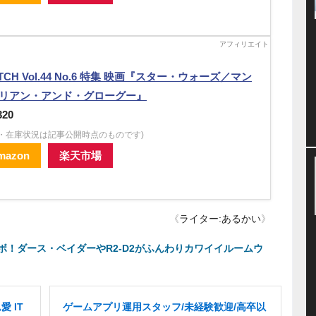
ITCH Vol.44 No.6 特集 映画『スター・ウォーズ／マン
リアン・アンド・グローグー』
320
格・在庫状況は記事公開時点のものです)
mazon
楽天市場
《
ライター:あるかい
》
！ダース・ベイダーやR2-D2がふんわりカワイイルームウ
 IT
ゲームアプリ運用スタッフ/未経験歓迎/高卒以