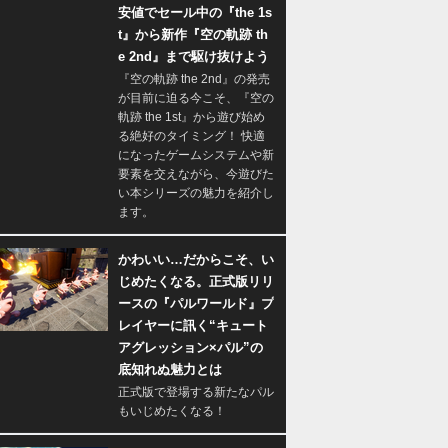
安値でセール中の『the 1s
t』から新作『空の軌跡 th
e 2nd』まで駆け抜けよう
『空の軌跡 the 2nd』の発売
が目前に迫る今こそ、『空の
軌跡 the 1st』から遊び始め
る絶好のタイミング！ 快適
になったゲームシステムや新
要素を交えながら、今遊びた
い本シリーズの魅力を紹介し
ます。
かわいい…だからこそ、い
じめたくなる。正式版リリ
ースの『パルワールド』プ
レイヤーに訊く“キュート
アグレッション×パル”の
底知れぬ魅力とは
正式版で登場する新たなパル
もいじめたくなる！