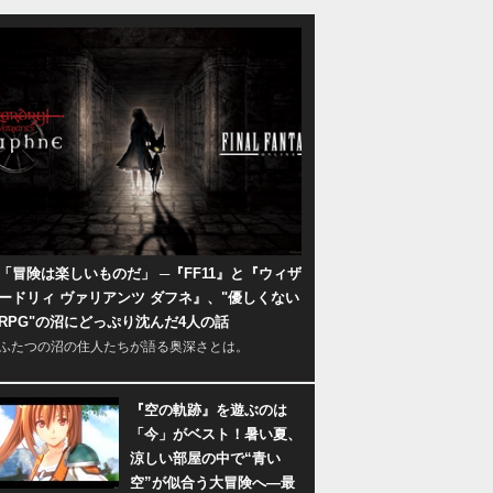
「冒険は楽しいものだ」 ─『FF11』と『ウィザ
ードリィ ヴァリアンツ ダフネ』、"優しくない
RPG"の沼にどっぷり沈んだ4人の話
ふたつの沼の住人たちが語る奥深さとは。
『空の軌跡』を遊ぶのは
「今」がベスト！暑い夏、
涼しい部屋の中で“青い
空”が似合う大冒険へ―最