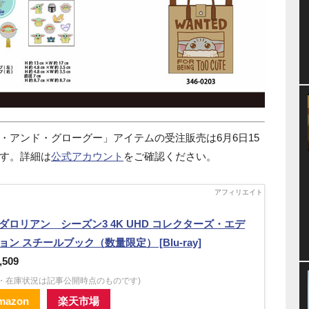
・アンド・グローグー」アイテムの受注販売は6月6日15
す。詳細は
公式アカウント
をご確認ください。
ダロリアン シーズン3 4K UHD コレクターズ・エデ
ョン スチールブック（数量限定） [Blu-ray]
,509
格・在庫状況は記事公開時点のものです)
mazon
楽天市場