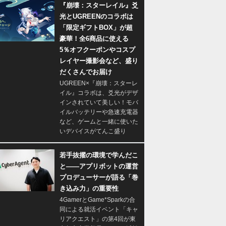
『崩壊：スターレイル』爻
光とUGREENのコラボは
「限定ギフトBOX」が超
豪華！全6商品に使える
5％オフクーポンやコスプ
レイヤー撮影会など、盛り
だくさんでお届け
UGREEN×『崩壊：スターレ
イル』コラボは、爻光がデザ
インされていて美しい！モバ
イルバッテリーや急速充電器
など、ゲームと一緒に使いた
いデバイスがてんこ盛り
若手抜擢の環境で学んだこ
と――アプリボットの運営
プロデューサーが語る「巻
き込み力」の重要性
4GamerとGame*Sparkの合
同による就活イベント「キャ
リアクエスト」の第4回が東