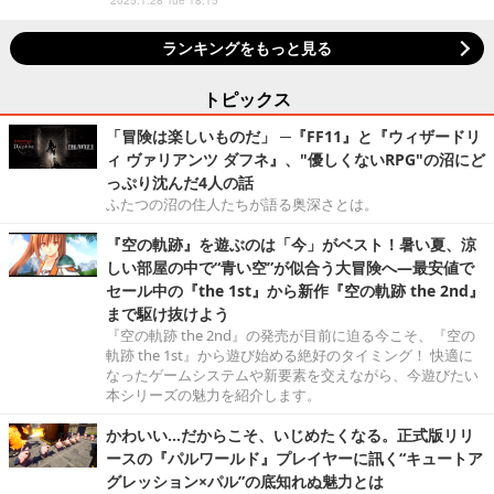
ランキングをもっと見る
トピックス
「冒険は楽しいものだ」 ─『FF11』と『ウィザードリ
ィ ヴァリアンツ ダフネ』、"優しくないRPG"の沼にど
っぷり沈んだ4人の話
ふたつの沼の住人たちが語る奥深さとは。
『空の軌跡』を遊ぶのは「今」がベスト！暑い夏、涼
しい部屋の中で“青い空”が似合う大冒険へ―最安値で
セール中の『the 1st』から新作『空の軌跡 the 2nd』
まで駆け抜けよう
『空の軌跡 the 2nd』の発売が目前に迫る今こそ、『空の
軌跡 the 1st』から遊び始める絶好のタイミング！ 快適に
なったゲームシステムや新要素を交えながら、今遊びたい
本シリーズの魅力を紹介します。
かわいい…だからこそ、いじめたくなる。正式版リリ
ースの『パルワールド』プレイヤーに訊く“キュートア
グレッション×パル”の底知れぬ魅力とは