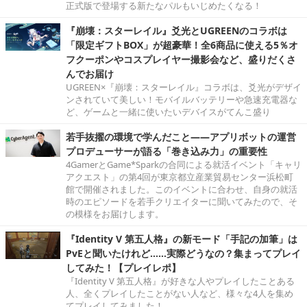
正式版で登場する新たなパルもいじめたくなる！
『崩壊：スターレイル』爻光とUGREENのコラボは
「限定ギフトBOX」が超豪華！全6商品に使える5％オ
フクーポンやコスプレイヤー撮影会など、盛りだくさ
んでお届け
UGREEN×『崩壊：スターレイル』コラボは、爻光がデザイ
ンされていて美しい！モバイルバッテリーや急速充電器な
ど、ゲームと一緒に使いたいデバイスがてんこ盛り
若手抜擢の環境で学んだこと――アプリボットの運営
プロデューサーが語る「巻き込み力」の重要性
4GamerとGame*Sparkの合同による就活イベント「キャリ
アクエスト」の第4回が東京都立産業貿易センター浜松町
館で開催されました。このイベントに合わせ、自身の就活
時のエピソードを若手クリエイターに聞いてみたので、そ
の模様をお届けします。
『Identity V 第五人格』の新モード「手記の加筆」は
PvEと聞いたけれど……実際どうなの？集まってプレイ
してみた！【プレイレポ】
『Identity V 第五人格』が好きな人やプレイしたことある
人、全くプレイしたことがない人など、様々な4人を集め
てプレイしてみました！