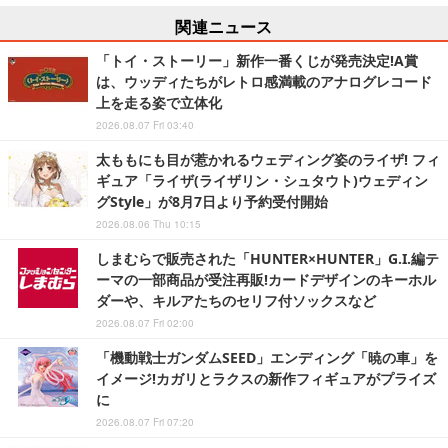
関連ニュース
「トイ・ストーリー」新作一番くじが発売決定!A賞
は、ウッディたちがレトロ感満載のアナログレコード
上を走る姿で立体化
2026.08.07 Fri 03:40
太ももにも目が惹かれるウェディング姿のライザ! フィ
ギュア「ライザ(ライザリン・シュタウト)ウェディン
グStyle」が8月7日より予約受付開始
2026.08.06 Thu 10:15
しまむらで販売された「HUNTER×HUNTER」G.I.編テ
ーマの一部商品が受注再販!カードデザインのキーホル
ダーや、キルアたちのセリフ付ソックスなど
2026.08.07 Fri 02:00
「機動戦士ガンダムSEED」エンディング「暁の車」を
イメージ!カガリとラクスの新作フィギュアがプライズ
に
2026.08.07 Fri 07:20