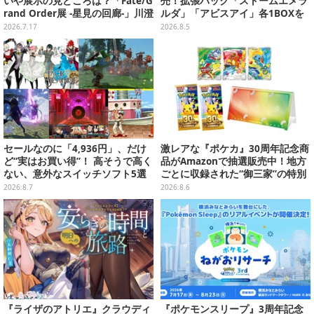
いや展示の見どころは？「Fate/G
売！拡張パック「ストームエメラ
rand Order展 -星見の回廊-」川澄
ルダ」「アビスアイ」各1BOXを
綾子さん&坂本真綾さんインタビ
ラインナップ
2026.7.17
2026.8.5
ュー
セールなのに「4,936円」、だけ
激レアな『ポケカ』30周年記念商
ど“実はお買い得”！ 高そうで高く
品がAmazonで抽選販売中！地方
ない、意外なスイッチソフト5選
ごとに収録された“御三家”の特別
カード
2026.8.7
2026.8.6
『ライザのアトリエ』クラウディ
『ポケモンスリープ』3周年記念