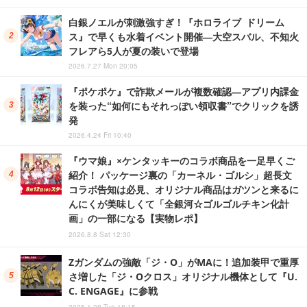
白銀ノエルが刺激強すぎ！『ホロライブ ドリーム
ス』で早くも水着イベント開催―大空スバル、不知火
フレアら5人が夏の装いで登場
2026.7.27 Mon 20:05
『ポケポケ』で詐欺メールが複数確認―アプリ内課金
を装った“如何にもそれっぽい領収書”でクリックを誘
発
2026.4.24 Fri 10:40
『ウマ娘』×ケンタッキーのコラボ商品を一足早くご
紹介！ パッケージ裏の「カーネル・ゴルシ」超長文
コラボ告知は必見、オリジナル商品はガツンと来るに
んにくが美味しくて「全銀河☆ゴルゴルチキン化計
画」の一部になる【実物レポ】
2026.8.8 Sat 12:30
Zガンダムの強敵「ジ・O」がMAに！追加装甲で重厚
さ増した「ジ・Oクロス」オリジナル機体として『U.
C. ENGAGE』に参戦
2025.1.28 Tue 18:15