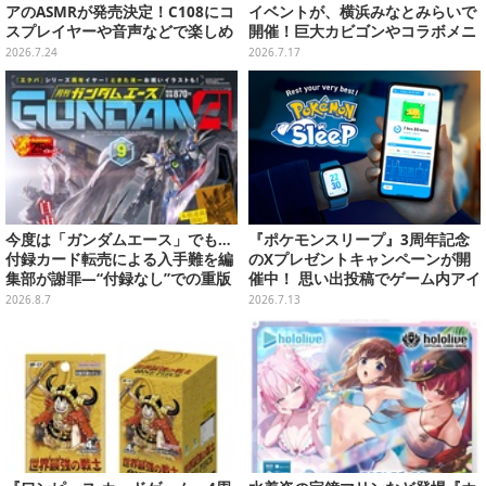
アのASMRが発売決定！C108にコ
イベントが、横浜みなとみらいで
スプレイヤーや音声などで楽しめ
開催！巨大カビゴンやコラボメニ
るブースを出展
ューなど限定企画がいっぱい
2026.7.24
2026.7.17
今度は「ガンダムエース」でも…
『ポケモンスリープ』3周年記念
付録カード転売による入手難を編
のXプレゼントキャンペーンが開
集部が謝罪―“付録なし”での重版
催中！ 思い出投稿でゲーム内アイ
対応を進行中
テムやグッズが当たる
2026.8.7
2026.7.13