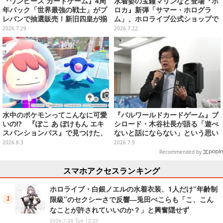
『ワンピース カードゲーム』4周
水着姿の宝鐘マリンなど登場『ホ
年パック「世界最強の戦士」がプ
ロカ』新弾「サマー・ホログラ
レバンで抽選販売！新旧四皇が揃
ム」、ホロライブ公式ショップで
い踏み、新たに「覇王色SP」も収
7月22日19時より予約受付！カー
2026.7.29
2026.7.22
録
ドスリーブ、ケースも販売
水中のポケモンってこんなに可愛
『パルワールドカードゲーム』ブ
いの!? 『ぽこ あ ぽけもん エキ
シロード・木谷社長が語る「遊べ
スパンションパス』で見つけた、
ないと話にならない」という思い
ポケモンの新たな魅力【先行プレ
ーメディア向け体験会をレポー
2026.8.3
2026.7.9
イレポ】
ト！ ギアや建築物で盤面を組む戦
Recommended by
略性が面白い
スマホアクセスランキング
ホロライブ・白銀ノエルの水着衣装、1人だけ“年齢制
限級”のセクシーさで反響―兎田ぺこらも「こ、こん
なことが許されていいのか？」と興奮隠せず
2026.7.28 Tue 12:20