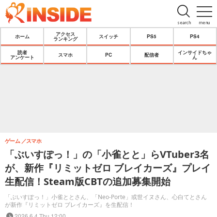
search
menu
アクセス
ホーム
スイッチ
PS5
PS4
ランキング
読者
インサイドちゃ
スマホ
PC
配信者
アンケート
ん
ゲーム
スマホ
「ぶいすぽっ！」の「小雀とと」らVTuber3名
が、新作『リミットゼロ ブレイカーズ』プレイ
生配信！Steam版CBTの追加募集開始
「ぶいすぽっ！」小雀ととさん、「Neo-Porte」或世イヌさん、心白てとさん
が新作『リミットゼロ ブレイカーズ』を生配信！
2026.6.4 Thu 12:00