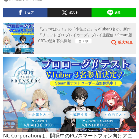
シェア
ポスト
送る
「ぶいすぽっ！」の「小雀とと」らVTuber3名が、新作
『リミットゼロ ブレイカーズ』プレイ生配信！Steam版
CBTの追加募集開始
全 7 枚
拡大写真
NC Corporationは、開発中のPC/スマートフォン向けアニ