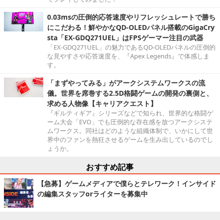
0.03msの圧倒的応答速度やリフレッシュレートで勝ち
にこだわる！鮮やかなQD-OLEDパネル搭載のGigaCry
sta「EX-GDQ271UEL」はFPSゲーマー注目の武器
「EX-GDQ271UEL」の魅力であるQD-OLEDパネルの圧倒的
な見やすさや応答速度を、『Apex Legends』で体感しま
す。
「まずやってみる」がアークシステムワークスの流
儀。世界を席巻する2.5D格闘ゲームの開発の裏側と、
求める人物像【キャリアクエスト】
『ギルティギア』シリーズなどで知られ、世界的な格闘ゲ
ーム大会「EVO」でも圧倒的な存在感を放つアークシステ
ムワークス。同社はどのような組織体制で、いかにして世
界中のファンを熱狂させるゲームを生み出しているのでし
ょうか。
おすすめ記事
【急募】ゲームメディアで僕らとテレワーク！インサイド
の編集スタッフorライターを募集中