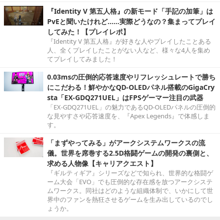
『Identity V 第五人格』の新モード「手記の加筆」は
PvEと聞いたけれど……実際どうなの？集まってプレイ
してみた！【プレイレポ】
『Identity V 第五人格』が好きな人やプレイしたことある
人、全くプレイしたことがない人など、様々な4人を集め
てプレイしてみました！
0.03msの圧倒的応答速度やリフレッシュレートで勝ち
にこだわる！鮮やかなQD-OLEDパネル搭載のGigaCry
sta「EX-GDQ271UEL」はFPSゲーマー注目の武器
「EX-GDQ271UEL」の魅力であるQD-OLEDパネルの圧倒的
な見やすさや応答速度を、『Apex Legends』で体感しま
す。
「まずやってみる」がアークシステムワークスの流
儀。世界を席巻する2.5D格闘ゲームの開発の裏側と、
求める人物像【キャリアクエスト】
『ギルティギア』シリーズなどで知られ、世界的な格闘ゲ
ーム大会「EVO」でも圧倒的な存在感を放つアークシステ
ムワークス。同社はどのような組織体制で、いかにして世
界中のファンを熱狂させるゲームを生み出しているのでし
ょうか。