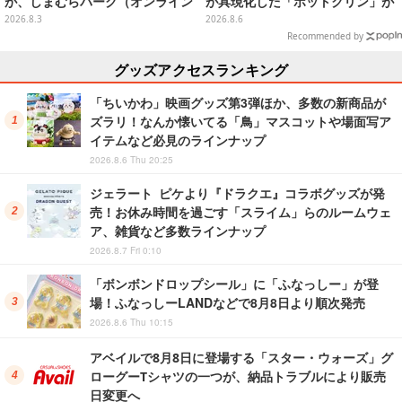
が、しまむらパーク（オンライン
が具現化した「ポットクリン」が
ストア）にて受注生産
貯金箱としてプライズ展開
2026.8.3
2026.8.6
Recommended by
グッズアクセスランキング
「ちいかわ」映画グッズ第3弾ほか、多数の新商品が
ズラリ！なんか懐いてる「鳥」マスコットや場面写ア
イテムなど必見のラインナップ
2026.8.6 Thu 20:25
ジェラート ピケより『ドラクエ』コラボグッズが発
売！お休み時間を過ごす「スライム」らのルームウェ
ア、雑貨など多数ラインナップ
2026.8.7 Fri 0:10
「ボンボンドロップシール」に「ふなっしー」が登
場！ふなっしーLANDなどで8月8日より順次発売
2026.8.6 Thu 10:15
アベイルで8月8日に登場する「スター・ウォーズ」グ
ローグーTシャツの一つが、納品トラブルにより販売
日変更へ