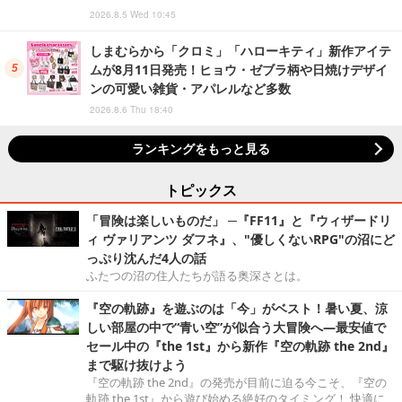
2026.8.5 Wed 10:45
しまむらから「クロミ」「ハローキティ」新作アイテ
ムが8月11日発売！ヒョウ・ゼブラ柄や日焼けデザイ
ンの可愛い雑貨・アパレルなど多数
2026.8.6 Thu 18:40
ランキングをもっと見る
トピックス
「冒険は楽しいものだ」 ─『FF11』と『ウィザードリ
ィ ヴァリアンツ ダフネ』、"優しくないRPG"の沼にど
っぷり沈んだ4人の話
ふたつの沼の住人たちが語る奥深さとは。
『空の軌跡』を遊ぶのは「今」がベスト！暑い夏、涼
しい部屋の中で“青い空”が似合う大冒険へ―最安値で
セール中の『the 1st』から新作『空の軌跡 the 2nd』
まで駆け抜けよう
『空の軌跡 the 2nd』の発売が目前に迫る今こそ、『空の
軌跡 the 1st』から遊び始める絶好のタイミング！ 快適に