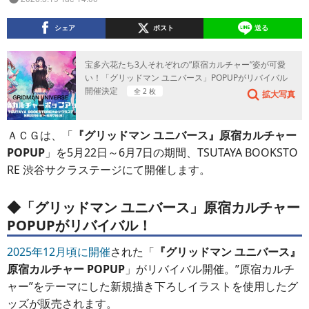
シェア
ポスト
送る
宝多六花たち3人それぞれの”原宿カルチャー”姿が可愛
い！「グリッドマン ユニバース」POPUPがリバイバル
開催決定
全 2 枚
拡大写真
ＡＣＧは、「
『グリッドマン ユニバース』原宿カルチャー
POPUP
」を5月22日～6月7日の期間、TSUTAYA BOOKSTO
RE 渋谷サクラステージにて開催します。
◆「
グリッドマン ユニバース
」
原宿カルチャー
POPUPがリバイバル！
2025年12月頃に開催
された「
『グリッドマン ユニバース』
原宿カルチャー POPUP
」がリバイバル開催。”原宿カルチ
ャー”をテーマにした新規描き下ろしイラストを使用したグ
ッズが販売されます。