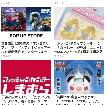
り販売日変更へ
少期悟空のパーカーなど幅広いデ
2026.8.5
2026.8.6
ザイン
世界限定1,500体の「マンダロリ
「ボンボンドロップシール」に
アン」フィギュアも！ジェイアー
「ふなっしー」が登場！ふなっし
ル京都伊勢丹で「スターウォー
ーLANDなどで8月8日より順次発
ズ」&「マーベル」ポップアップ
売
2026.8.5
2026.8.6
ストア開催
子供から大人まで！「たまごっち
「時間です 利息がつきます」ー
パラダイス」着ぐるみパジャマ
「HUNTER×HUNTER」ナックル