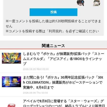
※一度コメントを投稿した後は約120秒間投稿することができま
せん
※コメントを投稿する際は
「利用規約」
を必ずご確認ください
関連ニュース
しまむらで『ポケカ』が抽選販売!拡張パック「ストー
ムエメラルダ」「アビスアイ」各1BOXをラインナッ
プ
2026.08.05 Wed 05:00
まだ間に合う!『ポケカ』30周年記念拡張パック「30t
h CELEBRATION」抽選販売がホビーステーションで
実施中、8月6日まで
2026.08.06 Thu 03:00
アベイルで8月8日に登場する「スター・ウォーズ」グ
ローグーTシャツの一つが、納品トラブルにより販売日