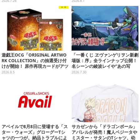
あふれてる
場！くま吉らも描かれた全4柄
2026.7.26
2026.8.1
遊戯王OCG「ORIGINAL ARTWO
「一番くじ ヱヴァンゲリヲン新劇
RK COLLECTION」の抽選受け付
場版：序」全ラインナップ公開！
けが開始！ 原作再現カードがアツ
名シーンの綾波レイや“あの写
いスペシャルパック
真”の葛城ミサトフィギュアほ
2026.8.5
2026.7.30
か、場面写クリアファイルなど
アベイルで8月8日に登場する「ス
サカゼンから「ドラゴンボール」
ター・ウォーズ」グローグーTシ
アパレルが発売！魔人ベジータや
ャツの一つが、納品トラブルによ
ミスター・サタンのTシャツ、幼