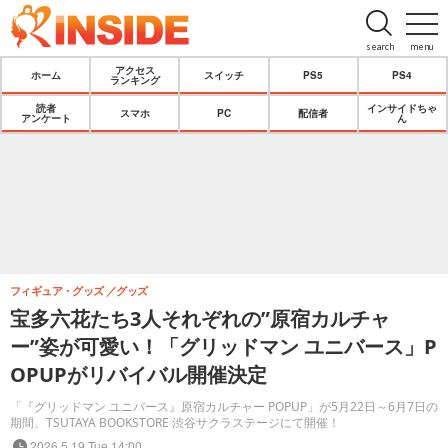
search
menu
アクセス
ホーム
スイッチ
PS5
PS4
ランキング
読者
インサイドちゃ
スマホ
PC
配信者
アンケート
ん
フィギュア・グッズ
グッズ
宝多六花たち3人それぞれの”原宿カルチャ
ー”姿が可愛い！「グリッドマン ユニバース」P
OPUPがリバイバル開催決定
「『グリッドマン ユニバース』原宿カルチャー POPUP」が5月22日～6月7日の
期間、TSUTAYA BOOKSTORE 渋谷サクラステージにて開催！
2026.5.19 Tue 14:00