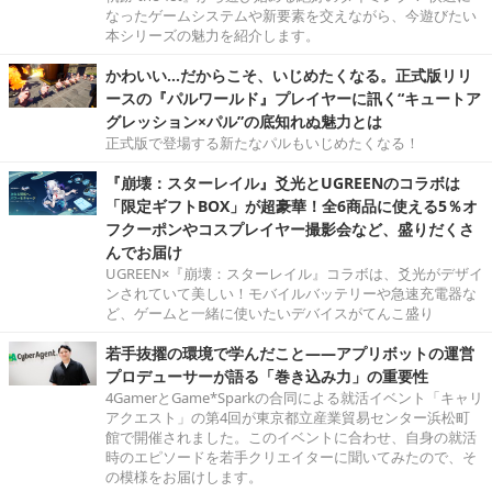
なったゲームシステムや新要素を交えながら、今遊びたい
本シリーズの魅力を紹介します。
かわいい…だからこそ、いじめたくなる。正式版リリ
ースの『パルワールド』プレイヤーに訊く“キュートア
グレッション×パル”の底知れぬ魅力とは
正式版で登場する新たなパルもいじめたくなる！
『崩壊：スターレイル』爻光とUGREENのコラボは
「限定ギフトBOX」が超豪華！全6商品に使える5％オ
フクーポンやコスプレイヤー撮影会など、盛りだくさ
んでお届け
UGREEN×『崩壊：スターレイル』コラボは、爻光がデザイ
ンされていて美しい！モバイルバッテリーや急速充電器な
ど、ゲームと一緒に使いたいデバイスがてんこ盛り
若手抜擢の環境で学んだこと――アプリボットの運営
プロデューサーが語る「巻き込み力」の重要性
4GamerとGame*Sparkの合同による就活イベント「キャリ
アクエスト」の第4回が東京都立産業貿易センター浜松町
館で開催されました。このイベントに合わせ、自身の就活
時のエピソードを若手クリエイターに聞いてみたので、そ
の模様をお届けします。