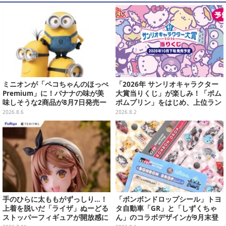
ミニオンが「ペコちゃんのほっぺ
「2026年 サンリオキャラクター
Premium」に！バナナの味が美
大賞当りくじ」が楽しみ！「ポム
味しそうな2商品が8月7日発売ー
ポムプリン」をはじめ、上位ラン
可愛いパッケージも必見
クインが登場するスペシャル企画
2026.8.6
2026.8.2
手のひらに太ももがずっしり…！
「ボンボンドロップシール」トヨ
上着を脱いだ「ライザ」ぬーどる
タ自動車「GR」と「しずくちゃ
ストッパーフィギュアが開放感に
ん」のコラボデザインが9月末登