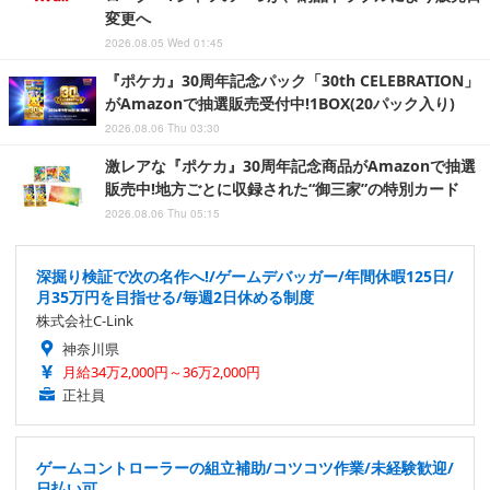
変更へ
2026.08.05 Wed 01:45
『ポケカ』30周年記念パック「30th CELEBRATION」
がAmazonで抽選販売受付中!1BOX(20パック入り)
2026.08.06 Thu 03:30
激レアな『ポケカ』30周年記念商品がAmazonで抽選
販売中!地方ごとに収録された“御三家”の特別カード
2026.08.06 Thu 05:15
深掘り検証で次の名作へ!/ゲームデバッガー/年間休暇125日/
月35万円を目指せる/毎週2日休める制度
株式会社C-Link
神奈川県
月給34万2,000円～36万2,000円
正社員
ゲームコントローラーの組立補助/コツコツ作業/未経験歓迎/
日払い可