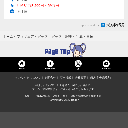
月給31万3,500円～59万円
正社員
Sponsored by
写真・画像
ホーム
›
フィギュア・グッズ
›
グッズ
›
記事
›
Home
Facebook
YouTube
X
インサイドについて
お問合せ
広告掲載
会社概要
個人情報保護方針
紹介した商品/サービスを購入、契約した場合に、
売上の一部が弊社サイトに還元されることがあります。
当サイトに掲載の記事・見出し・写真・画像の無断転載を禁じます。
Copyright © 2026 IID, Inc.