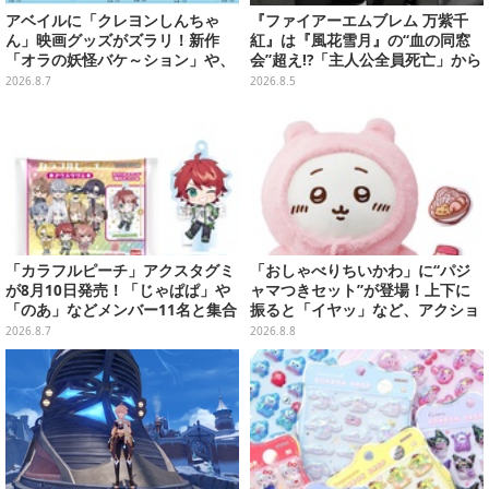
アベイルに「クレヨンしんちゃ
『ファイアーエムブレム 万紫千
ん」映画グッズがズラリ！新作
紅』は『風花雪月』の“血の同窓
「オラの妖怪バケ～ション」や、
会”超え!?「主人公全員死亡」から
「ヘンダーランド」「暗黒タマタ
始まる物語は、様々なシリーズ作
2026.8.7
2026.8.5
マ」などをフィーチャー
を想起させる
「カラフルピーチ」アクスタグミ
「おしゃべりちいかわ」に“パジ
が8月10日発売！「じゃぱぱ」や
ャマつきセット”が登場！上下に
「のあ」などメンバー11名と集合
振ると「イヤッ」など、アクショ
デザイン全15種、ボールチェーン
ンに応じて喋ってくれる
2026.8.7
2026.8.8
付きでアクセサリーにも