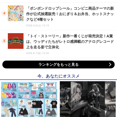
「ボンボンドロップシール」コンビニ商品テーマの新
作が公式抽選販売！おにぎり＆お弁当、ホットスナッ
クなど4種セット
2026.8.8(土) 13:15
「トイ・ストーリー」新作一番くじが発売決定！A賞
は、ウッディたちがレトロ感満載のアナログレコード
上を走る姿で立体化
2026.8.7(金) 12:40
ランキングをもっと見る
今、あなたにオススメ