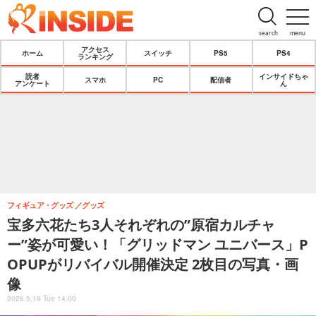
search
menu
アクセス
ホーム
スイッチ
PS5
PS4
ランキング
読者
インサイドちゃ
スマホ
PC
配信者
アンケート
ん
フィギュア・グッズ
グッズ
宝多六花たち3人それぞれの”原宿カルチャ
ー”姿が可愛い！「グリッドマン ユニバース」P
OPUPがリバイバル開催決定 2枚目の写真・画
像
2026.5.19 Tue 14:00