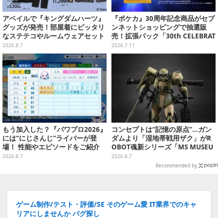
アベイルで『キングダムハーツ』
『ポケカ』30周年記念商品がセブ
グッズが発売！部屋着にピッタリ
ンネットショッピングで抽選販
なステテコやルームウェアセット
売！拡張パック「30th CELEBRAT
ION」と「エーフィ・ブラッキー
2026.8.7
2026.7.11
セット」が対象
もう加入した？『パワプロ2026』
コンセプトは“記憶の原点”…ガン
には“にじさんじ”ライバーが登
ダムより「湿地帯戦用ザク」がR
場！ 性能やエピソードをご紹介
OBOT魂新シリーズ「MS MUSEU
M」で商品化！博物館イメージの
2026.8.7
2026.8.7
ベースも注目
Recommended by
ゲーム制作/テスト・評価/SE そのゲーム愛 IT業界でのキャ
リアにしませんか バグ探し