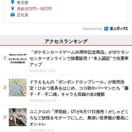
東京都
月給32万円～50万円
正社員
Sponsored by
アクセスランキング
「ポケモンカードゲーム30周年記念商品」がポケモン
センターオンラインで抽選販売！“本人認証”で当選率
アップ
2026.8.9(日) 18:30
ドラえもんの「ボンボンドロップシール」が発売決
定！ひみつ道具をはじめ、コロ助やパーマンたち「藤
子・F・不二雄」キャラも収録の全2種類
2026.8.9(日) 14:15
ユニクロの「浮世絵」UTが8月17日発売！がしゃどく
ろなど妖怪をモチーフにした、奥深い世界観が最高に
オシャレ
2026.8.9(日) 0:10