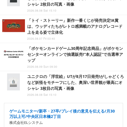
シャレ 2枚目の写真・画像
2026.08.08 Sat 15:10
「トイ・ストーリー」新作一番くじが発売決定!A賞
は、ウッディたちがレトロ感満載のアナログレコード
上を走る姿で立体化
2026.08.07 Fri 03:40
「ポケモンカードゲーム30周年記念商品」がポケモン
センターオンラインで抽選販売!“本人認証”で当選率ア
ップ
2026.08.09 Sun 09:30
ユニクロの「浮世絵」UTが8月17日発売!がしゃどくろ
など妖怪をモチーフにした、奥深い世界観が最高にオ
シャレ 3枚目の写真・画像
2026.08.08 Sat 15:10
ゲームモニター/新卒・27卒/プレイ後の意見を伝える/月30
万以上可/中央区日本橋2丁目
株式会社ELシステム