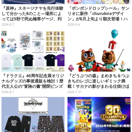
『原神』スネージナヤを先行体験
「ボンボンドロップシール」サン
して分かった8のこと―場所によ
リオに新作「churukiraデザイ
っては5秒で死ぬ極寒ゲージ、列
ン」が8月上旬より順次登場！ハ
車は“ダイナミック途中下車”可能
ローキティ、はぴだんぶいなど全
2026.8.7
2026.8.4
など自由度高め
8種類
『ドラクエ』40周年記念展オリジ
『どうぶつの森』まめきち＆つぶ
ナルグッズの事後通販を検討！歴
きちのレゴに楽しいギミック満
代主人公の“冒険の書”開閉ピンズ
載！サカナの影がまわる仕掛けほ
をはじめ、ユニークなＴシャツや
か、つりざおやプレゼントふうせ
2026.8.7
2026.7.31
雑貨など
んなど付属パーツも