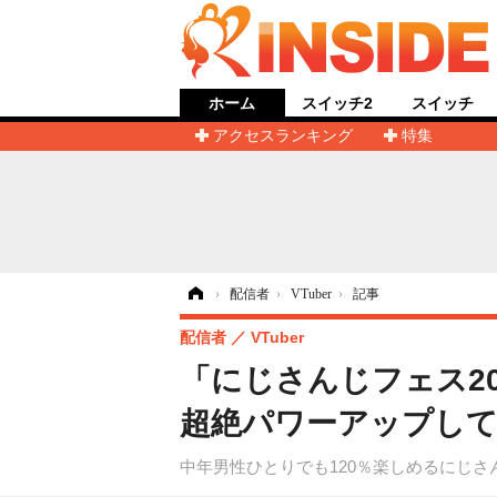
ホーム
スイッチ2
スイッチ
アクセスランキング
特集
ホーム
›
配信者
›
VTuber
›
記事
配信者
VTuber
「にじさんじフェス2
超絶パワーアップして
中年男性ひとりでも120％楽しめるにじさ