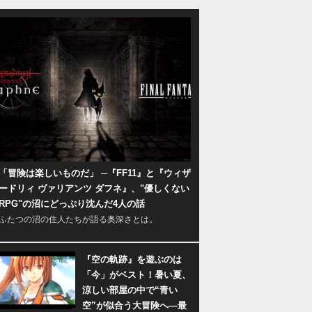
「冒険は楽しいものだ」 ─『FF11』と『ウィザ
ードリィ ヴァリアンツ ダフネ』、"優しくない
RPG"の沼にどっぷり沈んだ4人の話
ふたつの沼の住人たちが語る奥深さとは。
『空の軌跡』を遊ぶのは
「今」がベスト！暑い夏、
涼しい部屋の中で“青い
空”が似合う大冒険へ―最