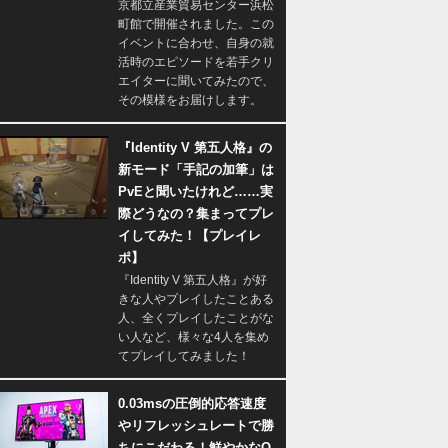
京都立産業貿易センター浜松
町館で開催されました。この
イベントに合わせ、自身の就
活時のエピソードを若手クリ
エイターに聞いてみたので、
その模様をお届けします。
『Identity V 第五人格』の
新モード「手記の加筆」は
PvEと聞いたけれど……実
際どうなの？集まってプレ
イしてみた！【プレイレ
ポ】
『Identity V 第五人格』が好
きな人やプレイしたことある
人、全くプレイしたことがな
い人など、様々な4人を集め
てプレイしてみました！
0.03msの圧倒的応答速度
やリフレッシュレートで勝
ちにこだわる！鮮やかなQ