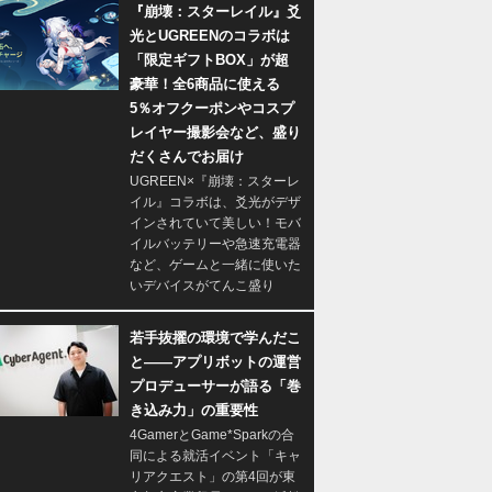
『崩壊：スターレイル』爻
光とUGREENのコラボは
「限定ギフトBOX」が超
豪華！全6商品に使える
5％オフクーポンやコスプ
レイヤー撮影会など、盛り
だくさんでお届け
UGREEN×『崩壊：スターレ
イル』コラボは、爻光がデザ
インされていて美しい！モバ
イルバッテリーや急速充電器
など、ゲームと一緒に使いた
いデバイスがてんこ盛り
若手抜擢の環境で学んだこ
と――アプリボットの運営
プロデューサーが語る「巻
き込み力」の重要性
4GamerとGame*Sparkの合
同による就活イベント「キャ
リアクエスト」の第4回が東