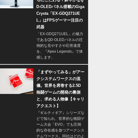
D-OLEDパネル搭載のGiga
Crysta「EX-GDQ271UE
L」はFPSゲーマー注目の
武器
「EX-GDQ271UEL」の魅力
であるQD-OLEDパネルの圧
倒的な見やすさや応答速度
を、『Apex Legends』で体
感します。
「まずやってみる」がアー
クシステムワークスの流
儀。世界を席巻する2.5D
格闘ゲームの開発の裏側
と、求める人物像【キャリ
アクエスト】
『ギルティギア』シリーズな
どで知られ、世界的な格闘ゲ
ーム大会「EVO」でも圧倒
的な存在感を放つアークシス
テムワークス。同社はどのよ