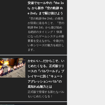
安値でセール中の『the 1s
t』から新作『空の軌跡 th
e 2nd』まで駆け抜けよう
『空の軌跡 the 2nd』の発売
が目前に迫る今こそ、『空の
軌跡 the 1st』から遊び始め
る絶好のタイミング！ 快適
になったゲームシステムや新
要素を交えながら、今遊びた
い本シリーズの魅力を紹介し
ます。
かわいい…だからこそ、い
じめたくなる。正式版リリ
ースの『パルワールド』プ
レイヤーに訊く“キュート
アグレッション×パル”の
底知れぬ魅力とは
正式版で登場する新たなパル
もいじめたくなる！