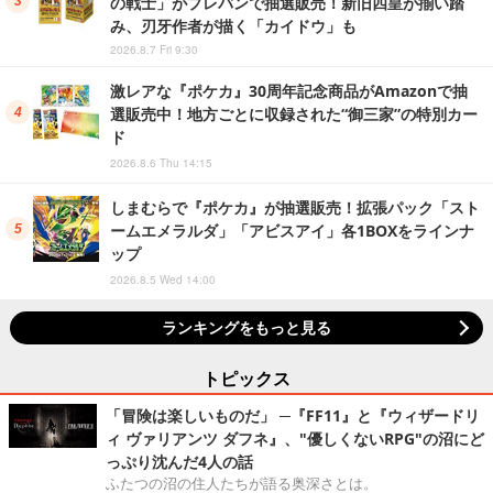
の戦士」がプレバンで抽選販売！新旧四皇が揃い踏
み、刃牙作者が描く「カイドウ」も
2026.8.7 Fri 9:30
激レアな『ポケカ』30周年記念商品がAmazonで抽
選販売中！地方ごとに収録された“御三家”の特別カー
ド
2026.8.6 Thu 14:15
しまむらで『ポケカ』が抽選販売！拡張パック「スト
ームエメラルダ」「アビスアイ」各1BOXをラインナ
ップ
2026.8.5 Wed 14:00
ランキングをもっと見る
トピックス
「冒険は楽しいものだ」 ─『FF11』と『ウィザードリ
ィ ヴァリアンツ ダフネ』、"優しくないRPG"の沼にど
っぷり沈んだ4人の話
ふたつの沼の住人たちが語る奥深さとは。