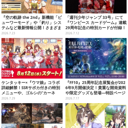
『空の軌跡 the 2nd』新機能「ビ
「週刊少年ジャンプ 33号」にて
ューワーモード」や「釣り」シス
『ワンピース カードゲーム』連載
テムなど最新情報公開！さまざま
29周年記念の特別カードが付録！
なシチュエーションで鑑賞＆撮影
応募者全員サービスで“豪華版”も
2026.7.23
2026.7.12
可能
手に入る
ケンタッキー×『ウマ娘』コラボ
『FF10』25周年記念展覧会が202
詳細解禁！SSRサポカ付きの特別
6年9月開催決定！貴重な開発資料
メニューや、ゴルシの“カーネ
や限定グッズも登場―特設ページ
ル・サンダース衣装”がゲーム内
では“思い出コメント”募集中
2026.7.29
2026.7.17
に実装