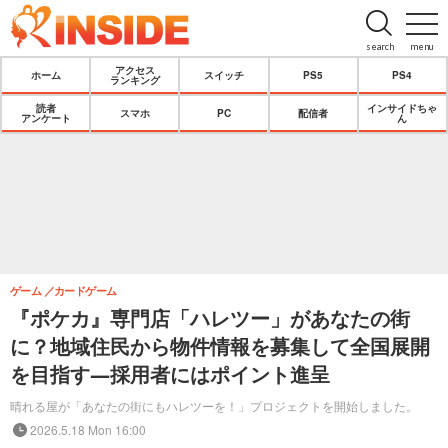
search
menu
アクセス
ホーム
スイッチ
PS5
PS4
ランキング
読者
インサイドちゃ
スマホ
PC
配信者
アンケート
ん
ゲーム
カードゲーム
『ポケカ』専門店「ハレツー」があなたの街
に？地域住民から物件情報を募集して全国展開
を目指す―採用者にはポイント進呈
晴れる屋が「あなたの街にもハレツーを！」プロジェクトを開始しました。
2026.5.18 Mon 16:00