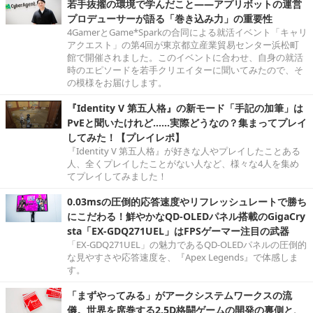
若手抜擢の環境で学んだこと――アプリボットの運営
プロデューサーが語る「巻き込み力」の重要性
4GamerとGame*Sparkの合同による就活イベント「キャリ
アクエスト」の第4回が東京都立産業貿易センター浜松町
館で開催されました。このイベントに合わせ、自身の就活
時のエピソードを若手クリエイターに聞いてみたので、そ
の模様をお届けします。
『Identity V 第五人格』の新モード「手記の加筆」は
PvEと聞いたけれど……実際どうなの？集まってプレイ
してみた！【プレイレポ】
『Identity V 第五人格』が好きな人やプレイしたことある
人、全くプレイしたことがない人など、様々な4人を集め
てプレイしてみました！
0.03msの圧倒的応答速度やリフレッシュレートで勝ち
にこだわる！鮮やかなQD-OLEDパネル搭載のGigaCry
sta「EX-GDQ271UEL」はFPSゲーマー注目の武器
「EX-GDQ271UEL」の魅力であるQD-OLEDパネルの圧倒的
な見やすさや応答速度を、『Apex Legends』で体感しま
す。
「まずやってみる」がアークシステムワークスの流
儀。世界を席巻する2.5D格闘ゲームの開発の裏側と、