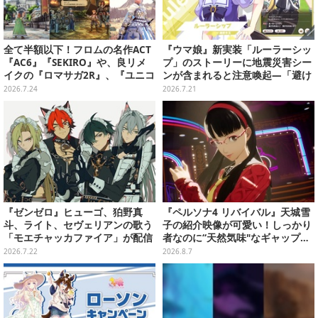
全て半額以下！フロムの名作ACT
『ウマ娘』新実装「ルーラーシッ
『AC6』『SEKIRO』や、良リメ
プ」のストーリーに地震災害シー
イクの『ロマサガ2R』、『ユニコ
ンが含まれると注意喚起―「避け
ーンオーバーロード』と『SO6』
ては語れないわな」「あの件から
2026.7.24
2026.7.21
もお手頃価格に【PS Storeのお薦
逃げないウマ娘は好きよ」
めセール】
『ゼンゼロ』ヒューゴ、狛野真
『ペルソナ4 リバイバル』天城雪
斗、ライト、セヴェリアンの歌う
子の紹介映像が可愛い！しっかり
「モエチャッカファイア」が配信
者なのに“天然気味"なギャップ…
決定―似合ってる…4人のメイド
幼馴染・千枝に助けられる姿にも
2026.7.22
2026.8.7
服イラストもお披露目
注目