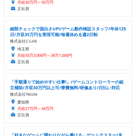
月給30万円～50万円
正社員
細部チェックで面白さUP!/ゲーム動作検証スタッフ/年休125
日/月収35万円を実現可能/毎週休める週2日制
株式会社C-Link
埼玉県
月給35万3,000円～39万1,000円
正社員
「手順通りで始めやすい仕事!」/ゲームコントローラーの組
立補助/月収30万円以上可/寮費無料/研修あり/日払い対応
株式会社Tetote
愛知県
月給27万円～34万円
正社員
「好きなゲームに関わりながら働ける」ゲームテスター/未