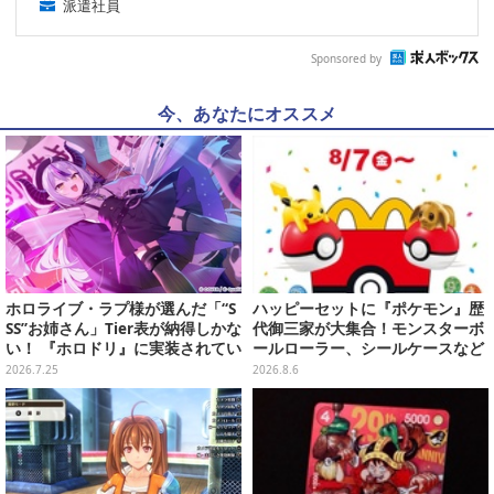
派遣社員
Sponsored by
今、あなたにオススメ
ホロライブ・ラプ様が選んだ「“S
ハッピーセットに『ポケモン』歴
SS”お姉さん」Tier表が納得しかな
代御三家が大集合！モンスターボ
い！ 『ホロドリ』に実装されてい
ールローラー、シールケースなど
るお姉さんイラストを振り返り
全12種
2026.7.25
2026.8.6