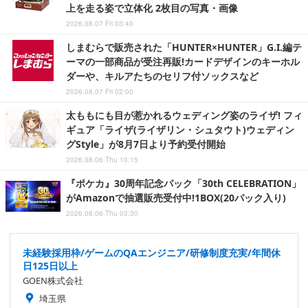
上を走る姿で立体化 2枚目の写真・画像
2026.08.07 Fri 03:40
しまむらで販売された「HUNTER×HUNTER」G.I.編テ
ーマの一部商品が受注再販!カードデザインのキーホル
ダーや、キルアたちのセリフ付ソックスなど
2026.08.07 Fri 02:00
太ももにも目が惹かれるウェディング姿のライザ! フィ
ギュア「ライザ(ライザリン・シュタウト)ウェディン
グStyle」が8月7日より予約受付開始
2026.08.06 Thu 10:15
『ポケカ』30周年記念パック「30th CELEBRATION」
がAmazonで抽選販売受付中!1BOX(20パック入り)
2026.08.06 Thu 03:30
未経験採用枠/ゲームのQAエンジニア/研修制度充実/年間休
日125日以上
GOEN株式会社
埼玉県