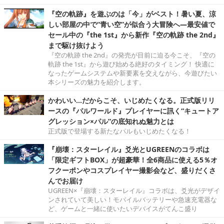
『空の軌跡』を遊ぶのは「今」がベスト！暑い夏、涼
しい部屋の中で“青い空”が似合う大冒険へ―最安値で
セール中の『the 1st』から新作『空の軌跡 the 2nd』
まで駆け抜けよう
『空の軌跡 the 2nd』の発売が目前に迫る今こそ、『空の
軌跡 the 1st』から遊び始める絶好のタイミング！ 快適に
なったゲームシステムや新要素を交えながら、今遊びたい
本シリーズの魅力を紹介します。
かわいい…だからこそ、いじめたくなる。正式版リリ
ースの『パルワールド』プレイヤーに訊く“キュートア
グレッション×パル”の底知れぬ魅力とは
正式版で登場する新たなパルもいじめたくなる！
『崩壊：スターレイル』爻光とUGREENのコラボは
「限定ギフトBOX」が超豪華！全6商品に使える5％オ
フクーポンやコスプレイヤー撮影会など、盛りだくさ
んでお届け
UGREEN×『崩壊：スターレイル』コラボは、爻光がデザイ
ンされていて美しい！モバイルバッテリーや急速充電器な
ど、ゲームと一緒に使いたいデバイスがてんこ盛り