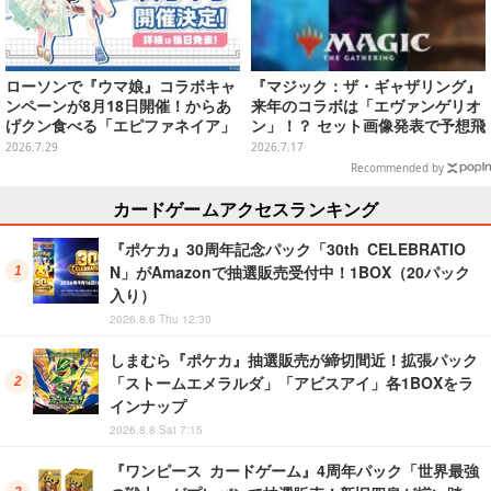
ローソンで『ウマ娘』コラボキャ
『マジック：ザ・ギャザリング』
ンペーンが8月18日開催！からあ
来年のコラボは「エヴァンゲリオ
げクン食べる「エピファネイア」
ン」！？ セット画像発表で予想飛
や「アーモンドアイ」たちが可愛
び交う
2026.7.29
2026.7.17
い
Recommended by
カードゲームアクセスランキング
『ポケカ』30周年記念パック「30th CELEBRATIO
N」がAmazonで抽選販売受付中！1BOX（20パック
入り）
2026.8.6 Thu 12:30
しまむら『ポケカ』抽選販売が締切間近！拡張パック
「ストームエメラルダ」「アビスアイ」各1BOXをラ
インナップ
2026.8.8 Sat 7:15
『ワンピース カードゲーム』4周年パック「世界最強