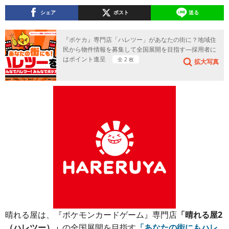
シェア
ポスト
送る
『ポケカ』専門店「ハレツー」があなたの街に？地域住
民から物件情報を募集して全国展開を目指す―採用者に
はポイント進呈
全 2 枚
拡大写真
晴れる屋は、『ポケモンカードゲーム』専門店
「晴れる屋2
（ハレツー）」
の全国展開を目指す
「あなたの街にもハレ