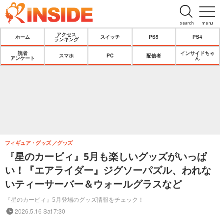
search
menu
アクセス
ホーム
スイッチ
PS5
PS4
ランキング
読者
インサイドちゃ
スマホ
PC
配信者
アンケート
ん
フィギュア・グッズ
グッズ
『星のカービィ』5月も楽しいグッズがいっぱ
い！『エアライダー』ジグソーパズル、われな
いティーサーバー＆ウォールグラスなど
『星のカービィ』5月登場のグッズ情報をチェック！
2026.5.16 Sat 7:30