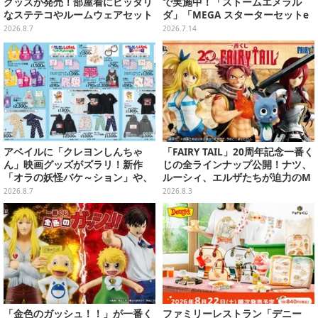
グッズが発売！部屋着にピッタリ
で実施中！「ストームエメラル
なステテコやルームウェアセット
ダ」「MEGA スターターセットe
x」各種の全4商品
2026.8.7
2026.7.14
アベイルに「クレヨンしんちゃ
「FAIRY TAIL」20周年記念一番く
ん」映画グッズがズラリ！新作
じの全ラインナップ公開！ナツ、
「オラの妖怪バケ～ション」や、
ルーシィ、エルザたちが迫力のM
「ヘンダーランド」「暗黒タマタ
ASTERLISEで初登場
2026.8.7
2026.8.3
マ」などをフィーチャー
「金色のガッシュ！！」が一番く
ファミリーレストラン「デニー