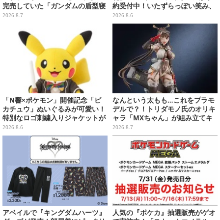
完売していた「ガンダムの盾型寝
約受付中！いたずらっぽい笑み、
袋」も2次受注開始
シルクハット型のステージが華や
2026.8.7
2026.8.6
かさを演出
「N響×ポケモン」開催記念「ピ
なんという太もも…これをプラモ
カチュウ」ぬいぐるみが可愛い！
デルで？！トリダモノ氏のオリキ
特別なロゴ刺繍入りジャケットが
ャラ「MXちゃん」が組み立てキ
オシャレ
ット化―持ってるケースはレール
2026.8.6
2026.8.7
ガンに変形
アベイルで『キングダムハーツ』
人気の『ポケカ』抽選販売がゲオ