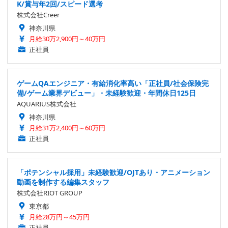
K/賞与年2回/スピード選考
株式会社Creer
神奈川県
月給30万2,900円～40万円
正社員
ゲームQAエンジニア・有給消化率高い「正社員/社会保険完
備/ゲーム業界デビュー」・未経験歓迎・年間休日125日
AQUARIUS株式会社
神奈川県
月給31万2,400円～60万円
正社員
「ポテンシャル採用」未経験歓迎/OJTあり・アニメーション
動画を制作する編集スタッフ
株式会社RIOT GROUP
東京都
月給28万円～45万円
正社員