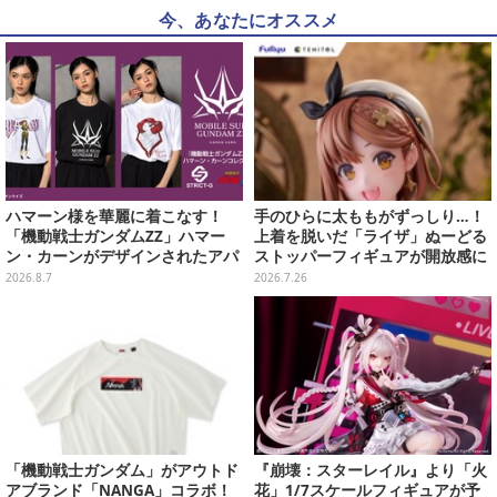
今、あなたにオススメ
ハマーン様を華麗に着こなす！
手のひらに太ももがずっしり…！
「機動戦士ガンダムZZ」ハマー
上着を脱いだ「ライザ」ぬーどる
ン・カーンがデザインされたアパ
ストッパーフィギュアが開放感に
レルが販売
あふれてる
2026.8.7
2026.7.26
「機動戦士ガンダム」がアウトド
『崩壊：スターレイル』より「火
アブランド「NANGA」コラボ！
花」1/7スケールフィギュアが予