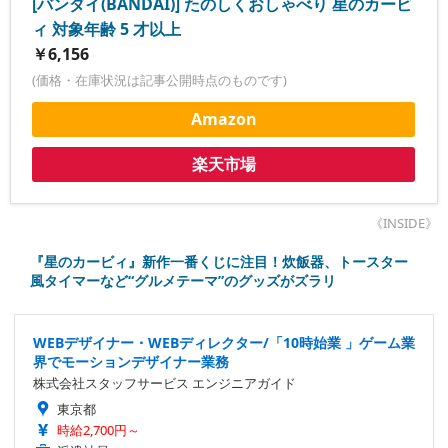
[バンダイ(BANDAI)] たのしくおしゃべり 星のカービ
ィ 対象年齢 5 才以上
￥6,156
(価格・在庫状況は記事公開時点のものです)
Amazon
楽天市場
《INSIDE》
『星のカービィ』新作一番くじに注目！炊飯器、トースター
風タイマーなど“グルメテーマ”のグッズがズラリ
WEBデザイナー・WEBディレクター/「10時始業 」ゲーム業
界でモーションデザイナー業務
株式会社スタッフサービス エンジニアガイド
東京都
時給2,700円～