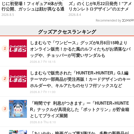
じに初登場！フィギュア4体が先
ズ」のくじが8月22日発売！“アメ
行公開、ガッシュは顔が異なる通
リカンレトロデザイン”のエナメ
常/ザケルver.の2種
ルバッグやTシャツなど、日常使
2026.8.5
2026.8.4
いできるグッズを用意
Recommended by
グッズアクセスランキング
しまむらで「ワンピース」グッズが8月8日15時より
オンライン販売！かるた風のルフィたちがお洒落なバ
ッグや、チョッパーが可愛いサンダルも
2026.8.7 Fri 18:15
しまむらで販売された「HUNTER×HUNTER」G.I.編
テーマの一部商品が受注再販！カードデザインのキー
ホルダーや、キルアたちのセリフ付ソックスなど
2026.8.7 Fri 11:00
「時間です 利息がつきます」ー「HUNTER×HUNTE
R」ナックルが具現化した「ポットクリン」が貯金箱
としてプライズ展開
2026.8.6 Thu 6:10
「ちいかわ」映画グッズ第3弾ほか、多数の新商品が