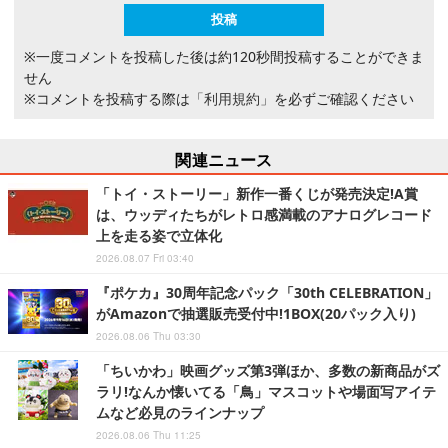
※一度コメントを投稿した後は約120秒間投稿することができま
せん
※コメントを投稿する際は
「利用規約」
を必ずご確認ください
関連ニュース
「トイ・ストーリー」新作一番くじが発売決定!A賞
は、ウッディたちがレトロ感満載のアナログレコード
上を走る姿で立体化
2026.08.07 Fri 03:40
『ポケカ』30周年記念パック「30th CELEBRATION」
がAmazonで抽選販売受付中!1BOX(20パック入り)
2026.08.06 Thu 03:30
「ちいかわ」映画グッズ第3弾ほか、多数の新商品がズ
ラリ!なんか懐いてる「鳥」マスコットや場面写アイテ
ムなど必見のラインナップ
2026.08.06 Thu 11:25