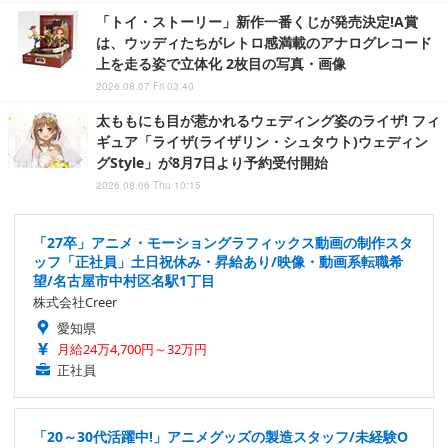
「トイ・ストーリー」新作一番くじが発売決定!A賞
は、ウッディたちがレトロ感満載のアナログレコード
上を走る姿で立体化 2枚目の写真・画像
2026.08.07 Fri 03:40
太ももにも目が惹かれるウェディング姿のライザ! フィ
ギュア「ライザ(ライザリン・シュタウト)ウェディン
グStyle」が8月7日より予約受付開始
2026.08.06 Thu 10:15
「27卒」アニメ・モーショングラフィックス動画の制作スタ
ッフ「正社員」土日祝休み・昇給あり/映像・動画系転職希
望/名古屋市中村区名駅1丁目
株式会社Creer
愛知県
月給24万4,700円～32万円
正社員
「20～30代活躍中!」アニメグッズの製造スタッフ/未経験O