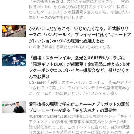
『空の軌跡 the 2nd』の発売が目前に迫る今こそ、『空の
軌跡 the 1st』から遊び始める絶好のタイミング！ 快適に
なったゲームシステムや新要素を交えながら、今遊びたい
本シリーズの魅力を紹介します。
かわいい…だからこそ、いじめたくなる。正式版リリ
ースの『パルワールド』プレイヤーに訊く“キュートア
グレッション×パル”の底知れぬ魅力とは
正式版で登場する新たなパルもいじめたくなる！
『崩壊：スターレイル』爻光とUGREENのコラボは
「限定ギフトBOX」が超豪華！全6商品に使える5％オ
フクーポンやコスプレイヤー撮影会など、盛りだくさ
んでお届け
UGREEN×『崩壊：スターレイル』コラボは、爻光がデザイ
ンされていて美しい！モバイルバッテリーや急速充電器な
ど、ゲームと一緒に使いたいデバイスがてんこ盛り
若手抜擢の環境で学んだこと――アプリボットの運営
プロデューサーが語る「巻き込み力」の重要性
4GamerとGame*Sparkの合同による就活イベント「キャリ
アクエスト」の第4回が東京都立産業貿易センター浜松町
館で開催されました。このイベントに合わせ、自身の就活
時のエピソードを若手クリエイターに聞いてみたので、そ