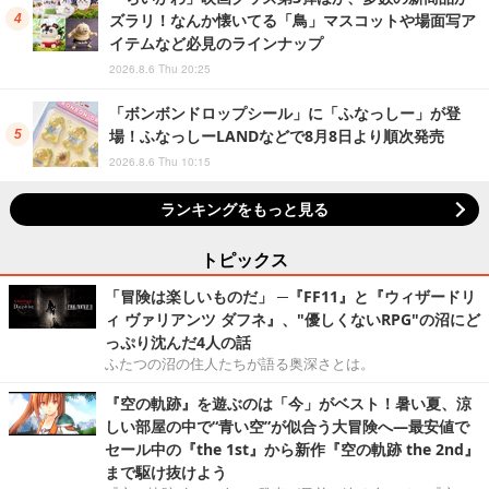
ズラリ！なんか懐いてる「鳥」マスコットや場面写ア
イテムなど必見のラインナップ
2026.8.6 Thu 20:25
「ボンボンドロップシール」に「ふなっしー」が登
場！ふなっしーLANDなどで8月8日より順次発売
2026.8.6 Thu 10:15
ランキングをもっと見る
トピックス
「冒険は楽しいものだ」 ─『FF11』と『ウィザードリ
ィ ヴァリアンツ ダフネ』、"優しくないRPG"の沼にど
っぷり沈んだ4人の話
ふたつの沼の住人たちが語る奥深さとは。
『空の軌跡』を遊ぶのは「今」がベスト！暑い夏、涼
しい部屋の中で“青い空”が似合う大冒険へ―最安値で
セール中の『the 1st』から新作『空の軌跡 the 2nd』
まで駆け抜けよう