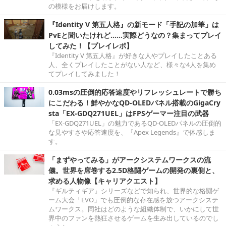
の模様をお届けします。
『Identity V 第五人格』の新モード「手記の加筆」は
PvEと聞いたけれど……実際どうなの？集まってプレイ
してみた！【プレイレポ】
『Identity V 第五人格』が好きな人やプレイしたことある
人、全くプレイしたことがない人など、様々な4人を集め
てプレイしてみました！
0.03msの圧倒的応答速度やリフレッシュレートで勝ち
にこだわる！鮮やかなQD-OLEDパネル搭載のGigaCry
sta「EX-GDQ271UEL」はFPSゲーマー注目の武器
「EX-GDQ271UEL」の魅力であるQD-OLEDパネルの圧倒的
な見やすさや応答速度を、『Apex Legends』で体感しま
す。
「まずやってみる」がアークシステムワークスの流
儀。世界を席巻する2.5D格闘ゲームの開発の裏側と、
求める人物像【キャリアクエスト】
『ギルティギア』シリーズなどで知られ、世界的な格闘ゲ
ーム大会「EVO」でも圧倒的な存在感を放つアークシステ
ムワークス。同社はどのような組織体制で、いかにして世
界中のファンを熱狂させるゲームを生み出しているのでし