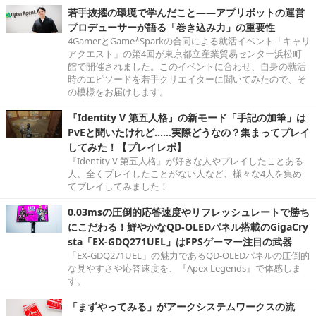
若手抜擢の環境で学んだこと――アプリボットの運営
プロデューサーが語る「巻き込み力」の重要性
4GamerとGame*Sparkの合同による就活イベント「キャリ
アクエスト」の第4回が東京都立産業貿易センター浜松町
館で開催されました。このイベントに合わせ、自身の就活
時のエピソードを若手クリエイターに聞いてみたので、そ
の模様をお届けします。
『Identity V 第五人格』の新モード「手記の加筆」は
PvEと聞いたけれど……実際どうなの？集まってプレイ
してみた！【プレイレポ】
『Identity V 第五人格』が好きな人やプレイしたことある
人、全くプレイしたことがない人など、様々な4人を集め
てプレイしてみました！
0.03msの圧倒的応答速度やリフレッシュレートで勝ち
にこだわる！鮮やかなQD-OLEDパネル搭載のGigaCry
sta「EX-GDQ271UEL」はFPSゲーマー注目の武器
「EX-GDQ271UEL」の魅力であるQD-OLEDパネルの圧倒的
な見やすさや応答速度を、『Apex Legends』で体感しま
す。
「まずやってみる」がアークシステムワークスの流