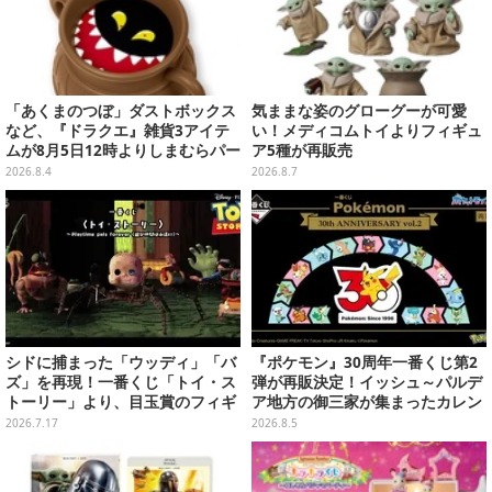
「あくまのつぼ」ダストボックス
気ままな姿のグローグーが可愛
など、『ドラクエ』雑貨3アイテ
い！メディコムトイよりフィギュ
ムが8月5日12時よりしまむらパー
ア5種が再販売
ク（オンラインストア）にて販
2026.8.4
2026.8.7
売！
シドに捕まった「ウッディ」「バ
『ポケモン』30周年一番くじ第2
ズ」を再現！一番くじ「トイ・ス
弾が再販決定！イッシュ～パルデ
トーリー」より、目玉賞のフィギ
ア地方の御三家が集まったカレン
ュアが先行公開
ダー、ぬいぐるみなど記念グッズ
2026.7.17
2026.8.5
盛りだくさん