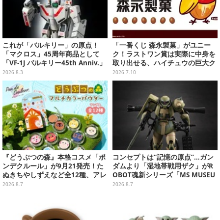
これが「バルキリー」の原点！
「一番くじ 森永製菓」がユニー
「マクロス」45周年商品として
ク！ラストワン賞は実際に中身を
「VF-1J バルキリー45th Anniv.」
取り出せる、ハイチュウの巨大ク
が予約開始
ッション
2026.8.3
2026.7.10
『どうぶつの森』本格コスメ「ポ
コンセプトは“記憶の原点”…ガン
ンデクルール」が9月21発売！た
ダムより「湿地帯戦用ザク」がR
ぬきちやしずえなど全12種、アレ
OBOT魂新シリーズ「MS MUSEU
ンジできるリアクションシールも
M」で商品化！博物館イメージの
2026.8.7
2026.8.7
付属
ベースも注目