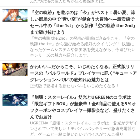
ふたつの沼の住人たちが語る奥深さとは。
『空の軌跡』を遊ぶのは「今」がベスト！暑い夏、涼
しい部屋の中で“青い空”が似合う大冒険へ―最安値で
セール中の『the 1st』から新作『空の軌跡 the 2nd』
まで駆け抜けよう
『空の軌跡 the 2nd』の発売が目前に迫る今こそ、『空の
軌跡 the 1st』から遊び始める絶好のタイミング！ 快適に
なったゲームシステムや新要素を交えながら、今遊びたい
本シリーズの魅力を紹介します。
かわいい…だからこそ、いじめたくなる。正式版リリ
ースの『パルワールド』プレイヤーに訊く“キュートア
グレッション×パル”の底知れぬ魅力とは
正式版で登場する新たなパルもいじめたくなる！
『崩壊：スターレイル』爻光とUGREENのコラボは
「限定ギフトBOX」が超豪華！全6商品に使える5％オ
フクーポンやコスプレイヤー撮影会など、盛りだくさ
んでお届け
UGREEN×『崩壊：スターレイル』コラボは、爻光がデザイ
ンされていて美しい！モバイルバッテリーや急速充電器な
ど、ゲームと一緒に使いたいデバイスがてんこ盛り