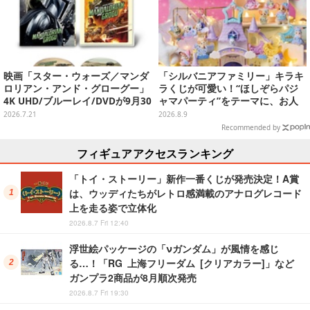
映画「スター・ウォーズ／マンダ
「シルバニアファミリー」キラキ
ロリアン・アンド・グローグー」
ラくじが可愛い！“ほしぞらパジ
4K UHD/ブルーレイ/DVDが9月30
ャマパーティ”をテーマに、お人
日発売！さらに数量限定でスチー
形や建物がラインナップ
2026.7.21
2026.8.9
ルブックセットも
Recommended by
フィギュアアクセスランキング
「トイ・ストーリー」新作一番くじが発売決定！A賞
は、ウッディたちがレトロ感満載のアナログレコード
上を走る姿で立体化
2026.8.7 Fri 12:40
浮世絵パッケージの「νガンダム」が風情を感じ
る…！「RG 上海フリーダム [クリアカラー]」など
ガンプラ2商品が8月順次発売
2026.8.7 Fri 19:30