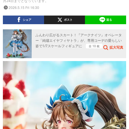
月24日までとなっています。
2026.5.15 Fri 16:30
シェア
ポスト
送る
ふんわり広がるスカート！『アークナイツ』オペレータ
ー「純燼エイヤフィヤトラ」が、専用コーデの愛らしい
姿で1/7スケールフィギュアに
全 10 枚
拡大写真