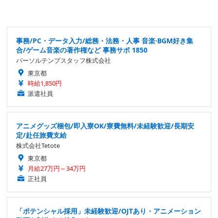
事務/PC・データ入力/総務・法務・人事 音楽·BGM好き集
合/ゲーム音楽の著作権など 事務サポ 1850
パーソルテンプスタッフ株式会社
東京都
時給1,850円
派遣社員
アニメグッズ梱包/即入寮OK/寮費無料/未経験歓迎/長期安
定/赴任旅費支給
株式会社Tetote
東京都
月給27万円～34万円
正社員
「ポテンシャル採用」未経験歓迎/OJTあり・アニメーション