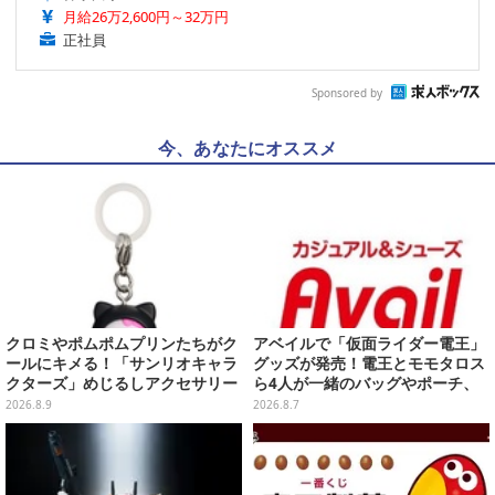
月給26万2,600円～32万円
正社員
Sponsored by
今、あなたにオススメ
クロミやポムポムプリンたちがク
アベイルで「仮面ライダー電王」
ールにキメる！「サンリオキャラ
グッズが発売！電王とモモタロス
クターズ」めじるしアクセサリー
ら4人が一緒のバッグやポーチ、
がガシャポン展開
収納ボックスも
2026.8.9
2026.8.7