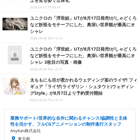
上を走る姿で立体化
2026.08.07 Fri 03:40
ユニクロの「浮世絵」UTが8月17日発売!がしゃどくろ
など妖怪をモチーフにした、奥深い世界観が最高にオ
シャレ
2026.08.08 Sat 15:10
ユニクロの「浮世絵」UTが8月17日発売!がしゃどくろ
など妖怪をモチーフにした、奥深い世界観が最高にオ
シャレ 3枚目の写真・画像
2026.08.08 Sat 15:10
太ももにも目が惹かれるウェディング姿のライザ! フィ
ギュア「ライザ(ライザリン・シュタウト)ウェディン
グStyle」が8月7日より予約受付開始
2026.08.06 Thu 10:15
業務サポート/世界的な名作に関わるチャンス!協調性と主体
性を活かす、フルCGアニメーションの制作進行スタッフ
AnyKan株式会社
東京都