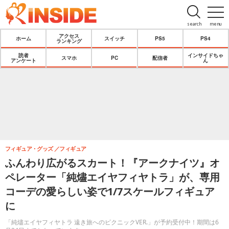
search
menu
アクセス
ホーム
スイッチ
PS5
PS4
ランキング
読者
インサイドちゃ
スマホ
PC
配信者
アンケート
ん
フィギュア・グッズ
フィギュア
ふんわり広がるスカート！『アークナイツ』オ
ペレーター「純燼エイヤフィヤトラ」が、専用
コーデの愛らしい姿で1/7スケールフィギュア
に
「純燼エイヤフィヤトラ 遠き旅へのピクニックVER.」が予約受付中！期間は6