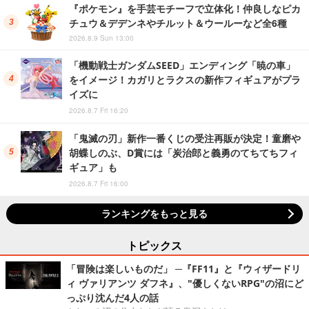
『ポケモン』を手芸モチーフで立体化！仲良しなピカ
チュウ＆デデンネやチルット＆ウールーなど全6種
2026.8.9 Sun 13:00
「機動戦士ガンダムSEED」エンディング「暁の車」
をイメージ！カガリとラクスの新作フィギュアがプラ
イズに
2026.8.7 Fri 16:20
「鬼滅の刃」新作一番くじの受注再販が決定！童磨や
胡蝶しのぶ、D賞には「炭治郎と義勇のてちてちフィ
ギュア」も
2026.8.7 Fri 16:00
ランキングをもっと見る
トピックス
「冒険は楽しいものだ」 ─『FF11』と『ウィザードリ
ィ ヴァリアンツ ダフネ』、"優しくないRPG"の沼にど
っぷり沈んだ4人の話