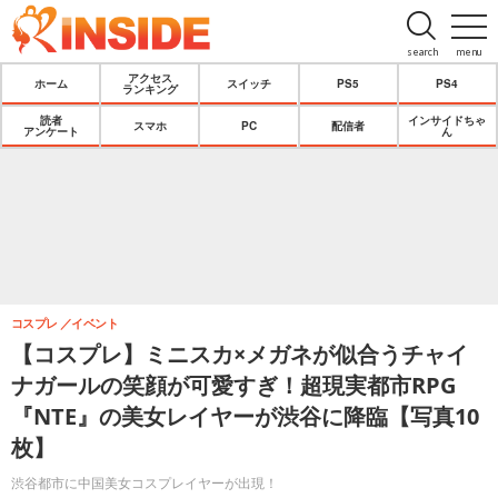
search
menu
アクセス
ホーム
スイッチ
PS5
PS4
ランキング
読者
インサイドちゃ
スマホ
PC
配信者
アンケート
ん
コスプレ
イベント
【コスプレ】ミニスカ×メガネが似合うチャイ
ナガールの笑顔が可愛すぎ！超現実都市RPG
『NTE』の美女レイヤーが渋谷に降臨【写真10
枚】
渋谷都市に中国美女コスプレイヤーが出現！