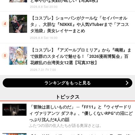
と華やかな笑顔が眩しい【写真8枚】
2026.8.8 Sat 20:00
【コスプレ】ショーパンがクールな「セイバーオル
タ」、大胆な『NIKKE』や人気VTuberまで「アコス
タ池袋」美女レイヤーまとめ
2026.8.8 Sat 16:00
【コスプレ】『アズールプロミリア』から『鳴潮』ま
で抜群のスタイルで魅せる！「2026漫画博覧会」百
花繚乱の台湾美女12選【写真37枚】
2026.7.31 Fri 7:00
ランキングをもっと見る
トピックス
「冒険は楽しいものだ」 ─『FF11』と『ウィザードリ
ィ ヴァリアンツ ダフネ』、"優しくないRPG"の沼にど
っぷり沈んだ4人の話
ふたつの沼の住人たちが語る奥深さとは。