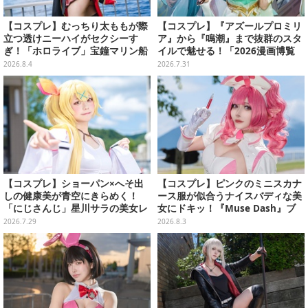
【コスプレ】むっちり太ももが際
【コスプレ】『アズールプロミリ
立つ透けニーハイがセクシーす
ア』から『鳴潮』まで抜群のスタ
ぎ！「ホロライブ」宝鐘マリン船
イルで魅せる！「2026漫画博覧
長が反則級の可愛いへそ出し姿で
会」百花繚乱の台湾美女12選【写
2026.8.4
2026.7.31
魅せる【写真8枚】
真37枚】
【コスプレ】ショーパン×へそ出
【コスプレ】ピンクのミニスカナ
しの健康美が青空にきらめく！
ース服が似合うナイスバディな美
「にじさんじ」星川サラの美女レ
女にドキッ！『Muse Dash』ブ
イヤーが北の大地で明るい笑顔を
ロウに思わずお注射されたい【写
2026.7.29
2026.8.3
振りまく【写真9枚】
真8枚】