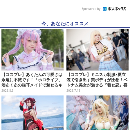
Sponsored by
今、あなたにオススメ
【コスプレ】あくたんの可愛さは
【コスプレ】ミニスカ制服×夏衣
永遠に不滅です！「ホロライブ」
装で引き出す美ボディが圧巻！ベ
湊あくあの猫耳メイドで魅せるキ
トナム美女が魅せる『着せ恋』喜
ュートなポーズと美脚が眩しい
多川海夢は爽やかでセクシー【写
2026.8.3
2026.7.13
【写真9枚】
真8枚】