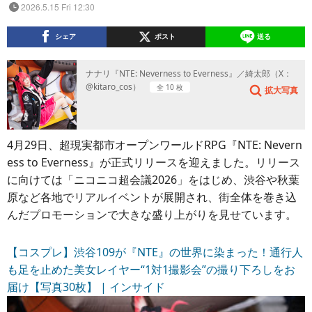
2026.5.15 Fri 12:30
シェア
ポスト
送る
ナナリ『NTE: Neverness to Everness』／綺太郎（X：
@kitaro_cos）
全 10 枚
拡大写真
4月29日、超現実都市オープンワールドRPG『NTE: Nevern
ess to Everness』が正式リリースを迎えました。リリース
に向けては「ニコニコ超会議2026」をはじめ、渋谷や秋葉
原など各地でリアルイベントが展開され、街全体を巻き込
んだプロモーションで大きな盛り上がりを見せています。
【コスプレ】渋谷109が『NTE』の世界に染まった！通行人
も足を止めた美女レイヤー“1対1撮影会”の撮り下ろしをお
届け【写真30枚】 | インサイド