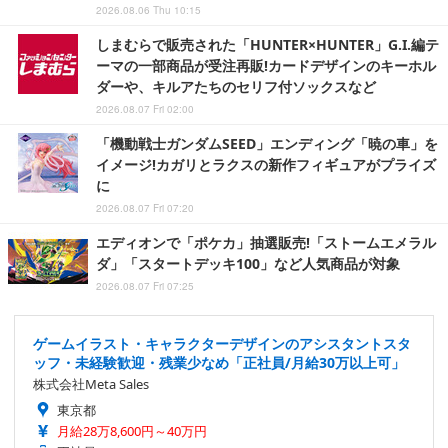
2026.08.06 Thu 10:15
しまむらで販売された「HUNTER×HUNTER」G.I.編テ
ーマの一部商品が受注再販!カードデザインのキーホル
ダーや、キルアたちのセリフ付ソックスなど
2026.08.07 Fri 02:00
「機動戦士ガンダムSEED」エンディング「暁の車」を
イメージ!カガリとラクスの新作フィギュアがプライズ
に
2026.08.07 Fri 07:20
エディオンで「ポケカ」抽選販売!「ストームエメラル
ダ」「スタートデッキ100」など人気商品が対象
2026.08.07 Fri 07:25
ゲームイラスト・キャラクターデザインのアシスタントスタ
ッフ・未経験歓迎・残業少なめ「正社員/月給30万以上可」
株式会社Meta Sales
東京都
月給28万8,600円～40万円