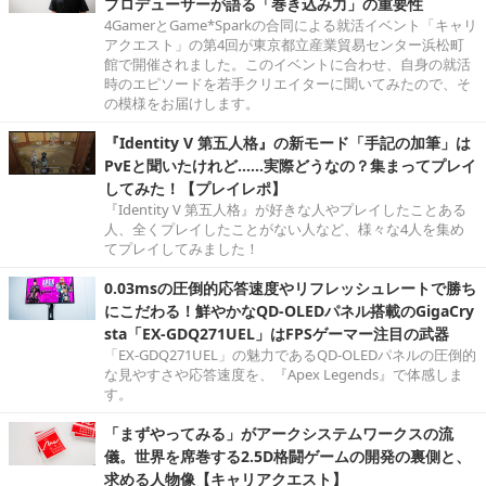
プロデューサーが語る「巻き込み力」の重要性
4GamerとGame*Sparkの合同による就活イベント「キャリ
アクエスト」の第4回が東京都立産業貿易センター浜松町
館で開催されました。このイベントに合わせ、自身の就活
時のエピソードを若手クリエイターに聞いてみたので、そ
の模様をお届けします。
『Identity V 第五人格』の新モード「手記の加筆」は
PvEと聞いたけれど……実際どうなの？集まってプレイ
してみた！【プレイレポ】
『Identity V 第五人格』が好きな人やプレイしたことある
人、全くプレイしたことがない人など、様々な4人を集め
てプレイしてみました！
0.03msの圧倒的応答速度やリフレッシュレートで勝ち
にこだわる！鮮やかなQD-OLEDパネル搭載のGigaCry
sta「EX-GDQ271UEL」はFPSゲーマー注目の武器
「EX-GDQ271UEL」の魅力であるQD-OLEDパネルの圧倒的
な見やすさや応答速度を、『Apex Legends』で体感しま
す。
「まずやってみる」がアークシステムワークスの流
儀。世界を席巻する2.5D格闘ゲームの開発の裏側と、
求める人物像【キャリアクエスト】