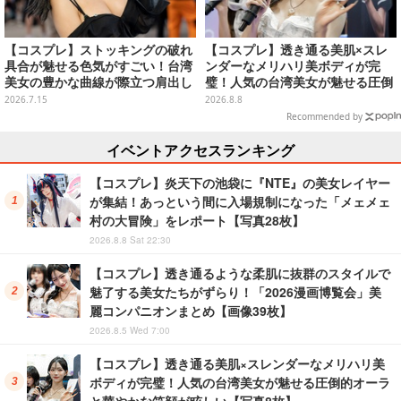
【コスプレ】ストッキングの破れ
【コスプレ】透き通る美肌×スレ
具合が魅せる色気がすごい！台湾
ンダーなメリハリ美ボディが完
美女の豊かな曲線が際立つ肩出し
璧！人気の台湾美女が魅せる圧倒
ファッションがセクシーだった
的オーラと華やかな笑顔が眩しい
2026.7.15
2026.8.8
【写真9枚】
【写真8枚】
Recommended by
イベントアクセスランキング
【コスプレ】炎天下の池袋に『NTE』の美女レイヤー
が集結！あっという間に入場規制になった「メェメェ
村の大冒険」をレポート【写真28枚】
2026.8.8 Sat 22:30
【コスプレ】透き通るような柔肌に抜群のスタイルで
魅了する美女たちがずらり！「2026漫画博覧会」美
麗コンパニオンまとめ【画像39枚】
2026.8.5 Wed 7:00
【コスプレ】透き通る美肌×スレンダーなメリハリ美
ボディが完璧！人気の台湾美女が魅せる圧倒的オーラ