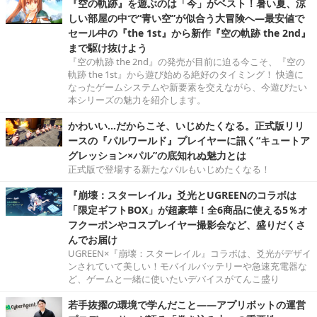
『空の軌跡』を遊ぶのは「今」がベスト！暑い夏、涼
しい部屋の中で“青い空”が似合う大冒険へ―最安値で
セール中の『the 1st』から新作『空の軌跡 the 2nd』
まで駆け抜けよう
『空の軌跡 the 2nd』の発売が目前に迫る今こそ、『空の
軌跡 the 1st』から遊び始める絶好のタイミング！ 快適に
なったゲームシステムや新要素を交えながら、今遊びたい
本シリーズの魅力を紹介します。
かわいい…だからこそ、いじめたくなる。正式版リリ
ースの『パルワールド』プレイヤーに訊く“キュートア
グレッション×パル”の底知れぬ魅力とは
正式版で登場する新たなパルもいじめたくなる！
『崩壊：スターレイル』爻光とUGREENのコラボは
「限定ギフトBOX」が超豪華！全6商品に使える5％オ
フクーポンやコスプレイヤー撮影会など、盛りだくさ
んでお届け
UGREEN×『崩壊：スターレイル』コラボは、爻光がデザイ
ンされていて美しい！モバイルバッテリーや急速充電器な
ど、ゲームと一緒に使いたいデバイスがてんこ盛り
若手抜擢の環境で学んだこと――アプリボットの運営