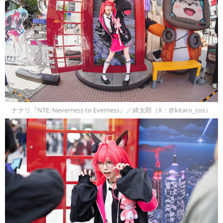
ナナリ『NTE: Neverness to Everness』／綺太郎（X：@kitaro_cos）