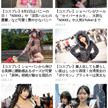
【コスプレ】8月2日はバニーの
【コスプレ】ショーパンがクール
日！『NIKKE』や「涼宮ハルヒの
な「セイバーオルタ」、大胆な
憂鬱」など可愛く艷やかなバニー
『NIKKE』や人気VTuberまで
ガールの美女レイヤーまとめ【写
「アコスタ池袋」美女レイヤーま
2026.8.2
2026.8.8
真60枚】
とめ
【コスプレ】ショーパンから伸び
【コスプレ】擬人化しても愛らし
る美脚に躍動感あるポーズが可愛
い姿はしっかり再現！台湾美女の
い！『原神』胡桃が魅せる屈託の
『ポケモン』ブラッキーは美太も
ない笑顔に癒される【写真9枚】
も×ニーハイが織りなす絶対領域
2026.7.21
2026.7.17
で魅せる【写真8枚】