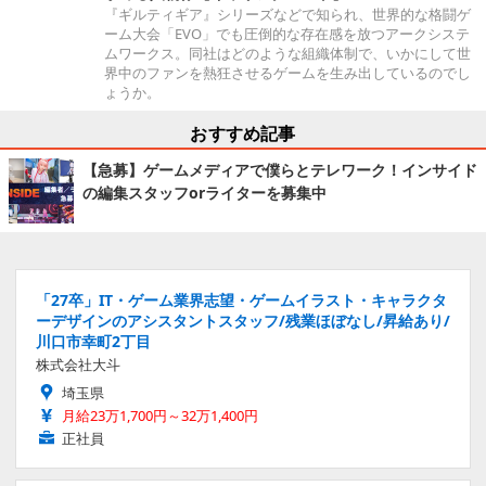
『ギルティギア』シリーズなどで知られ、世界的な格闘ゲ
ーム大会「EVO」でも圧倒的な存在感を放つアークシステ
ムワークス。同社はどのような組織体制で、いかにして世
界中のファンを熱狂させるゲームを生み出しているのでし
ょうか。
おすすめ記事
【急募】ゲームメディアで僕らとテレワーク！インサイド
の編集スタッフorライターを募集中
「27卒」IT・ゲーム業界志望・ゲームイラスト・キャラクタ
ーデザインのアシスタントスタッフ/残業ほぼなし/昇給あり/
川口市幸町2丁目
株式会社大斗
埼玉県
月給23万1,700円～32万1,400円
正社員