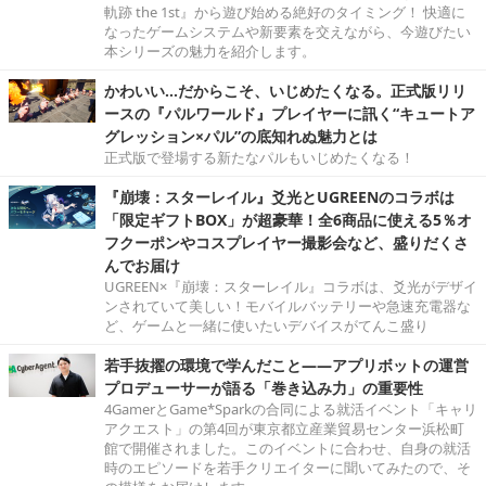
軌跡 the 1st』から遊び始める絶好のタイミング！ 快適に
なったゲームシステムや新要素を交えながら、今遊びたい
本シリーズの魅力を紹介します。
かわいい…だからこそ、いじめたくなる。正式版リリ
ースの『パルワールド』プレイヤーに訊く“キュートア
グレッション×パル”の底知れぬ魅力とは
正式版で登場する新たなパルもいじめたくなる！
『崩壊：スターレイル』爻光とUGREENのコラボは
「限定ギフトBOX」が超豪華！全6商品に使える5％オ
フクーポンやコスプレイヤー撮影会など、盛りだくさ
んでお届け
UGREEN×『崩壊：スターレイル』コラボは、爻光がデザイ
ンされていて美しい！モバイルバッテリーや急速充電器な
ど、ゲームと一緒に使いたいデバイスがてんこ盛り
若手抜擢の環境で学んだこと――アプリボットの運営
プロデューサーが語る「巻き込み力」の重要性
4GamerとGame*Sparkの合同による就活イベント「キャリ
アクエスト」の第4回が東京都立産業貿易センター浜松町
館で開催されました。このイベントに合わせ、自身の就活
時のエピソードを若手クリエイターに聞いてみたので、そ