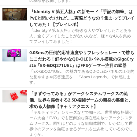
の模様をお届けします。
『Identity V 第五人格』の新モード「手記の加筆」は
PvEと聞いたけれど……実際どうなの？集まってプレイ
してみた！【プレイレポ】
『Identity V 第五人格』が好きな人やプレイしたことある
人、全くプレイしたことがない人など、様々な4人を集め
てプレイしてみました！
0.03msの圧倒的応答速度やリフレッシュレートで勝ち
にこだわる！鮮やかなQD-OLEDパネル搭載のGigaCry
sta「EX-GDQ271UEL」はFPSゲーマー注目の武器
「EX-GDQ271UEL」の魅力であるQD-OLEDパネルの圧倒的
な見やすさや応答速度を、『Apex Legends』で体感しま
す。
「まずやってみる」がアークシステムワークスの流
儀。世界を席巻する2.5D格闘ゲームの開発の裏側と、
求める人物像【キャリアクエスト】
『ギルティギア』シリーズなどで知られ、世界的な格闘ゲ
ーム大会「EVO」でも圧倒的な存在感を放つアークシステ
ムワークス。同社はどのような組織体制で、いかにして世
界中のファンを熱狂させるゲームを生み出しているのでし
ょうか。