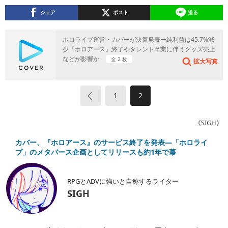
シェア
ポスト
送る
ホロライブ運営・カバーが決算発表ー純利益は45.7%減
少『ホロアース』終了やタレント卒業に伴うグッズ売上
などが影響か
全 2 枚
拡大写真
«
1
2
《SIGH》
カバー、『ホロアース』のサービス終了を発表―「ホロライ
ブ」のメタバース企画としてリリースも約1年で幕
RPGとADVに強いと自称するライター
SIGH