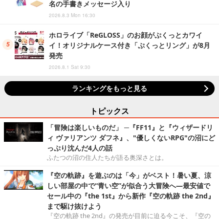
名の手書きメッセージ入り
2026.8.3 Mon 16:30
ホロライブ「ReGLOSS」のお顔がぷくっとカワイ
イ！オリジナルケース付き「ぷくっとリング」が8月
発売
2026.8.1 Sat 9:30
ランキングをもっと見る
トピックス
「冒険は楽しいものだ」 ─『FF11』と『ウィザードリ
ィ ヴァリアンツ ダフネ』、"優しくないRPG"の沼にど
っぷり沈んだ4人の話
ふたつの沼の住人たちが語る奥深さとは。
『空の軌跡』を遊ぶのは「今」がベスト！暑い夏、涼
しい部屋の中で“青い空”が似合う大冒険へ―最安値で
セール中の『the 1st』から新作『空の軌跡 the 2nd』
まで駆け抜けよう
『空の軌跡 the 2nd』の発売が目前に迫る今こそ、『空の