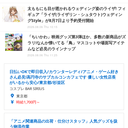
太ももにも目が惹かれるウェディング姿のライザ! フィ
ギュア「ライザ(ライザリン・シュタウト)ウェディン
グStyle」が8月7日より予約受付開始
2026.08.06 Thu 10:15
「ちいかわ」映画グッズ第3弾ほか、多数の新商品がズ
ラリ!なんか懐いてる「鳥」マスコットや場面写アイテ
ムなど必見のラインナップ
2026.08.06 Thu 11:25
日払いOKで即日収入/カウンターレディ/アニメ・ゲーム好き
さん必見!高円寺のサブカルコンカフェです 優しい女性店長
がいるから安心/東京都/杉並区
コスプレ BAR SIRIUS
東京都
時給1,700円～
「アニメ関連商品の出荷・仕分けスタッフ」人気グッズを扱
う物流作業