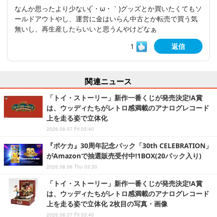
なんか思ったより少ない(´・ω・｀)グッズとか買いたくてもソ
ールドアウトやし、運営に金はいらん中古とか転売で買う気
無いし、再生産したらいいと思うんやけどなぁ
1
返信
関連ニュース
「トイ・ストーリー」新作一番くじが発売決定!A賞
は、ウッディたちがレトロ感満載のアナログレコード
上を走る姿で立体化
2026.08.07 Fri 03:40
『ポケカ』30周年記念パック「30th CELEBRATION」
がAmazonで抽選販売受付中!1BOX(20パック入り)
2026.08.06 Thu 03:30
「トイ・ストーリー」新作一番くじが発売決定!A賞
は、ウッディたちがレトロ感満載のアナログレコード
上を走る姿で立体化 2枚目の写真・画像
2026.08.07 Fri 03:40