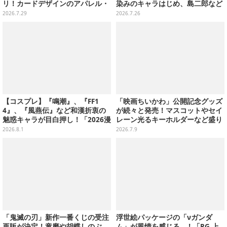
リ！カードデザインのアパレル・
染みのキャラはじめ、島二郎など
雑貨、ゴレイヌの「オレが3人分
セイレーン編カード全22種
2026.7.29
2026.7.26
になる…」も
【コスプレ】『鳴潮』、『FF1
「映画ちいかわ」公開記念グッズ
4』、『風燕伝』など和漢折衷の
が続々と発売！マスコットやセイ
魅惑キャラが目白押し！「2026漫
レーン光るキーホルダーなど盛り
画博覧会」美麗レイヤー13選【写
沢山、ノベルティ3種も用意
2026.8.1
2026.7.9
真39枚】
「鬼滅の刃」新作一番くじの受注
浮世絵パッケージの「νガンダ
再販が決定！童磨や胡蝶しのぶ、
ム」が風情を感じる…！「RG 上