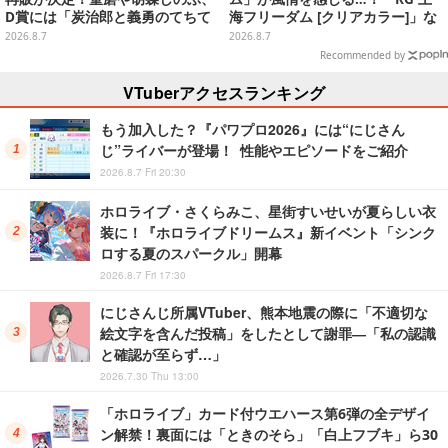
D賞には「炭治郎と義勇のてちて
海フリーダム [クリアカラー]」な
ちフィギュア」も
どガンプラ2商品が8月順次発売
2026.8.7
2026.8.7
Recommended by
VTuberアクセスランキング
もう加入した？『パワプロ2026』には“にじさん
じ”ライバーが登場！ 性能やエピソードをご紹介
2026.8.7 Fri 20:30
ホロライブ・さくらみこ、星街すいせいが夏らしい衣
装に！『ホロライブドリームス』新イベント「シンク
ロする夏のスパークル」開幕
2026.8.7 Fri 17:30
にじさんじ所属VTuber、熊本地震の際に「不適切な
絵文字を含んだ投稿」をしたとして謝罪―「私の認識
と確認が至らず…」
2026.7.30 Thu 13:00
「ホロライブ」カード付ウエハース第6弾の全デザイ
ン解禁！裏面には「ときのそら」「白上フブキ」ら30