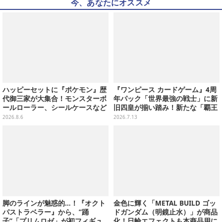
今、あなたにオススメ
ハッピーセットに『ポケモン』歴
『ワンピース カードゲーム』4周
代御三家が大集合！モンスターボ
年パック「世界最強の戦士」に新
ールローラー、シールケースなど
旧四皇が揃い踏み！新たな「覇王
全12種
色SP」のゾロ、ヤマトなど28枚も
2026.8.6
2026.7.13
の新カード一挙公開
脚のラインが魅惑的…！『オクト
金色に輝く「METAL BUILD ゴッ
パストラベラー』から、”踊
ドガンダム（明鏡止水）」が商品
子”「プリムロゼ」が初フィギュ
化！日輪エフェクトも本商品用に