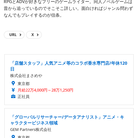
RPGとADVが好きなフリーのゲームライター。同人ノベルゲームは
昔から追っているのでそこそこ詳しい。面白ければジャンル問わず
なんでもプレイするのが信条。
URL
X
「店舗スタッフ」人気アニメ等のコラボ香水専門店/年休120
日
株式会社まさめや
東京都
月給22万4,000円～28万1,250円
正社員
「グローバルリサーチャー/データアナリスト」アニメ・キ
ャラクタービジネス領域
GEM Partners株式会社
東京都