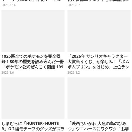
ア化
刷新した豪華仕様
2026.7.14
2026.8.7
1025匹全てのポケモンを完全収
「2026年 サンリオキャラクター
録！30年の歴史を詰め込んだ一冊
大賞当りくじ」が楽しみ！「ポム
「ポケモン公式ぜんこく図鑑 199
ポムプリン」をはじめ、上位ラン
6-2026」が大ボリューム
クインが登場するスペシャル企画
2026.8.6
2026.8.2
しまむらに「HUNTER×HUNTE
「映画ちいかわ 人魚の島のひみ
R」G.I.編モチーフのグッズがズラ
つ」ウエハースにワクワク！お馴