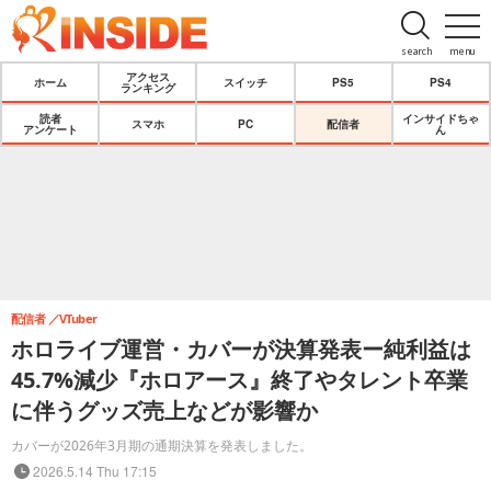
search
menu
アクセス
ホーム
スイッチ
PS5
PS4
ランキング
読者
インサイドちゃ
スマホ
PC
配信者
アンケート
ん
配信者
VTuber
ホロライブ運営・カバーが決算発表ー純利益は
45.7%減少『ホロアース』終了やタレント卒業
に伴うグッズ売上などが影響か
カバーが2026年3月期の通期決算を発表しました。
2026.5.14 Thu 17:15